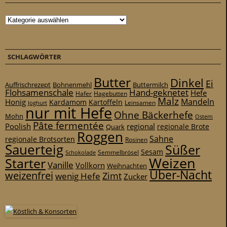
Kategorien
SCHLAGWÖRTER
Butter
Dinkel
Ei
Auffrischrezept
Bohnenmehl
Buttermilch
Flohsamenschale
Hand-geknetet
Hefe
Hafer
Hagebutten
Malz
Mandeln
Honig
Kardamom
Kartoffeln
Leinsamen
Joghurt
nur mit Hefe
Ohne Bäckerhefe
Mohn
Ostern
Pâte fermentée
Poolish
regional
Quark
regionale Brote
Roggen
Sahne
regionale Brotsorten
Rosinen
Sauerteig
Süßer
Sesam
Schokolade
Semmelbrösel
Weizen
Starter
Vanille
Vollkorn
Weihnachten
Über-Nacht
weizenfrei
Zimt
wenig Hefe
Zucker