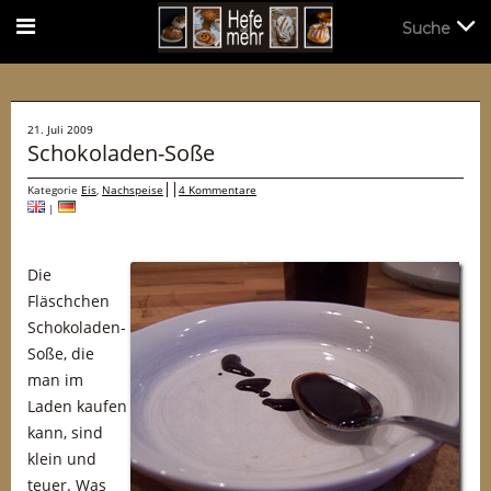
Suche
Suche
21. Juli 2009
Schokoladen-Soße
Kategorie
Eis
,
Nachspeise
4 Kommentare
|
Die
Fläschchen
Schokoladen-
Soße, die
man im
Laden kaufen
kann, sind
klein und
teuer. Was