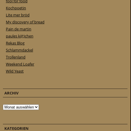
fool for food
Kochpoetin
Lite mer bröd
My discovery of bread
Pain de martin
paules ki(t)chen
Rekas Blog
Schlammdackel
Trollenland
Weekend Loafer
Wild Yeast
ARCHIV
Archiv
KATEGORIEN