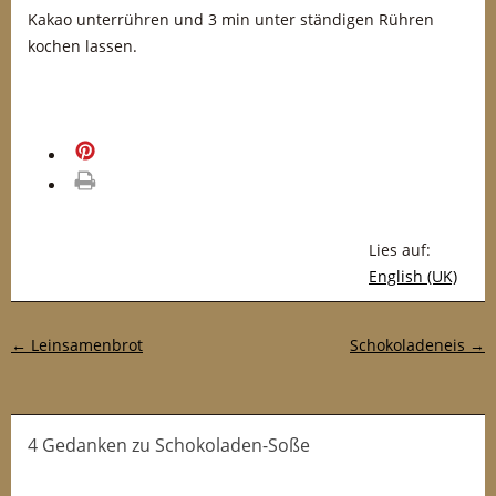
Kakao unterrühren und 3 min unter ständigen Rühren
kochen lassen.
merken
drucken
Lies auf:
English (UK)
Post-Navigation
←
Leinsamenbrot
Schokoladeneis
→
4 Gedanken
zu
Schokoladen-Soße