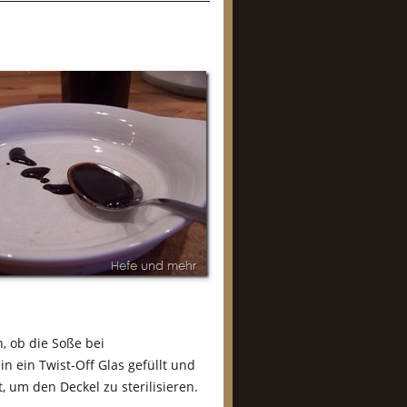
, ob die Soße bei
n ein Twist-Off Glas gefüllt und
 um den Deckel zu sterilisieren.