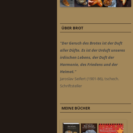
ÜBER BROT
"Der Geruch des Brotes ist der Duft
aller Düfte. Es ist der Urduft unseres
irdischen Lebens, der Duft der
Harmonie, des Friedens und der
Heimat."
Jaroslav Seifert (1901-86), tschech.
Schriftsteller
MEINE BÜCHER