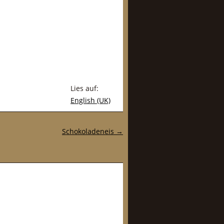
Lies auf:
English (UK)
Schokoladeneis
→