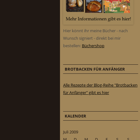
Hier könnt ihr meine Bücher - nach
Wunsch signiert - direkt bei mir
bestellen:
Büchershop
BROTBACKEN FÜR ANFÄNGER
Alle Rezepte der Blog-Reihe "Brotbacken
für Anfänger" gibt es hier
KALENDER
Juli 2009
M
D
M
D
F
S
S