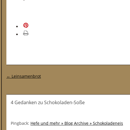
merken
drucken
Post-Navigation
←
Leinsamenbrot
4 Gedanken
zu
Schokoladen-Soße
Pingback:
Hefe und mehr » Blog Archive » Schokoladeneis