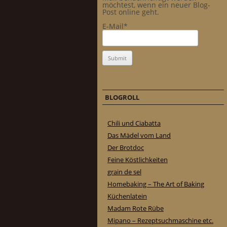
möchtest, wenn ein neuer Blog-
Post online geht.
E-Mail*
BLOGROLL
Chili und Ciabatta
Das Mädel vom Land
Der Brotdoc
Feine Köstlichkeiten
grain de sel
Homebaking – The Art of Baking
Küchenlatein
Madam Rote Rübe
Mipano – Rezeptsuchmaschine etc.