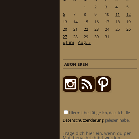
1
2
3
4
5
6
7
8
9
10
11
12
13
14
15
16
17
18
19
20
21
22
23
24
25
26
27
28
29
30
31
« Juni
Aug. »
ABONIEREN
Hiermit bestätige ich, dass ich die
Datenschutzerklärung
gelesen habe.
Trage dich hier ein, wenn du per
Mail benachrichtigt werden