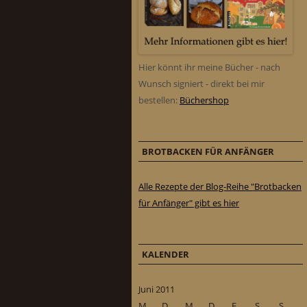
Hier könnt ihr meine Bücher - nach
Wunsch signiert - direkt bei mir
bestellen:
Büchershop
BROTBACKEN FÜR ANFÄNGER
Alle Rezepte der Blog-Reihe "Brotbacken
für Anfänger" gibt es hier
KALENDER
Juni 2011
M
D
M
D
F
S
S