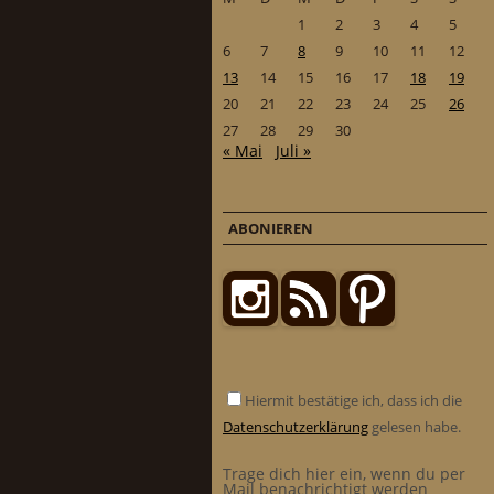
1
2
3
4
5
6
7
8
9
10
11
12
13
14
15
16
17
18
19
20
21
22
23
24
25
26
27
28
29
30
« Mai
Juli »
ABONIEREN
Hiermit bestätige ich, dass ich die
Datenschutzerklärung
gelesen habe.
Trage dich hier ein, wenn du per
Mail benachrichtigt werden