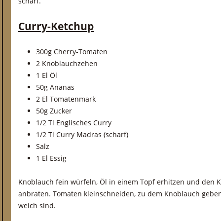
scharf.
Curry-Ketchup
300g Cherry-Tomaten
2 Knoblauchzehen
1 El Öl
50g Ananas
2 El Tomatenmark
50g Zucker
1/2 Tl Englisches Curry
1/2 Tl Curry Madras (scharf)
Salz
1 El Essig
Knoblauch fein würfeln, Öl in einem Topf erhitzen und den 
anbraten. Tomaten kleinschneiden, zu dem Knoblauch geben 
weich sind.