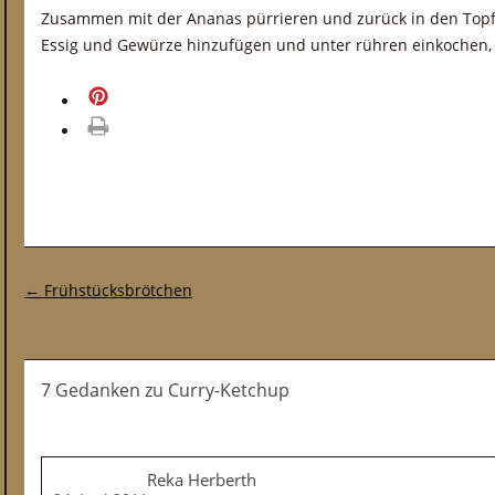
Zusammen mit der Ananas pürrieren und zurück in den Topf
Essig und Gewürze hinzufügen und unter rühren einkochen, 
merken
drucken
Post-Navigation
←
Frühstücksbrötchen
7 Gedanken
zu
Curry-Ketchup
Reka Herberth