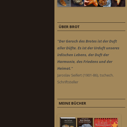
ÜBER BROT
"Der Geruch des Brotes ist der Duft
aller Düfte. Es ist der Urduft unseres
irdischen Lebens, der Duft der
Harmonie, des Friedens und der
Heimat."
Jaroslav Seifert (1901-86), tschech.
Schriftsteller
MEINE BÜCHER