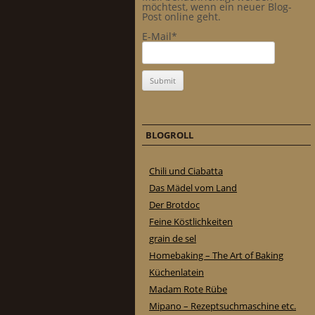
möchtest, wenn ein neuer Blog-
Post online geht.
E-Mail*
BLOGROLL
Chili und Ciabatta
Das Mädel vom Land
Der Brotdoc
Feine Köstlichkeiten
grain de sel
Homebaking – The Art of Baking
Küchenlatein
Madam Rote Rübe
Mipano – Rezeptsuchmaschine etc.