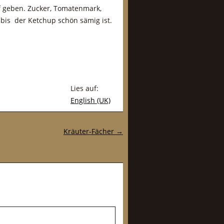
 geben. Zucker, Tomatenmark,
bis der Ketchup schön sämig ist.
Lies auf:
English (UK)
Kräuter-Fächer
→