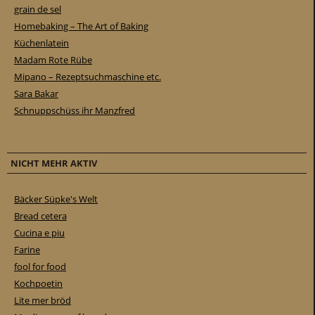
grain de sel
Homebaking – The Art of Baking
Küchenlatein
Madam Rote Rübe
Mipano – Rezeptsuchmaschine etc.
Sara Bakar
Schnuppschüss ihr Manzfred
NICHT MEHR AKTIV
Bäcker Süpke's Welt
Bread cetera
Cucina e piu
Farine
fool for food
Kochpoetin
Lite mer bröd