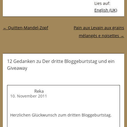
Lies auf:
English (UK)
Post-Navigation
←
Quitten-Mandel-Zopf
Pain aux Levain aux grains
mélangés e noisettes
→
12 Gedanken
zu
Der dritte Bloggeburtstag und ein
Giveaway
Reka
10. November 2011
Herzlichen Glückwunsch zum dritten Bloggeburtstag.