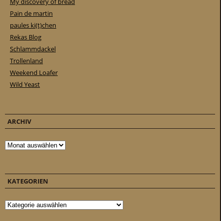
My discovery of bread
Pain de martin
paules ki(t)chen
Rekas Blog
Schlammdackel
Trollenland
Weekend Loafer
Wild Yeast
ARCHIV
Archiv
KATEGORIEN
Kategorien