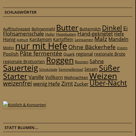
SCHLAGWÖRTER
Butter
Dinkel
Ei
Auffrischrezept
Bohnenmehl
Buttermilch
Flohsamenschale
Hand-geknetet
Hefe
Hafer
Hagebutten
Malz
Mandeln
Honig
Kardamom
Kartoffeln
Leinsamen
Joghurt
nur mit Hefe
Ohne Bäckerhefe
Mohn
Ostern
Pâte fermentée
Poolish
regional
Quark
regionale Brote
Roggen
Sahne
regionale Brotsorten
Rosinen
Sauerteig
Süßer
Sesam
Schokolade
Semmelbrösel
Weizen
Starter
Vanille
Vollkorn
Weihnachten
Über-Nacht
weizenfrei
Zimt
wenig Hefe
Zucker
STATT BLUMEN…