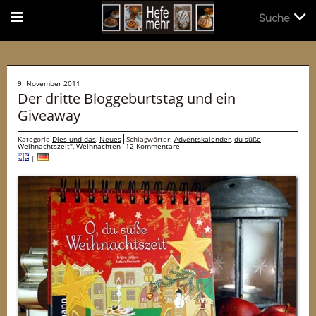
Suche
Suche
9. November 2011
Der dritte Bloggeburtstag und ein
Giveaway
Kategorie
Dies und das
,
Neues
Schlagwörter:
Adventskalender
,
du süße
Weihnachtszeit"
,
Weihnachten
12 Kommentare
|