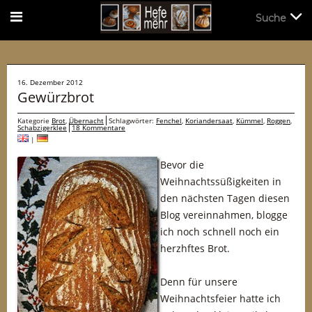
Suche
Suche
16. Dezember 2012
Gewürzbrot
Kategorie
Brot
,
Übernacht
Schlagwörter:
Fenchel
,
Koriandersaat
,
Kümmel
,
Roggen
,
Schabzigerklee
18 Kommentare
|
Bevor die
Weihnachtssüßigkeiten in
den nächsten Tagen diesen
Blog vereinnahmen, blogge
ich noch schnell noch ein
herzhftes Brot.
Denn für unsere
Weihnachtsfeier hatte ich