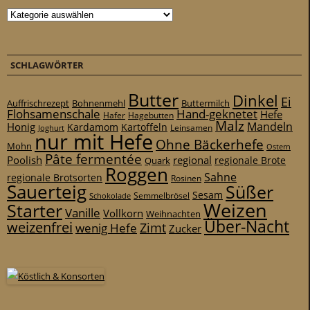
Kategorien
SCHLAGWÖRTER
Butter
Dinkel
Ei
Auffrischrezept
Bohnenmehl
Buttermilch
Flohsamenschale
Hand-geknetet
Hefe
Hafer
Hagebutten
Malz
Mandeln
Honig
Kardamom
Kartoffeln
Leinsamen
Joghurt
nur mit Hefe
Ohne Bäckerhefe
Mohn
Ostern
Pâte fermentée
Poolish
regional
Quark
regionale Brote
Roggen
Sahne
regionale Brotsorten
Rosinen
Sauerteig
Süßer
Sesam
Schokolade
Semmelbrösel
Weizen
Starter
Vanille
Vollkorn
Weihnachten
Über-Nacht
weizenfrei
Zimt
wenig Hefe
Zucker