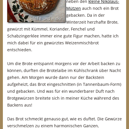
neben den
kleine Nikolaus-
Mützen
auch noch ein Brot
gebacken. Da in der
Winterzeit herzhafte Brote,
gewürzt mit Kümmel, Koriander, Fenchel und
Schabzingerklee immer eine gute Figur machen, hatte ich
mich dabei für ein gewürztes Weizenmischbrot
entschieden.
Um die Brote entspannt morgens vor der Arbeit backen zu
können, durften die Brotelaibe im Kühlschrank über Nacht
gehen. Am Morgen wurde dann nur der Backstein
aufgeheizt, das Brot eingeschnitten (in Tannenbaum-Form)
und gebacken. Und was für ein wunderbarer Duft nach
Brotgewürzen breitete sich in meiner Küche während des
Backens aus!
Das Brot schmeckt genauso gut, wie es duftet. Die Gewürze
verschmelzen zu einem harmonischen Ganzen,