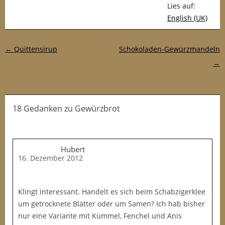
Lies auf:
English (UK)
Post-Navigation
←
Quittensirup
Schokoladen-Gewürzmandeln
→
18 Gedanken
zu
Gewürzbrot
Hubert
16. Dezember 2012
Klingt interessant. Handelt es sich beim Schabzigerklee
um getrocknete Blätter oder um Samen? Ich hab bisher
nur eine Variante mit Kümmel, Fenchel und Anis