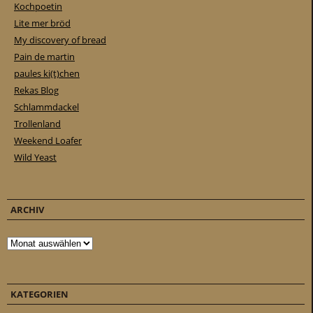
Kochpoetin
Lite mer bröd
My discovery of bread
Pain de martin
paules ki(t)chen
Rekas Blog
Schlammdackel
Trollenland
Weekend Loafer
Wild Yeast
ARCHIV
Archiv
KATEGORIEN