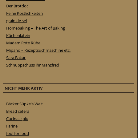
Der Brotdoc
Feine Köstlichkeiten
grain de sel
Homebaking – The Art of Baking
Küchenlatein
Madam Rote Rübe
Mipano – Rezeptsuchmaschine etc.
Sara Bakar
Schnuppschüss ihr Manzfred
NICHT MEHR AKTIV
Bäcker Süpke's Welt
Bread cetera
Cucina e piu
Farine
fool for food