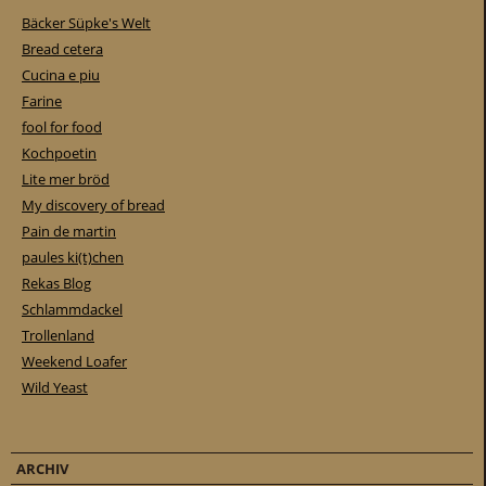
Bäcker Süpke's Welt
Bread cetera
Cucina e piu
Farine
fool for food
Kochpoetin
Lite mer bröd
My discovery of bread
Pain de martin
paules ki(t)chen
Rekas Blog
Schlammdackel
Trollenland
Weekend Loafer
Wild Yeast
ARCHIV