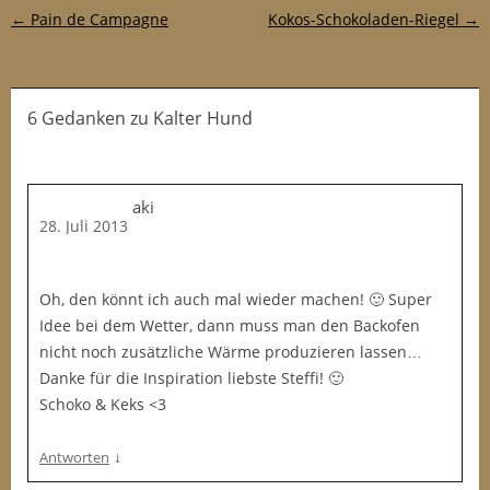
Post-Navigation
←
Pain de Campagne
Kokos-Schokoladen-Riegel
→
6 Gedanken
zu
Kalter Hund
aki
28. Juli 2013
Oh, den könnt ich auch mal wieder machen! 🙂 Super
Idee bei dem Wetter, dann muss man den Backofen
nicht noch zusätzliche Wärme produzieren lassen…
Danke für die Inspiration liebste Steffi! 🙂
Schoko & Keks <3
↓
Antworten