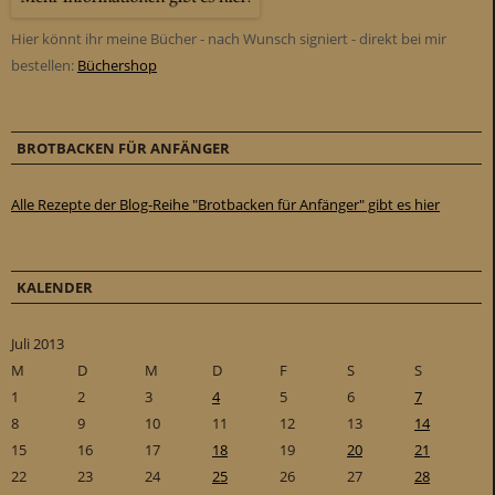
Hier könnt ihr meine Bücher - nach Wunsch signiert - direkt bei mir
bestellen:
Büchershop
BROTBACKEN FÜR ANFÄNGER
Alle Rezepte der Blog-Reihe "Brotbacken für Anfänger" gibt es hier
KALENDER
Juli 2013
M
D
M
D
F
S
S
1
2
3
4
5
6
7
8
9
10
11
12
13
14
15
16
17
18
19
20
21
22
23
24
25
26
27
28