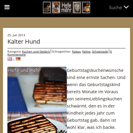
Suche
Suche
25. Juli 2013
Kalter Hund
Kategorie
Kuchen und Gebäck
Schlagwörter:
Kakao
,
Kekse
,
Schokolade
6
Kommentare
|
Geburtstagskuchenwünsche
sind eine ernste Sachen. Und
wenn das Geburtstagskind
bereits Monate im Voraus
von seinemLieblingskuchen
schwärmt, den es in der
Kindheit jedes Jahr zum
Geburtstag gab, dann ist
wohl klar, was ich backe.