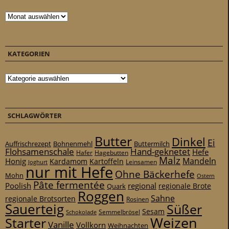
Archiv
KATEGORIEN
Kategorien
SCHLAGWÖRTER
Butter
Dinkel
Ei
Auffrischrezept
Bohnenmehl
Buttermilch
Flohsamenschale
Hand-geknetet
Hefe
Hafer
Hagebutten
Malz
Mandeln
Honig
Kardamom
Kartoffeln
Leinsamen
Joghurt
nur mit Hefe
Ohne Bäckerhefe
Mohn
Ostern
Pâte fermentée
Poolish
regional
Quark
regionale Brote
Roggen
Sahne
regionale Brotsorten
Rosinen
Sauerteig
Süßer
Sesam
Schokolade
Semmelbrösel
Weizen
Starter
Vanille
Vollkorn
Weihnachten