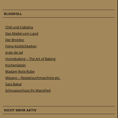
BLOGROLL
Chili und Ciabatta
Das Mädel vom Land
Der Brotdoc
Feine Köstlichkeiten
grain de sel
Homebaking – The Art of Baking
Küchenlatein
Madam Rote Rübe
Mipano – Rezeptsuchmaschine etc.
Sara Bakar
Schnuppschüss ihr Manzfred
NICHT MEHR AKTIV