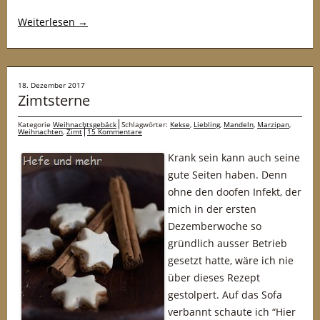
Weiterlesen
→
18. Dezember 2017
Zimtsterne
Kategorie
Weihnachtsgebäck
Schlagwörter:
Kekse
,
Liebling
,
Mandeln
,
Marzipan
,
Weihnachten
,
Zimt
15 Kommentare
Krank sein kann auch seine
gute Seiten haben. Denn
ohne den doofen Infekt, der
mich in der ersten
Dezemberwoche so
gründlich ausser Betrieb
gesetzt hatte, wäre ich nie
über dieses Rezept
gestolpert. Auf das Sofa
verbannt schaute ich “Hier