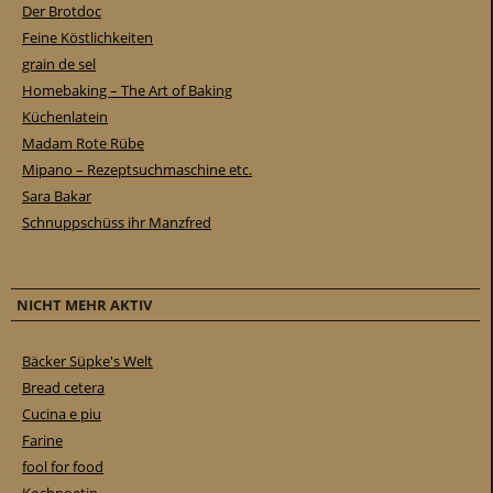
Der Brotdoc
Feine Köstlichkeiten
grain de sel
Homebaking – The Art of Baking
Küchenlatein
Madam Rote Rübe
Mipano – Rezeptsuchmaschine etc.
Sara Bakar
Schnuppschüss ihr Manzfred
NICHT MEHR AKTIV
Bäcker Süpke's Welt
Bread cetera
Cucina e piu
Farine
fool for food