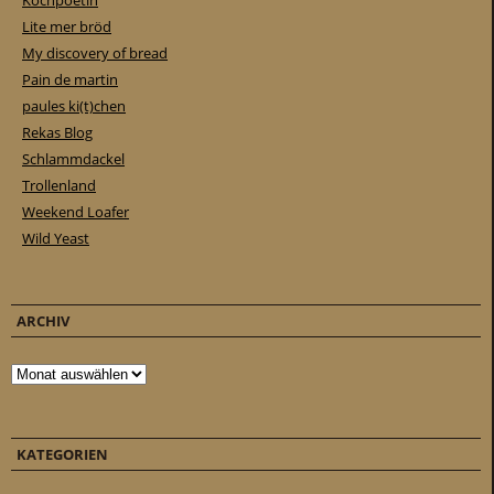
Kochpoetin
Lite mer bröd
My discovery of bread
Pain de martin
paules ki(t)chen
Rekas Blog
Schlammdackel
Trollenland
Weekend Loafer
Wild Yeast
ARCHIV
Archiv
KATEGORIEN