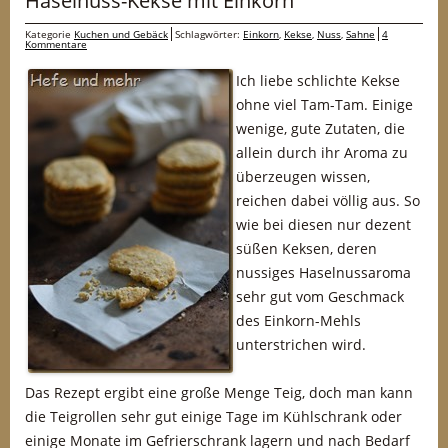
Haselnuss-Kekse mit Einkorn
Kategorie
Kuchen und Gebäck
Schlagwörter:
Einkorn
,
Kekse
,
Nuss
,
Sahne
4
Kommentare
Ich liebe schlichte Kekse
ohne viel Tam-Tam. Einige
wenige, gute Zutaten, die
allein durch ihr Aroma zu
überzeugen wissen,
reichen dabei völlig aus. So
wie bei diesen nur dezent
süßen Keksen, deren
nussiges Haselnussaroma
sehr gut vom Geschmack
des Einkorn-Mehls
unterstrichen wird.
Das Rezept ergibt eine große Menge Teig, doch man kann
die Teigrollen sehr gut einige Tage im Kühlschrank oder
einige Monate im Gefrierschrank lagern und nach Bedarf