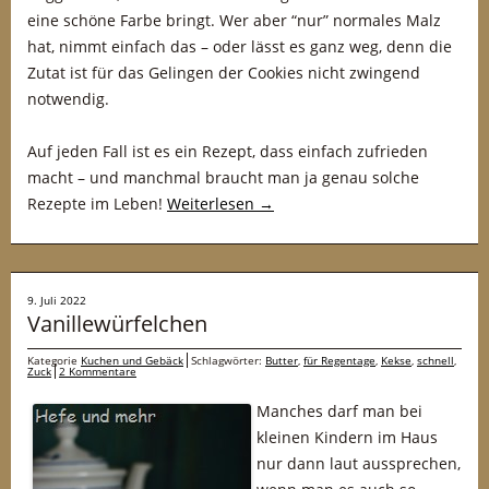
eine schöne Farbe bringt. Wer aber “nur” normales Malz
hat, nimmt einfach das – oder lässt es ganz weg, denn die
Zutat ist für das Gelingen der Cookies nicht zwingend
notwendig.
Auf jeden Fall ist es ein Rezept, dass einfach zufrieden
macht – und manchmal braucht man ja genau solche
Rezepte im Leben!
Weiterlesen
→
9. Juli 2022
Vanillewürfelchen
Kategorie
Kuchen und Gebäck
Schlagwörter:
Butter
,
für Regentage
,
Kekse
,
schnell
,
Zuck
2 Kommentare
Manches darf man bei
kleinen Kindern im Haus
nur dann laut aussprechen,