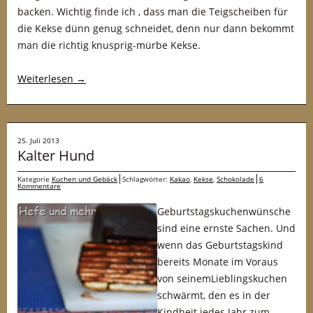
backen. Wichtig finde ich , dass man die Teigscheiben für
die Kekse dünn genug schneidet, denn nur dann bekommt
man die richtig knusprig-mürbe Kekse.
Weiterlesen
→
25. Juli 2013
Kalter Hund
Kategorie
Kuchen und Gebäck
Schlagwörter:
Kakao
,
Kekse
,
Schokolade
6
Kommentare
Geburtstagskuchenwünsche
sind eine ernste Sachen. Und
wenn das Geburtstagskind
bereits Monate im Voraus
von seinemLieblingskuchen
schwärmt, den es in der
Kindheit jedes Jahr zum