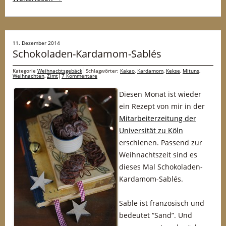
11. Dezember 2014
Schokoladen-Kardamom-Sablés
Kategorie
Weihnachtsgebäck
Schlagwörter:
Kakao
,
Kardamom
,
Kekse
,
Mituns
,
Weihnachten
,
Zimt
7 Kommentare
Diesen Monat ist wieder
ein Rezept von mir in der
Mitarbeiterzeitung der
Universität zu Köln
erschienen. Passend zur
Weihnachtszeit sind es
dieses Mal Schokoladen-
Kardamom-Sablés.
Sable ist französisch und
bedeutet “Sand”. Und