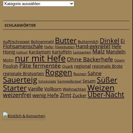
Kategorien
SCHLAGWÖRTER
Butter
Dinkel
Ei
Auffrischrezept
Bohnenmehl
Buttermilch
Flohsamenschale
Hand-geknetet
Hefe
Hafer
Hagebutten
Malz
Mandeln
Honig
Kardamom
Kartoffeln
Leinsamen
Joghurt
nur mit Hefe
Ohne Bäckerhefe
Mohn
Ostern
Pâte fermentée
Poolish
regional
Quark
regionale Brote
Roggen
Sahne
regionale Brotsorten
Rosinen
Sauerteig
Süßer
Sesam
Schokolade
Semmelbrösel
Weizen
Starter
Vanille
Vollkorn
Weihnachten
Über-Nacht
weizenfrei
Zimt
wenig Hefe
Zucker