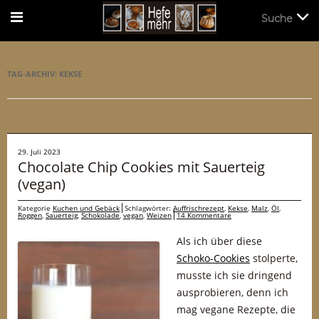
Suche
Suche
TAG-ARCHIV:
KEKSE
29. Juli 2023
Chocolate Chip Cookies mit Sauerteig
(vegan)
Kategorie
Kuchen und Gebäck
Schlagwörter:
Auffrischrezept
,
Kekse
,
Malz
,
Öl
,
Roggen
,
Sauerteig
,
Schokolade
,
vegan
,
Weizen
14 Kommentare
Als ich über diese
Schoko-Cookies
stolperte,
musste ich sie dringend
ausprobieren, denn ich
mag vegane Rezepte, die