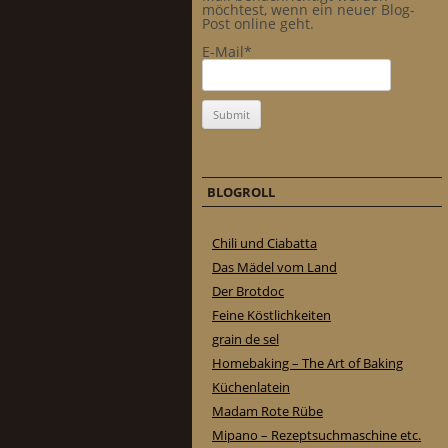
möchtest, wenn ein neuer Blog-
Post online geht.
E-Mail*
BLOGROLL
Chili und Ciabatta
Das Mädel vom Land
Der Brotdoc
Feine Köstlichkeiten
grain de sel
Homebaking – The Art of Baking
Küchenlatein
Madam Rote Rübe
Mipano – Rezeptsuchmaschine etc.