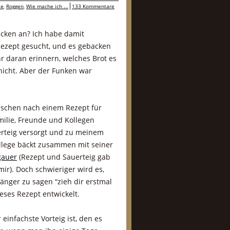
ée
,
Roggen
,
Wie mache ich ...
133 Kommentare
cken an? Ich habe damit
Rezept gesucht, und es gebacken
r daran erinnern, welches Brot es
 nicht. Aber der Funken war
schen nach einem Rezept für
milie, Freunde und Kollegen
rteig versorgt und zu meinem
ollege bäckt zusammen mit seiner
gauer
(Rezept und Sauerteig gab
ir). Doch schwieriger wird es,
nger zu sagen “zieh dir erstmal
ieses Rezept entwickelt.
einfachste Vorteig ist, den es