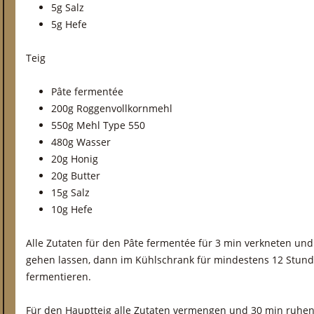
5g Salz
5g Hefe
Teig
Pâte fermentée
200g Roggenvollkornmehl
550g Mehl Type 550
480g Wasser
20g Honig
20g Butter
15g Salz
10g Hefe
Alle Zutaten für den Pâte fermentée für 3 min verkneten u
gehen lassen, dann im Kühlschrank für mindestens 12 Stund
fermentieren.
Für den Hauptteig alle Zutaten vermengen und 30 min ruhen