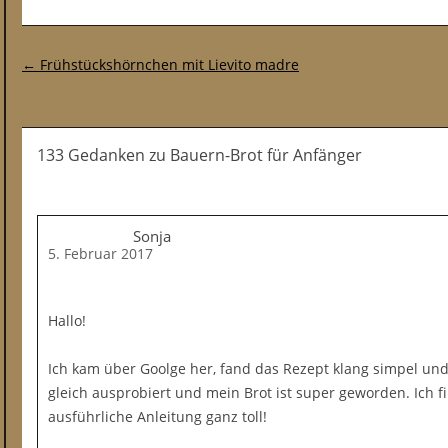
Post-Navigation
←
Frühstückshörnchen mit Lievito madre
133 Gedanken
zu
Bauern-Brot für Anfänger
Sonja
5. Februar 2017
Hallo!
Ich kam über Goolge her, fand das Rezept klang simpel und 
gleich ausprobiert und mein Brot ist super geworden. Ich f
ausführliche Anleitung ganz toll!