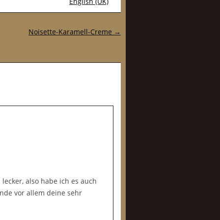
English (UK)
Noisette-Karamell-Creme
→
lecker, also habe ich es auch
inde vor allem deine sehr