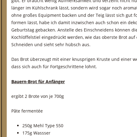
gibt. Er braucht wenig Aufmerksamkeit und verzeiht nicht n
länger im Kühlschrank lässt, sondern wird sogar noch aroma
ohne großes Equipment backen und der Teig lässt sich gut f
formen lässt, habe ich damit inzwischen auch schon ein deko
Geburtstag gebacken. Anstelle des Einschneidens können di
Kochlöffelstiel eingedrückt werden, wie das oberste Brot auf 
Schneiden und sieht sehr hübsch aus.
Das Brot überzeugt mit einer knusprigen Kruste und einer we
dass sich auch für Fortgeschrittene lohnt.
Bauern-Brot für Anfänger
ergibt 2 Brote von je 700g
Pâte fermentée
250g Mehl Type 550
175g Wassser