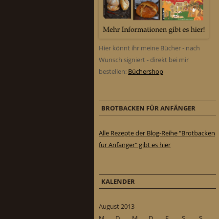
Hier könnt ihr meine Bücher - nach
Wunsch signiert - direkt bei mir
bestellen:
Büchershop
BROTBACKEN FÜR ANFÄNGER
Alle Rezepte der Blog-Reihe "Brotbacken
für Anfänger" gibt es hier
KALENDER
August 2013
M
D
M
D
F
S
S