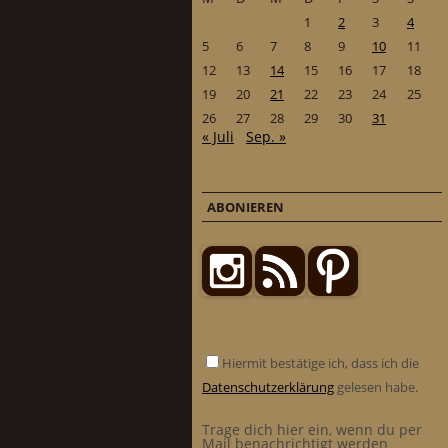
1
2
3
4
5
6
7
8
9
10
11
12
13
14
15
16
17
18
19
20
21
22
23
24
25
26
27
28
29
30
31
« Juli
Sep. »
ABONIEREN
Hiermit bestätige ich, dass ich die
Datenschutzerklärung
gelesen habe.
Trage dich hier ein, wenn du per
Mail benachrichtigt werden