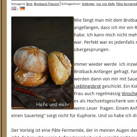
Kategorie
Brot
,
Brotback-Theorie
Schlagwörter:
Anfänger
,
nur mit Hefe
,
Pâte ferment
|
Wie fängt man mit dem Brotba
angefangen, dass ich mir ein 
habe. Ich kann mich nicht meh
war. Perfekt war es jedenfalls
übergesprungen.
Immer wieder werde ich inzwi
Brotback-Anfänger gefragt. Fa
werden dann von mir mit Saue
Lieblingsbrot
geschickt. Ein K
Frau auch regelmässig
Vinsch
es als Hochzeitsgeschenk von m
wenn Leser fragen. Einem Anfä
einen Sauerteig” sorgt nicht für Euphorie. Und so habe ich d
Der Vorteig ist eine Pâte Fermentée, der in meinen Augen der 