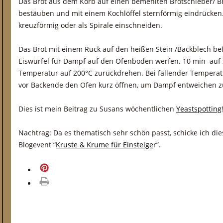
Das Brot aus dem Korb auf einen bemehlten Brotschieber/ B
bestäuben und mit einem Kochlöffel sternförmig eindrücken.
kreuzförmig oder als Spirale einschneiden.
Das Brot mit einem Ruck auf den heißen Stein /Backblech be
Eiswürfel für Dampf auf den Ofenboden werfen. 10 min auf 
Temperatur auf 200°C zurückdrehen. Bei fallender Temperat
vor Backende den Ofen kurz öffnen, um Dampf entweichen z
Dies ist mein Beitrag zu Susans wöchentlichen
Yeastspotting
Nachtrag: Da es thematisch sehr schön passt, schicke ich di
Blogevent “
Kruste & Krume für Einsteige
r”.
merken
drucken