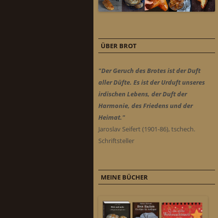
ÜBER BROT
"Der Geruch des Brotes ist der Duft
aller Düfte. Es ist der Urduft unseres
irdischen Lebens, der Duft der
Harmonie, des Friedens und der
Heimat."
Jaroslav Seifert (1901-86), tschech.
Schriftsteller
MEINE BÜCHER