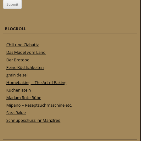
BLOGROLL
Chili und Ciabatta
Das Mädel vom Land
Der Brotdoc
Feine Köstlichkeiten
grain de sel
Homebaking – The Art of Baking
Küchenlatein
Madam Rote Rübe
Mipano – Rezeptsuchmaschine etc.
Sara Bakar
Schnuppschüss ihr Manzfred