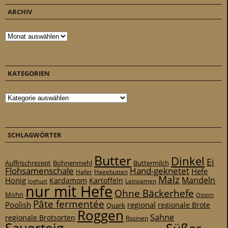
ARCHIV
Archiv
KATEGORIEN
Kategorien
SCHLAGWÖRTER
Butter
Dinkel
Ei
Auffrischrezept
Bohnenmehl
Buttermilch
Flohsamenschale
Hand-geknetet
Hefe
Hafer
Hagebutten
Malz
Mandeln
Honig
Kardamom
Kartoffeln
Leinsamen
Joghurt
nur mit Hefe
Ohne Bäckerhefe
Mohn
Ostern
Pâte fermentée
Poolish
regional
Quark
regionale Brote
Roggen
Sahne
regionale Brotsorten
Rosinen