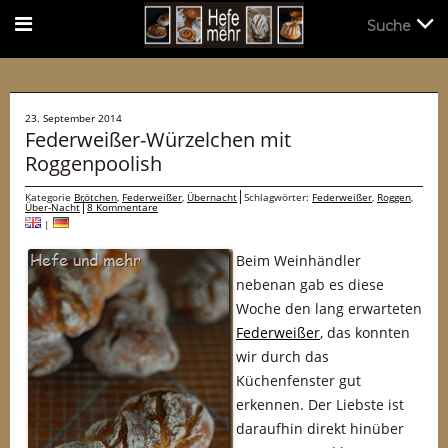
Suche
Suche
23. September 2014
Federweißer-Würzelchen mit
Roggenpoolish
Kategorie
Brötchen
,
Federweißer
,
Übernacht
Schlagwörter:
Federweißer
,
Roggen
,
Über-Nacht
8 Kommentare
|
Beim Weinhändler
nebenan gab es diese
Woche den lang erwarteten
Federweißer
, das konnten
wir durch das
Küchenfenster gut
erkennen. Der Liebste ist
daraufhin direkt hinüber