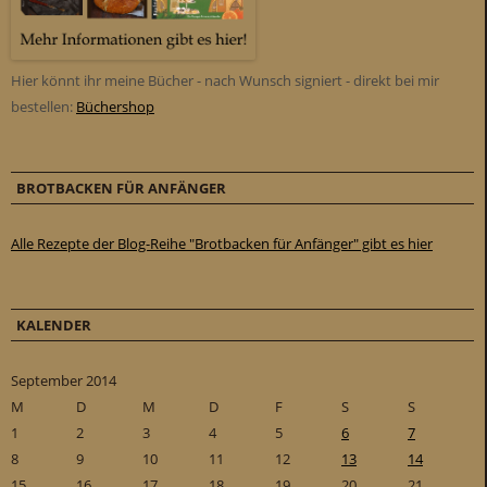
Hier könnt ihr meine Bücher - nach Wunsch signiert - direkt bei mir
bestellen:
Büchershop
BROTBACKEN FÜR ANFÄNGER
Alle Rezepte der Blog-Reihe "Brotbacken für Anfänger" gibt es hier
KALENDER
September 2014
M
D
M
D
F
S
S
1
2
3
4
5
6
7
8
9
10
11
12
13
14
15
16
17
18
19
20
21