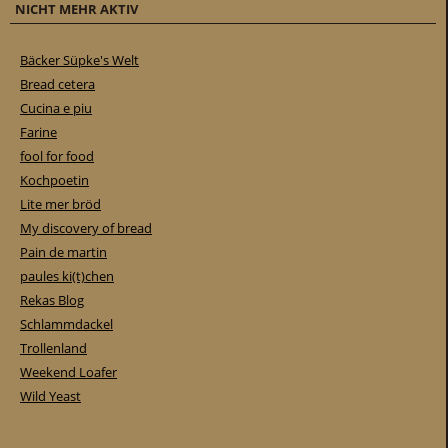
NICHT MEHR AKTIV
Bäcker Süpke's Welt
Bread cetera
Cucina e piu
Farine
fool for food
Kochpoetin
Lite mer bröd
My discovery of bread
Pain de martin
paules ki(t)chen
Rekas Blog
Schlammdackel
Trollenland
Weekend Loafer
Wild Yeast