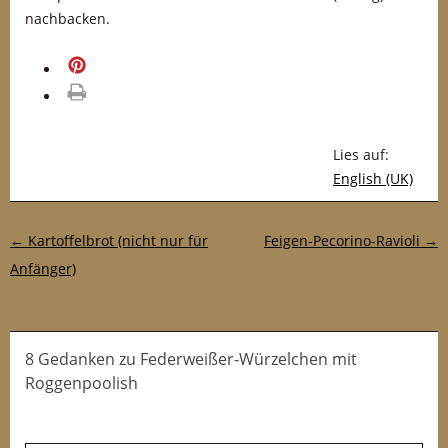
nachbacken.
merken
drucken
Lies auf:
English (UK)
Post-Navigation
←
Kartoffelbrot (nicht nur für
Feigen-Pecorino-Ravioli
→
Anfänger)
8 Gedanken
zu
Federweißer-Würzelchen mit
Roggenpoolish