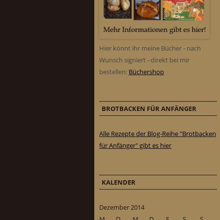
Hier könnt ihr meine Bücher - nach
Wunsch signiert - direkt bei mir
bestellen:
Büchershop
BROTBACKEN FÜR ANFÄNGER
Alle Rezepte der Blog-Reihe "Brotbacken
für Anfänger" gibt es hier
KALENDER
Dezember 2014
M
D
M
D
F
S
S