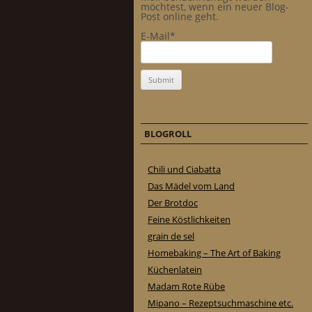
möchtest, wenn ein neuer Blog-
Post online geht.
E-Mail*
BLOGROLL
Chili und Ciabatta
Das Mädel vom Land
Der Brotdoc
Feine Köstlichkeiten
grain de sel
Homebaking – The Art of Baking
Küchenlatein
Madam Rote Rübe
Mipano – Rezeptsuchmaschine etc.