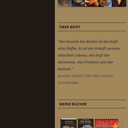
ÜBER BROT
"Der Geruch des Brotes ist der Duft
aller Düfte. Es ist der Urduft unseres
irdischen Lebens, der Duft der
Harmonie, des Friedens und der
Heimat."
Jaroslav Seifert (1901-86), tschech.
Schriftsteller
MEINE BÜCHER