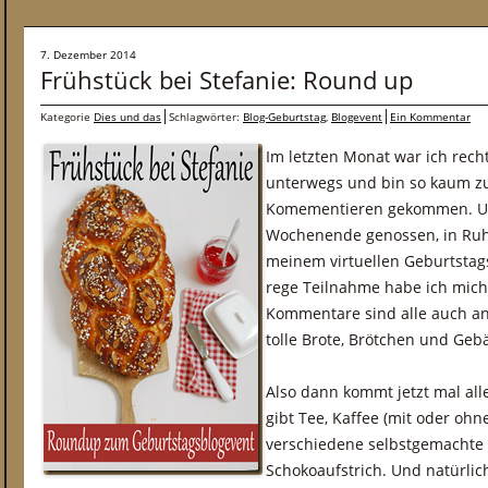
7. Dezember 2014
Frühstück bei Stefanie: Round up
Kategorie
Dies und das
Schlagwörter:
Blog-Geburtstag
,
Blogevent
Ein Kommentar
Im letzten Monat war ich recht
unterwegs und bin so kaum z
Komementieren gekommen. Um
Wochenende genossen, in Ruhe
meinem virtuellen Geburtstag
rege Teilnahme habe ich mich 
Kommentare sind alle auch an
tolle Brote, Brötchen und Geb
Also dann kommt jetzt mal alle
gibt Tee, Kaffee (mit oder ohn
verschiedene selbstgemachte
Schokoaufstrich. Und natürli