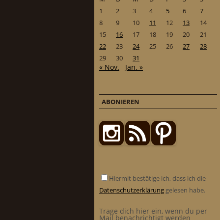
1
2
3
4
5
6
7
8
9
10
11
12
13
14
15
16
17
18
19
20
21
22
23
24
25
26
27
28
29
30
31
« Nov.
Jan. »
ABONIEREN
Hiermit bestätige ich, dass ich die
Datenschutzerklärung
gelesen habe.
Trage dich hier ein, wenn du per
Mail benachrichtigt werden