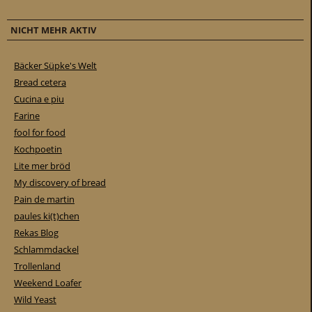
NICHT MEHR AKTIV
Bäcker Süpke's Welt
Bread cetera
Cucina e piu
Farine
fool for food
Kochpoetin
Lite mer bröd
My discovery of bread
Pain de martin
paules ki(t)chen
Rekas Blog
Schlammdackel
Trollenland
Weekend Loafer
Wild Yeast