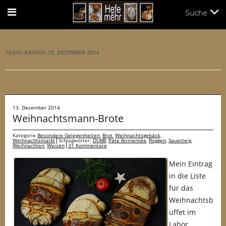
Suche
Suche
TAGES-ARCHIV:
13. DEZEMBER 2014
13. Dezember 2014
Weihnachtsmann-Brote
Kategorie
Besondere Gelegenheiten
,
Brot
,
Weihnachtsgebäck
,
Weihnachtsmarkt
Schlagwörter:
DUBB
,
Pâte fermentée
,
Roggen
,
Sauerteig
,
Weihnachten
,
Weizen
31 Kommentare
Mein Eintrag
in die Liste
für das
Weihnachtsb
uffet im
Labor