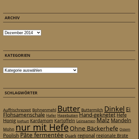
ARCHIV
Archiv
KATEGORIEN
Kategorien
SCHLAGWÖRTER
Butter
Dinkel
Ei
Auffrischrezept
Bohnenmehl
Buttermilch
Flohsamenschale
Hand-geknetet
Hefe
Hafer
Hagebutten
Malz
Mandeln
Honig
Kardamom
Kartoffeln
Leinsamen
Joghurt
nur mit Hefe
Ohne Bäckerhefe
Mohn
Ostern
Pâte fermentée
Poolish
regional
Quark
regionale Brote