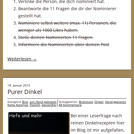
Verlinke die Person, die dich nominiert hat.
Beantworte die 11 Fragen die dir der Nominierer
gestellt hat.
Nominiere selbst weitere (max. 11) Personen, die
weniger als 1000 Likes haben.
Stelle deinen Nominierten 11 Fragen.
Informiere die Nominierten über deinen Post
Weiterlesen
→
18. Januar 2015
Purer Dinkel
Kategorie
Brot
,
von Hand geknetet
Schlagwörter:
Brühstück
,
Dinkel
,
Hand-geknetet
,
Kalte Autolyse
,
Poolish
,
weizenfrei
48 Kommentare
Bei einer Leserfrage nach
reinen Dinkelrezepten hier
im Blog ist mir aufgefallen,