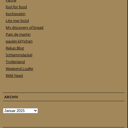
Farine
fool for food
Kochpoetin
Lite mer bröd
My discovery of bread
Pain de martin
paules ki(t)chen
Rekas Blog
Schlammdackel
Trollenland
Weekend Loafer
Wild Yeast
ARCHIV
Archiv