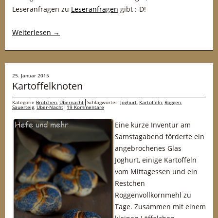
Leseranfragen zu
Leseranfragen
gibt :-D!
Weiterlesen
→
25. Januar 2015
Kartoffelknoten
Kategorie
Brötchen
,
Übernacht
Schlagwörter:
Joghurt
,
Kartoffeln
,
Roggen
,
Sauerteig
,
Über-Nacht
19 Kommentare
Eine kurze Inventur am
Samstagabend förderte ein
angebrochenes Glas
Joghurt, einige Kartoffeln
vom Mittagessen und ein
Restchen
Roggenvollkornmehl zu
Tage. Zusammen mit einem