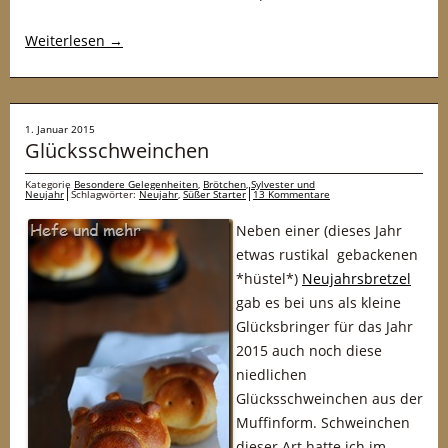
Weiterlesen
→
1. Januar 2015
Glücksschweinchen
Kategorie
Besondere Gelegenheiten
,
Brötchen
,
Sylvester und
Neujahr
Schlagwörter:
Neujahr
,
Süßer Starter
13 Kommentare
Neben einer (dieses Jahr
etwas rustikal gebackenen
*hüstel*)
Neujahrsbretzel
gab es bei uns als kleine
Glücksbringer für das Jahr
2015 auch noch diese
niedlichen
Glücksschweinchen aus der
Muffinform. Schweinchen
dieser Art hatte ich im