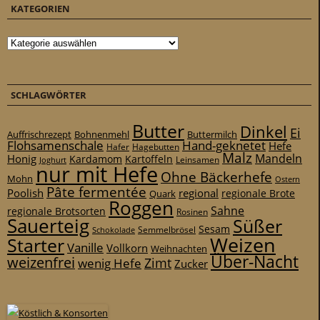
KATEGORIEN
Kategorien
SCHLAGWÖRTER
Butter
Dinkel
Ei
Auffrischrezept
Bohnenmehl
Buttermilch
Flohsamenschale
Hand-geknetet
Hefe
Hafer
Hagebutten
Malz
Mandeln
Honig
Kardamom
Kartoffeln
Leinsamen
Joghurt
nur mit Hefe
Ohne Bäckerhefe
Mohn
Ostern
Pâte fermentée
Poolish
regional
Quark
regionale Brote
Roggen
Sahne
regionale Brotsorten
Rosinen
Sauerteig
Süßer
Sesam
Schokolade
Semmelbrösel
Weizen
Starter
Vanille
Vollkorn
Weihnachten
Über-Nacht
weizenfrei
Zimt
wenig Hefe
Zucker