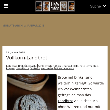
Suche
Suche
MONATS-ARCHIV:
JANUAR 2015
31. Januar 2015
Vollkorn-Landbrot
Kategorie
Brot
,
Übernacht
Schlagwörter:
Dinkel
,
nur mit Hefe
,
Pâte fermentée
,
Roggen
,
Über-Nacht
,
Vollkorn
,
weizenfrei
41 Kommentare
Brote mit Dinkel sind
weiterhin gefragt. So wurde
ich vor Weihnachten
gefragt, ob man das
Landbrot
vielleicht auch
ohne Weizen und nur mit