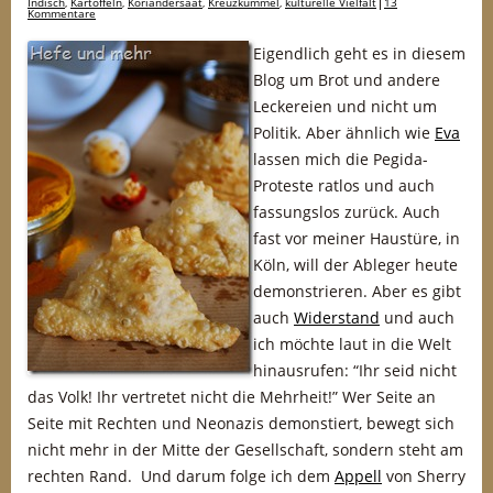
Indisch
,
Kartoffeln
,
Koriandersaat
,
Kreuzkümmel
,
kulturelle Vielfalt
13
Kommentare
Eigendlich geht es in diesem
Blog um Brot und andere
Leckereien und nicht um
Politik. Aber ähnlich wie
Eva
lassen mich die Pegida-
Proteste ratlos und auch
fassungslos zurück. Auch
fast vor meiner Haustüre, in
Köln, will der Ableger heute
demonstrieren. Aber es gibt
auch
Widerstand
und auch
ich möchte laut in die Welt
hinausrufen: “Ihr seid nicht
das Volk! Ihr vertretet nicht die Mehrheit!” Wer Seite an
Seite mit Rechten und Neonazis demonstiert, bewegt sich
nicht mehr in der Mitte der Gesellschaft, sondern steht am
rechten Rand. Und darum folge ich dem
Appell
von Sherry