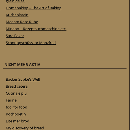
grain de sel
Homebaking – The Art of Baking
Küchenlatein
Madam Rote Rübe
Mipano – Rezeptsuchmaschine etc.
Sara Bakar
Schnuppschüss ihr Manzfred
NICHT MEHR AKTIV
Bäcker Süpke's Welt
Bread cetera
Cucina e piu
Farine
fool for food
Kochpoetin
Lite mer bröd
My discovery of bread