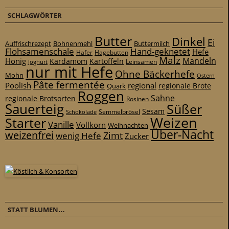
SCHLAGWÖRTER
Butter
Dinkel
Ei
Auffrischrezept
Bohnenmehl
Buttermilch
Flohsamenschale
Hand-geknetet
Hefe
Hafer
Hagebutten
Malz
Mandeln
Honig
Kardamom
Kartoffeln
Leinsamen
Joghurt
nur mit Hefe
Ohne Bäckerhefe
Mohn
Ostern
Pâte fermentée
Poolish
regional
Quark
regionale Brote
Roggen
Sahne
regionale Brotsorten
Rosinen
Sauerteig
Süßer
Sesam
Schokolade
Semmelbrösel
Weizen
Starter
Vanille
Vollkorn
Weihnachten
Über-Nacht
weizenfrei
Zimt
wenig Hefe
Zucker
STATT BLUMEN…