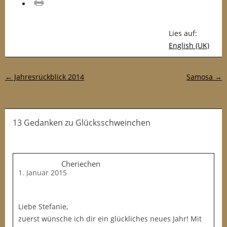
drucken
Lies auf:
English (UK)
Post-Navigation
←
Jahresrückblick 2014
Samosa
→
13 Gedanken
zu
Glücksschweinchen
Cheriechen
1. Januar 2015
Liebe Stefanie,
zuerst wünsche ich dir ein glückliches neues Jahr! Mit