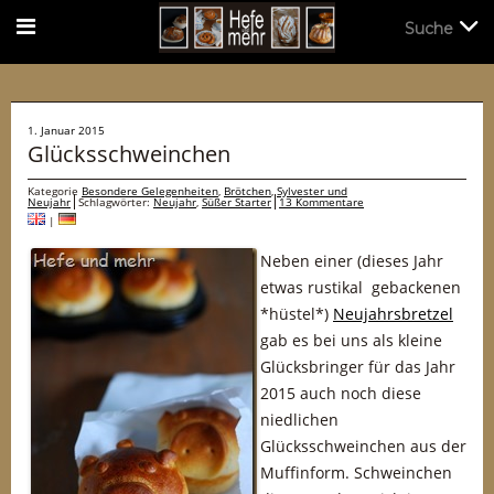
Suche
Suche
1. Januar 2015
Glücksschweinchen
Kategorie
Besondere Gelegenheiten
,
Brötchen
,
Sylvester und
Neujahr
Schlagwörter:
Neujahr
,
Süßer Starter
13 Kommentare
|
Neben einer (dieses Jahr
etwas rustikal gebackenen
*hüstel*)
Neujahrsbretzel
gab es bei uns als kleine
Glücksbringer für das Jahr
2015 auch noch diese
niedlichen
Glücksschweinchen aus der
Muffinform. Schweinchen