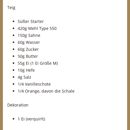
Teig
Süßer Starter
420g Mehl Type 550
150g Sahne
60g Wasser
60g Zucker
50g Butter
55g Ei (1 Ei Größe M)
10g Hefe
4g Salz
1/4 Vanilleschote
1/4 Orange, davon die Schale
Dekoration
1 Ei (verquirlt)