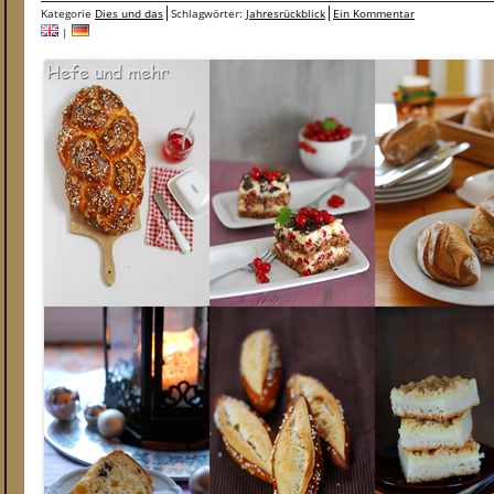
Kategorie
Dies und das
Schlagwörter:
Jahresrückblick
Ein Kommentar
|