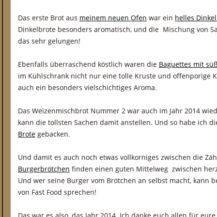
Das erste Brot aus
meinem neuen Ofen
war ein
helles Dinkel
Dinkelbrote besonders aromatisch, und die Mischung von Sau
das sehr gelungen!
Ebenfalls überraschend köstlich waren die
Baguettes mit sü
im Kühlschrank nicht nur eine tolle Kruste und offenporige
auch ein besonders vielschichtiges Aroma.
Das Weizenmischbrot Nummer 2 war auch im Jahr 2014 wiede
kann die tollsten Sachen damit anstellen. Und so habe ich d
Brote
gebacken.
Und damit es auch noch etwas vollkorniges zwischen die Zäh
Burgerbrötchen
finden einen guten Mittelweg zwischen herzh
Und wer seine Burger vom Brötchen an selbst macht, kann b
von Fast Food sprechen!
Das war es also, das Jahr 2014. Ich danke euch allen für eure