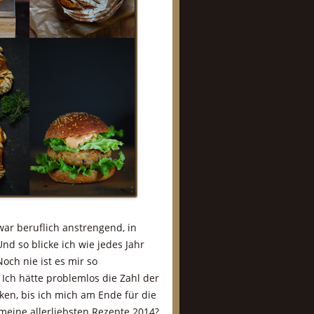
 war beruflich anstrengend, in
d so blicke ich wie jedes Jahr
och nie ist es mir so
 Ich hätte problemlos die Zahl der
en, bis ich mich am Ende für die
 meine allerliebsten Rezepte 2014?