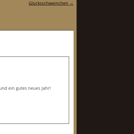
Glücksschweinchen
→
und ein gutes neues Jahr!