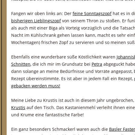
Fangen wir oben links an: Der
feine Sonntagszopf
hat es in d
bisherigen Lieblingszopf
von seinem Thron zu stoßen. Er funk
als auch mit einer Biga als Vorteig vorzüglich und die Tatsac
Nacht im Kühlschrank gehen lassen kann, macht es sehr ein
Wochentagen) frischen Zopf zu servieren und so meinen süß
Ebenfalls eine wunderbare süße Köstlichkeit waren
Johannis
Schnitten
, die ich mir im Grundsatz bei
Petra
abgeguckt habe.
dann solange an meine Bedürfnisse und Vorräte angepasst, b
Rezept übereinstimmte. Es ist aber in jedem Fall ein Rezept,
gebacken werden muss!
Meine Liebe zu Krustis ist auch in diesem Jahr ungebrochen
Krustis
auf den Tisch. Das Kastanienmehl verleiht ihnen ein
und Krume eine fantastische Farbe!
Ein ganz besonders Schmackerl waren auch die
Basler Fast