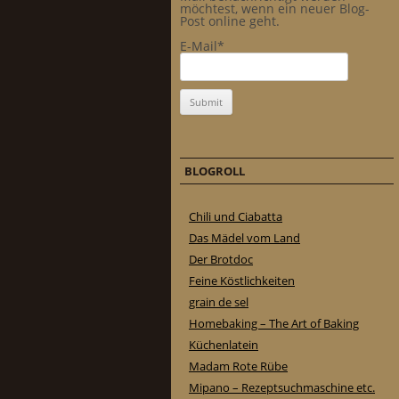
möchtest, wenn ein neuer Blog-
Post online geht.
E-Mail*
BLOGROLL
Chili und Ciabatta
Das Mädel vom Land
Der Brotdoc
Feine Köstlichkeiten
grain de sel
Homebaking – The Art of Baking
Küchenlatein
Madam Rote Rübe
Mipano – Rezeptsuchmaschine etc.