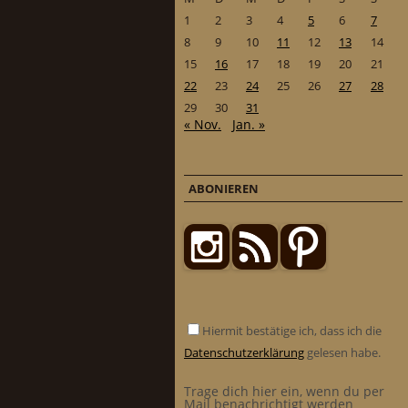
1
2
3
4
5
6
7
8
9
10
11
12
13
14
15
16
17
18
19
20
21
22
23
24
25
26
27
28
29
30
31
« Nov.
Jan. »
ABONIEREN
Hiermit bestätige ich, dass ich die
Datenschutzerklärung
gelesen habe.
Trage dich hier ein, wenn du per
Mail benachrichtigt werden