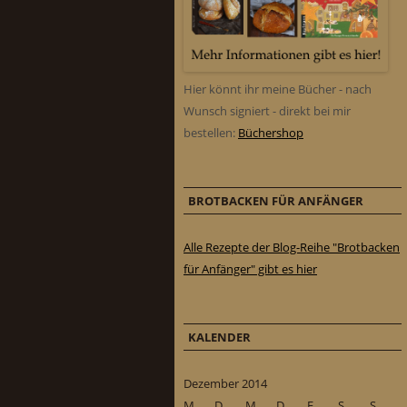
Hier könnt ihr meine Bücher - nach
Wunsch signiert - direkt bei mir
bestellen:
Büchershop
BROTBACKEN FÜR ANFÄNGER
Alle Rezepte der Blog-Reihe "Brotbacken
für Anfänger" gibt es hier
KALENDER
Dezember 2014
M
D
M
D
F
S
S