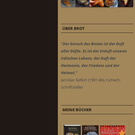
ÜBER BROT
"Der Geruch des Brotes ist der Duft
aller Düfte. Es ist der Urduft unseres
irdischen Lebens, der Duft der
Harmonie, des Friedens und der
Heimat."
Jaroslav Seifert (1901-86), tschech.
Schriftsteller
MEINE BÜCHER