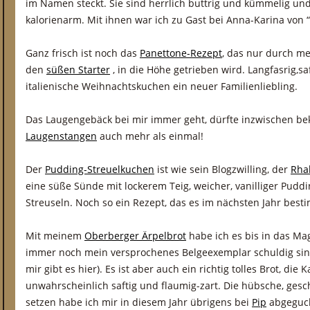
im Namen steckt. Sie sind herrlich buttrig und kümmelig un
kalorienarm. Mit ihnen war ich zu Gast bei Anna-Karina von “
Ganz frisch ist noch das
Panettone-Rezept
, das nur durch me
den
süßen Starter
, in die Höhe getrieben wird. Langfasrig,saf
italienische Weihnachtskuchen ein neuer Familienliebling.
Das Laugengebäck bei mir immer geht, dürfte inzwischen be
Laugenstangen
auch mehr als einmal!
Der
Pudding-Streuelkuchen
ist wie sein Blogzwilling, der
Rha
eine süße Sünde mit lockerem Teig, weicher, vanilliger Pud
Streuseln. Noch so ein Rezept, das es im nächsten Jahr best
Mit meinem
Oberberger Ärpelbrot
habe ich es bis in das Mag
immer noch mein versprochenes Belgeexemplar schuldig si
mir gibt es hier). Es ist aber auch ein richtig tolles Brot, die
unwahrscheinlich saftig und flaumig-zart. Die hübsche, ges
setzen habe ich mir in diesem Jahr übrigens bei
Pip
abgeguck