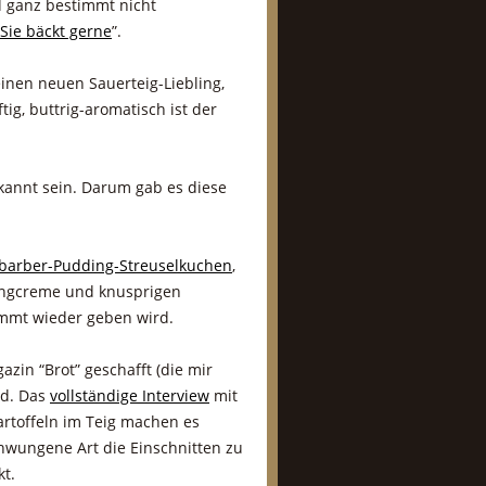
d ganz bestimmt nicht
Sie bäckt gerne
”.
inen neuen Sauerteig-Liebling,
tig, buttrig-aromatisch ist der
kannt sein. Darum gab es diese
barber-Pudding-Streuselkuchen
,
dingcreme und knusprigen
immt wieder geben wird.
azin “Brot” geschafft (die mir
nd. Das
vollständige Interview
mit
 Kartoffeln im Teig machen es
chwungene Art die Einschnitten zu
t.