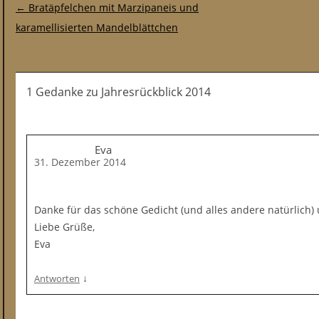
Post-Navigation
←
Bratäpfelchen mit Marzipaneis und
karamellisierten Mandelblättchen
1 Gedanke
zu
Jahresrückblick 2014
Eva
31. Dezember 2014
Danke für das schöne Gedicht (und alles andere natürlich) 
Liebe Grüße,
Eva
↓
Antworten