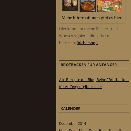
Hier könnt ihr meine Bücher - nach
Wunsch signiert - direkt bei mir
bestellen:
Büchershop
BROTBACKEN FÜR ANFÄNGER
Alle Rezepte der Blog-Reihe "Brotbacken
für Anfänger" gibt es hier
KALENDER
Dezember 2014
M
D
M
D
F
S
S