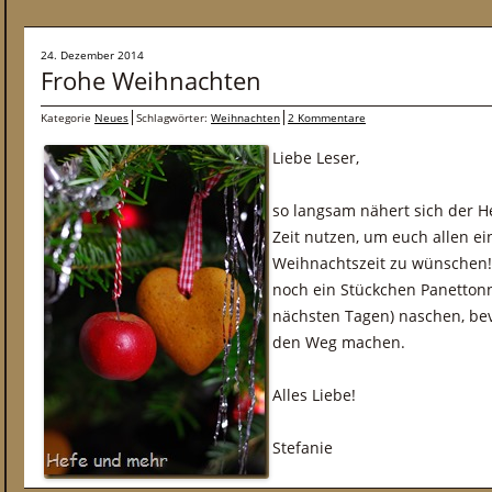
24. Dezember 2014
Frohe Weihnachten
Kategorie
Neues
Schlagwörter:
Weihnachten
2 Kommentare
Liebe Leser,
so langsam nähert sich der H
Zeit nutzen, um euch allen ei
Weihnachtszeit zu wünschen! 
noch ein Stückchen Panettonn
nächsten Tagen) naschen, bev
den Weg machen.
Alles Liebe!
Stefanie