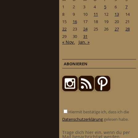
1
2
3
4
5
6
7
8
9
10
11
12
13
14
15
16
17
18
19
20
21
22
23
24
25
26
27
28
29
30
31
« Nov.
Jan. »
ABONIEREN
Hiermit bestätige ich, dass ich die
Datenschutzerklärung
gelesen habe.
Trage dich hier ein, wenn du per
Mail benachrichtigt werden