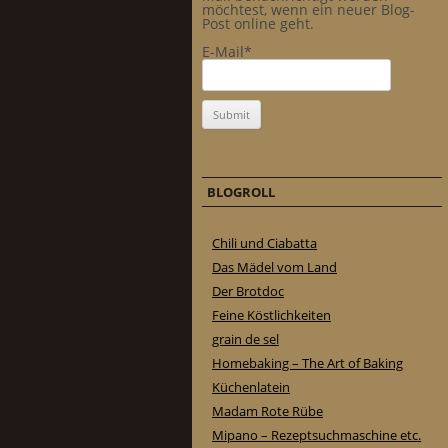
möchtest, wenn ein neuer Blog-
Post online geht.
E-Mail*
BLOGROLL
Chili und Ciabatta
Das Mädel vom Land
Der Brotdoc
Feine Köstlichkeiten
grain de sel
Homebaking – The Art of Baking
Küchenlatein
Madam Rote Rübe
Mipano – Rezeptsuchmaschine etc.