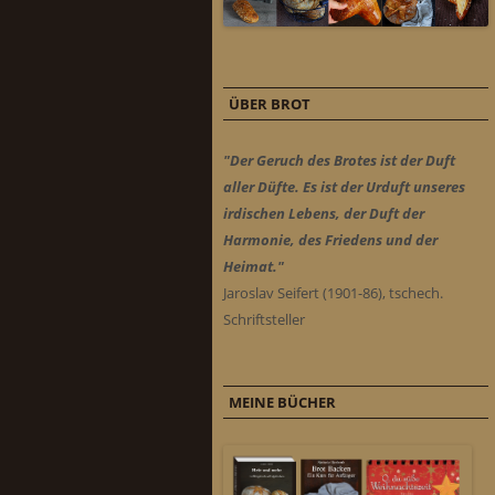
ÜBER BROT
"Der Geruch des Brotes ist der Duft
aller Düfte. Es ist der Urduft unseres
irdischen Lebens, der Duft der
Harmonie, des Friedens und der
Heimat."
Jaroslav Seifert (1901-86), tschech.
Schriftsteller
MEINE BÜCHER