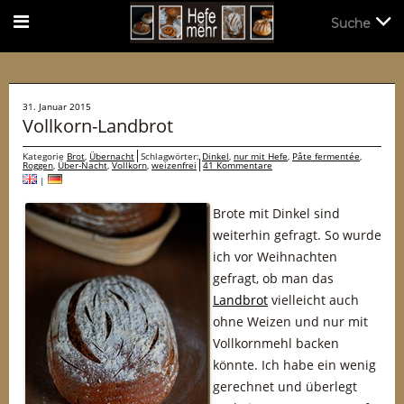
Suche
Suche
31. Januar 2015
Vollkorn-Landbrot
Kategorie
Brot
,
Übernacht
Schlagwörter:
Dinkel
,
nur mit Hefe
,
Pâte fermentée
,
Roggen
,
Über-Nacht
,
Vollkorn
,
weizenfrei
41 Kommentare
|
Brote mit Dinkel sind
weiterhin gefragt. So wurde
ich vor Weihnachten
gefragt, ob man das
Landbrot
vielleicht auch
ohne Weizen und nur mit
Vollkornmehl backen
könnte. Ich habe ein wenig
gerechnet und überlegt