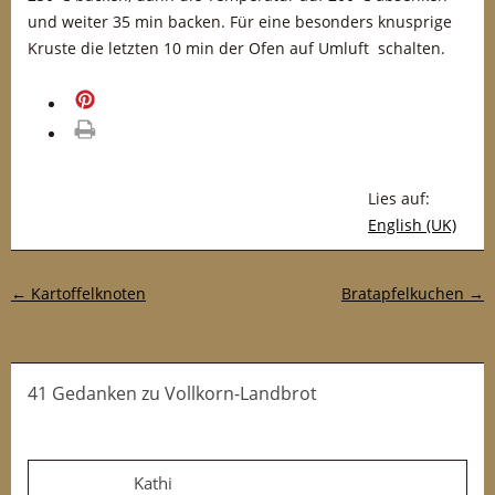
und weiter 35 min backen. Für eine besonders knusprige
Kruste die letzten 10 min der Ofen auf Umluft schalten.
merken
drucken
Lies auf:
English (UK)
Post-Navigation
←
Kartoffelknoten
Bratapfelkuchen
→
41 Gedanken
zu
Vollkorn-Landbrot
Kathi