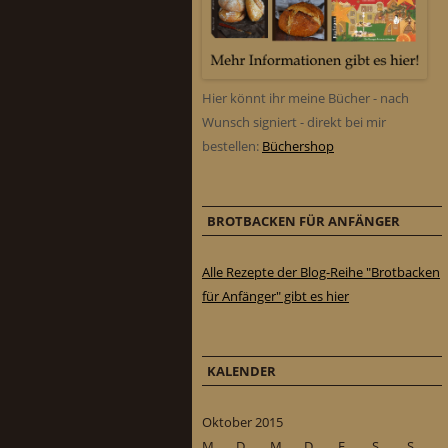
Hier könnt ihr meine Bücher - nach
Wunsch signiert - direkt bei mir
bestellen:
Büchershop
BROTBACKEN FÜR ANFÄNGER
Alle Rezepte der Blog-Reihe "Brotbacken
für Anfänger" gibt es hier
KALENDER
Oktober 2015
M
D
M
D
F
S
S