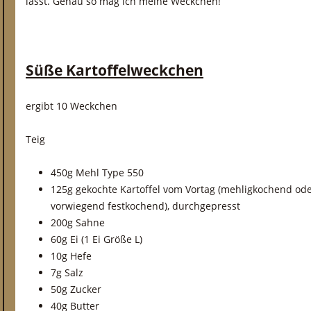
lässt. Genau so mag ich meine Weckchen!
Süße Kartoffelweckchen
ergibt 10 Weckchen
Teig
450g Mehl Type 550
125g gekochte Kartoffel vom Vortag (mehligkochend od
vorwiegend festkochend), durchgepresst
200g Sahne
60g Ei (1 Ei Größe L)
10g Hefe
7g Salz
50g Zucker
40g Butter