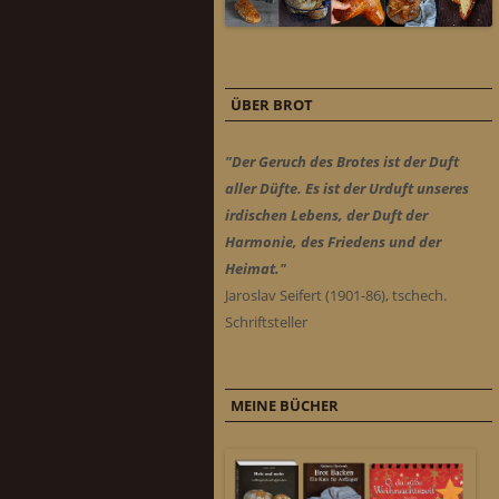
ÜBER BROT
"Der Geruch des Brotes ist der Duft
aller Düfte. Es ist der Urduft unseres
irdischen Lebens, der Duft der
Harmonie, des Friedens und der
Heimat."
Jaroslav Seifert (1901-86), tschech.
Schriftsteller
MEINE BÜCHER