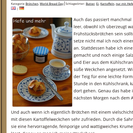
Kategorie
Brötchen
,
World Bread Day
Schlagwörter:
Butter
,
Ei
,
Kartoffeln
,
nur mit Hef
|
Auch das passiert manchmal b
leer, obwohl ich überzeugt w
Frühstücksbrötchen sein sol
setze nicht mal ich noch ein
an. Stattdessen habe ich eine
gemacht und noch einige Salz
und Eier aus dem Kühlschran
süße Weckchen angesetzt. W
der Teig für eine leichte For
Stunde in den Kühlschrank, 
dort gehen. Genau das habe
nächsten Morgen nach dem A
Und auch wenn ich eigentlich Brötchen mit einem vielschich
mit diesen Kartoffelweckchen sehr zufrieden. Durch die Sa
sie eine hervorragende, feinporige und wattigweiches Krume, 