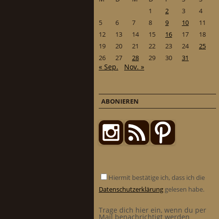
1
2
3
4
5
6
7
8
9
10
11
12
13
14
15
16
17
18
19
20
21
22
23
24
25
26
27
28
29
30
31
« Sep.
Nov. »
ABONIEREN
Hiermit bestätige ich, dass ich die
Datenschutzerklärung
gelesen habe.
Trage dich hier ein, wenn du per
Mail benachrichtigt werden