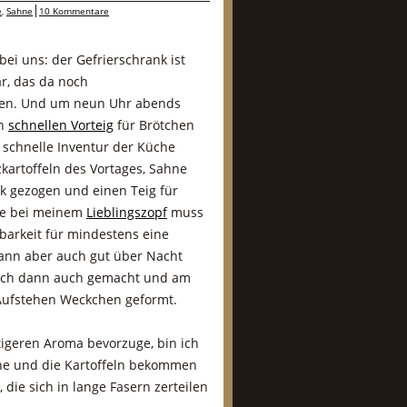
e
,
Sahne
10 Kommentare
ei uns: der Gefrierschrank ist
ar, das da noch
lten. Und um neun Uhr abends
en
schnellen Vorteig
für Brötchen
 schnelle Inventur der Küche
kartoffeln des Vortages, Sahne
k gezogen und einen Teig für
ie bei meinem
Lieblingszopf
muss
mbarkeit für mindestens eine
kann aber auch gut über Nacht
 ich dann auch gemacht und am
ufstehen Weckchen geformt.
tigeren Aroma bevorzuge, bin ich
hne und die Kartoffeln bekommen
die sich in lange Fasern zerteilen