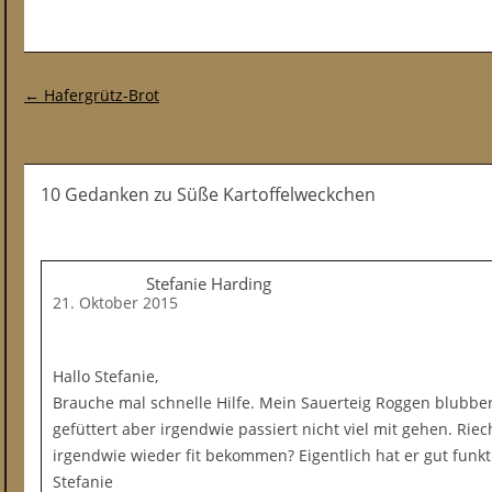
Post-Navigation
←
Hafergrütz-Brot
10 Gedanken
zu
Süße Kartoffelweckchen
Stefanie Harding
21. Oktober 2015
Hallo Stefanie,
Brauche mal schnelle Hilfe. Mein Sauerteig Roggen blubber
gefüttert aber irgendwie passiert nicht viel mit gehen. Ri
irgendwie wieder fit bekommen? Eigentlich hat er gut funkti
Stefanie