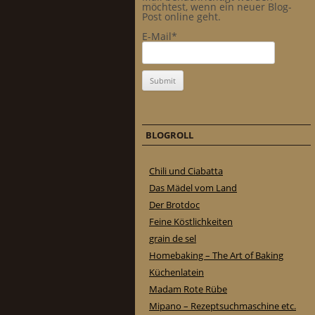
möchtest, wenn ein neuer Blog-
Post online geht.
E-Mail*
BLOGROLL
Chili und Ciabatta
Das Mädel vom Land
Der Brotdoc
Feine Köstlichkeiten
grain de sel
Homebaking – The Art of Baking
Küchenlatein
Madam Rote Rübe
Mipano – Rezeptsuchmaschine etc.