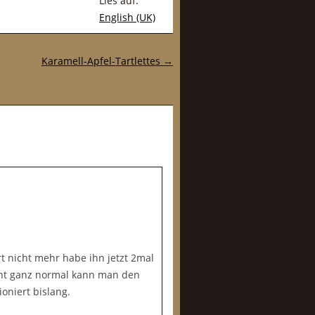
Lies auf:
English (UK)
Karamell-Apfel-Tartlettes
→
t nicht mehr habe ihn jetzt 2mal
echt ganz normal kann man den
oniert bislang.