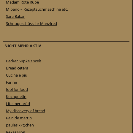
Madam Rote Rübe
Mipano – Rezeptsuchmaschine etc.
Sara Bakar
Schnuppschüss ihr Manzfred
NICHT MEHR AKTIV
Bäcker Süpke's Welt
Bread cetera
Cucina e piu
Farine
fool for food
Kochpoetin
Lite mer bröd
My discovery of bread
Pain de martin
paules ki(t)chen
Rekas Blog