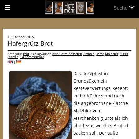
Suche
Suche
10. Oktober 2015
Hafergrütz-Brot
Kategorie
Brot
Schlagwörter:
alte Getreidesorten
,
Emmer
,
Hafer
,
Malzbier
,
Süßer
Starter
14 Kommentare
|
Das Rezept ist in
Grundzügen ein
Resteverwertungs-Rezept:
In der Küche stand noch
die angebrochene Flasche
Malzbier vom
Märchenkönig-Brot
als ich
überlegte, welches Brot ich
backen soll. Der süße