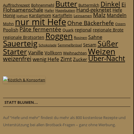
Butter
Dinkel
Ei
Auffrischrezept
Bohnenmehl
Buttermilch
Flohsamenschale
Hand-geknetet
Hefe
Hafer
Hagebutten
Malz
Mandeln
Honig
Kardamom
Kartoffeln
Leinsamen
Joghurt
nur mit Hefe
Ohne Bäckerhefe
Mohn
Ostern
Pâte fermentée
Poolish
regional
Quark
regionale Brote
Roggen
Sahne
regionale Brotsorten
Rosinen
Sauerteig
Süßer
Sesam
Schokolade
Semmelbrösel
Weizen
Starter
Vanille
Vollkorn
Weihnachten
Über-Nacht
weizenfrei
Zimt
wenig Hefe
Zucker
STATT BLUMEN…
Auf “Hefe und mehr” findest du mehr als 800 kostenlose Rezepte und
Unterstützung bei allen Brotback-Fragen – ganz ohne Werbung.