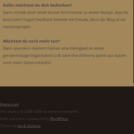
Dafür möchtest du dich bedanken?
Dann schreib doch einen kurzen Kommentar zu einem Rezept, dass du
besonders magst! Feedback bereitet mir Freude, denn der Blog ist ein
Herzensprojekt.
Möchtest du noch mehr tun?
Dann spende in meinem Namen eine Kleinigkeit an einen
gemeinnützige Organisation (z.B. Save the children), damit aus Gutem
noch mehr Gutes entsteht!
Impressum
This work is © 2008-2026 by Stefanie Herberth.
Hefe und mehr is powered by
WordPress
.
Theme by
Jan & Stefanie