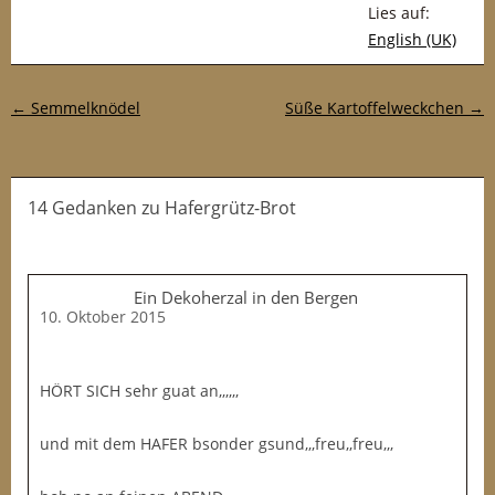
Lies auf:
English (UK)
Post-Navigation
←
Semmelknödel
Süße Kartoffelweckchen
→
14 Gedanken
zu
Hafergrütz-Brot
Ein Dekoherzal in den Bergen
10. Oktober 2015
HÖRT SICH sehr guat an,,,,,,
und mit dem HAFER bsonder gsund,,,freu,,freu,,,