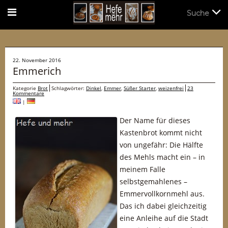
Suche
Suche
22. November 2016
Emmerich
Kategorie
Brot
Schlagwörter:
Dinkel
,
Emmer
,
Süßer Starter
,
weizenfrei
23
Kommentare
|
Der Name für dieses
Kastenbrot kommt nicht
von ungefähr: Die Hälfte
des Mehls macht ein – in
meinem Falle
selbstgemahlenes –
Emmervollkornmehl aus.
Das ich dabei gleichzeitig
eine Anleihe auf die Stadt