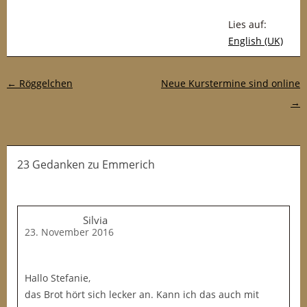
Lies auf:
English (UK)
Post-Navigation
←
Röggelchen
Neue Kurstermine sind online
→
23 Gedanken
zu
Emmerich
Silvia
23. November 2016
Hallo Stefanie,
das Brot hört sich lecker an. Kann ich das auch mit