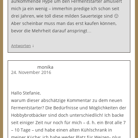
aufkommende Hype um den Fermentstarter amüsiert
mich ja ein wenig – immerhin predige ich schon seit
drei Jahren, wie toll diese milden Sauerteige sind 🙂
Aber scheinbar muss man das erst kaufen können,
bevor die Mehrheit darauf anspringt…
↓
Antworten
monika
24. November 2016
Hallo Stefanie,
warum dieser abschätzige Kommentar zu dem neuen
Fermentstarter? Die Bedürfnisse und Möglichkeiten der
Hobbybrotbäcker sind doch unterschiedlich! Ich backe
seit einiger Zeit nur noch für mich – d. h. ein Brot alle 7
– 10 Tage – und habe einen alten Kühlschrank in
meiner Küche: ich habe weder Platz für Weizen- plus