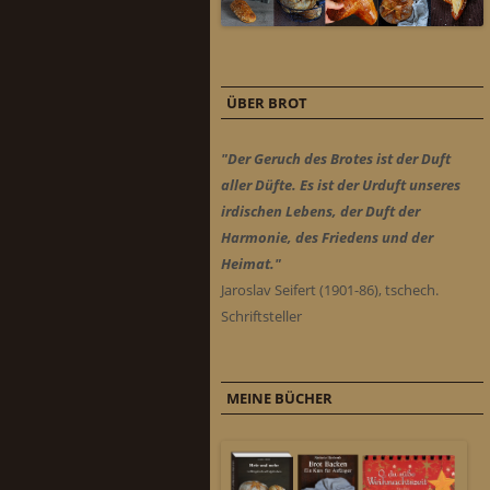
ÜBER BROT
"Der Geruch des Brotes ist der Duft
aller Düfte. Es ist der Urduft unseres
irdischen Lebens, der Duft der
Harmonie, des Friedens und der
Heimat."
Jaroslav Seifert (1901-86), tschech.
Schriftsteller
MEINE BÜCHER