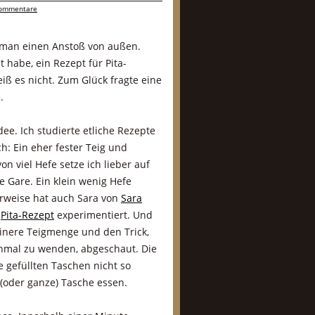
ommentare
man einen Anstoß von außen.
 habe, ein Rezept für Pita-
iß es nicht. Zum Glück fragte eine
.
dee. Ich studierte etliche Rezepte
ch: Ein eher fester Teig und
n viel Hefe setze ich lieber auf
e Gare. Ein klein wenig Hefe
erweise hat auch Sara von
Sara
m
Pita-Rezept
experimentiert. Und
leinere Teigmenge und den Trick,
inmal zu wenden, abgeschaut. Die
e gefüllten Taschen nicht so
(oder ganze) Tasche essen.