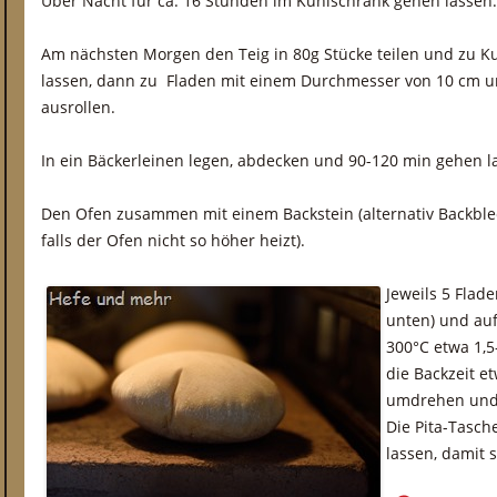
Über Nacht für ca. 16 Stunden im Kühlschrank gehen lassen.
Am nächsten Morgen den Teig in 80g Stücke teilen und zu K
lassen, dann zu Fladen mit einem Durchmesser von 10 cm un
ausrollen.
In ein Bäckerleinen legen, abdecken und 90-120 min gehen l
Den Ofen zusammen mit einem Backstein (alternativ Backblec
falls der Ofen nicht so höher heizt).
Jeweils 5 Flad
unten) und auf
300°C etwa 1,5
die Backzeit e
umdrehen und f
Die Pita-Tasc
lassen, damit 