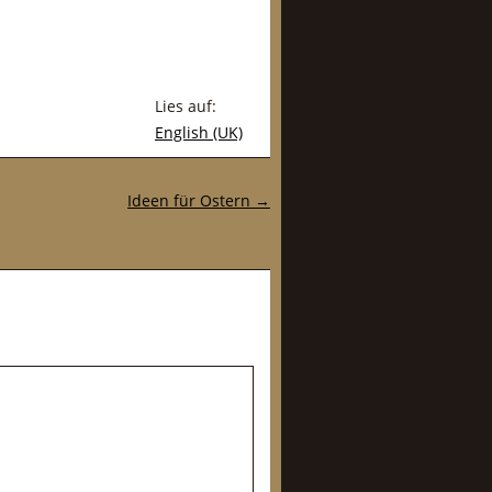
Lies auf:
English (UK)
Ideen für Ostern
→