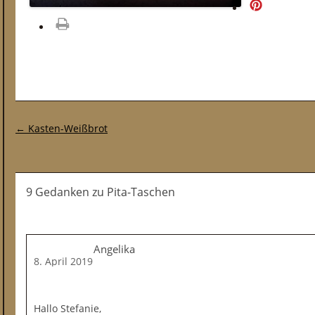
merken
drucken
Post-Navigation
←
Kasten-Weißbrot
9 Gedanken
zu
Pita-Taschen
Angelika
8. April 2019
Hallo Stefanie,