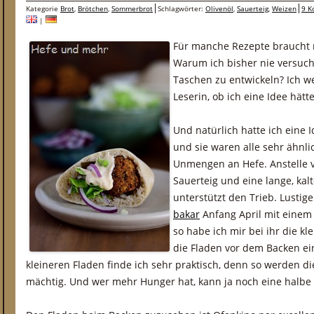
Kategorie
Brot
,
Brötchen
,
Sommerbrot
Schlagwörter:
Olivenöl
,
Sauerteig
,
Weizen
9 K
|
Für manche Rezepte braucht 
Warum ich bisher nie versucht
Taschen zu entwickeln? Ich we
Leserin, ob ich eine Idee hätte
Und natürlich hatte ich eine I
und sie waren alle sehr ähnli
Unmengen an Hefe. Anstelle vo
Sauerteig und eine lange, kalt
unterstützt den Trieb. Lustig
bakar
Anfang April mit eine
so habe ich mir bei ihr die k
die Fladen vor dem Backen e
kleineren Fladen finde ich sehr praktisch, denn so werden di
mächtig. Und wer mehr Hunger hat, kann ja noch eine halbe 