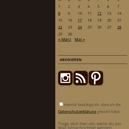
1
2
3
4
5
6
7
8
9
10
11
12
13
14
15
16
17
18
19
20
21
22
23
24
25
26
27
28
29
30
« März
Mai »
ABONIEREN
Hiermit bestätige ich, dass ich die
Datenschutzerklärung
gelesen habe.
Trage dich hier ein, wenn du per
Mail benachrichtigt werden