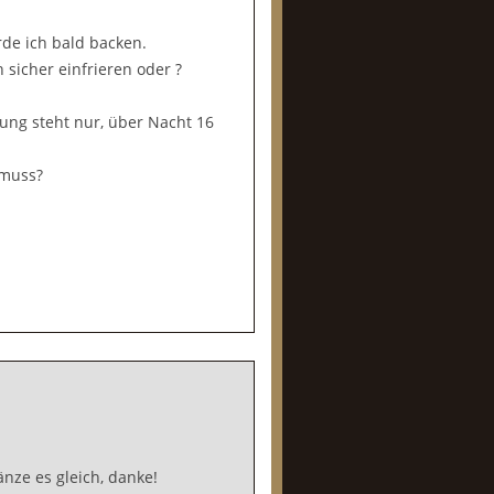
e ich bald backen.
h sicher einfrieren oder ?
tung steht nur, über Nacht 16
 muss?
änze es gleich, danke!