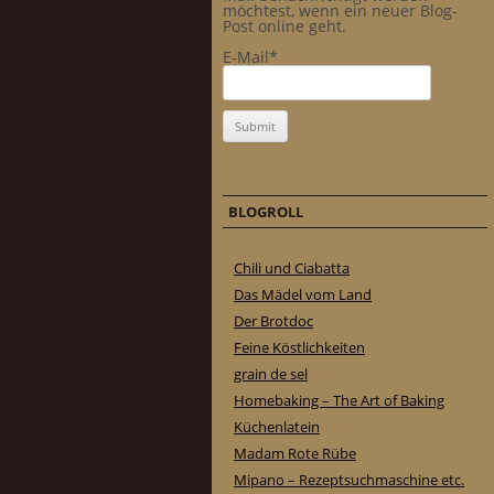
möchtest, wenn ein neuer Blog-
Post online geht.
E-Mail*
BLOGROLL
Chili und Ciabatta
Das Mädel vom Land
Der Brotdoc
Feine Köstlichkeiten
grain de sel
Homebaking – The Art of Baking
Küchenlatein
Madam Rote Rübe
Mipano – Rezeptsuchmaschine etc.