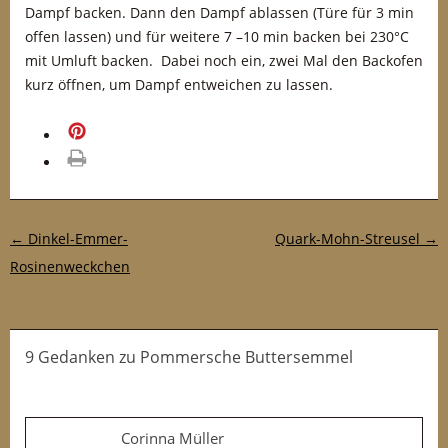
Dampf backen. Dann den Dampf ablassen (Türe für 3 min
offen lassen) und für weitere 7 –10 min backen bei 230°C
mit Umluft backen. Dabei noch ein, zwei Mal den Backofen
kurz öffnen, um Dampf entweichen zu lassen.
merken
drucken
Post-Navigation
←
Dinkel-Emmer-
Quark-Mohn-Streusel
→
Rosinenweckchen
9 Gedanken
zu
Pommersche Buttersemmel
Corinna Müller