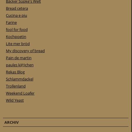
Bäcker Süpke's Welt
Bread cetera
Cucina e piu
Farine
fool for food
Kochpoetin
Lite mer bröd
My discovery of bread
Pain de martin
paules ki(t)chen
Rekas Blog
Schlammdackel
Trollenland
Weekend Loafer
Wild Yeast
ARCHIV