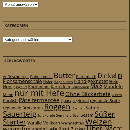
Archiv
KATEGORIEN
Kategorien
SCHLAGWÖRTER
Butter
Dinkel
Ei
Auffrischrezept
Bohnenmehl
Buttermilch
Flohsamenschale
Hand-geknetet
Hefe
Hafer
Hagebutten
Malz
Mandeln
Honig
Kardamom
Kartoffeln
Leinsamen
Joghurt
nur mit Hefe
Ohne Bäckerhefe
Mohn
Ostern
Pâte fermentée
Poolish
regional
Quark
regionale Brote
Roggen
Sahne
regionale Brotsorten
Rosinen
Sauerteig
Süßer
Sesam
Schokolade
Semmelbrösel
Weizen
Starter
Vanille
Vollkorn
Weihnachten
Über-Nacht
weizenfrei
Zimt
wenig Hefe
Zucker