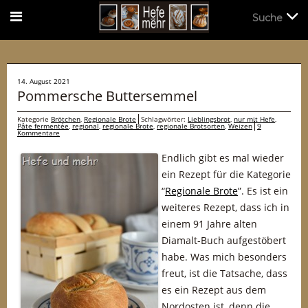
Suche
Suche
14. August 2021
Pommersche Buttersemmel
Kategorie
Brötchen
,
Regionale Brote
Schlagwörter:
Lieblingsbrot
,
nur mit Hefe
,
Pâte fermentée
,
regional
,
regionale Brote
,
regionale Brotsorten
,
Weizen
9
Kommentare
Endlich gibt es mal wieder
ein Rezept für die Kategorie
“
Regionale Brote
”. Es ist ein
weiteres Rezept, dass ich in
einem 91 Jahre alten
Diamalt-Buch aufgestöbert
habe. Was mich besonders
freut, ist die Tatsache, dass
es ein Rezept aus dem
Nordosten ist, denn die