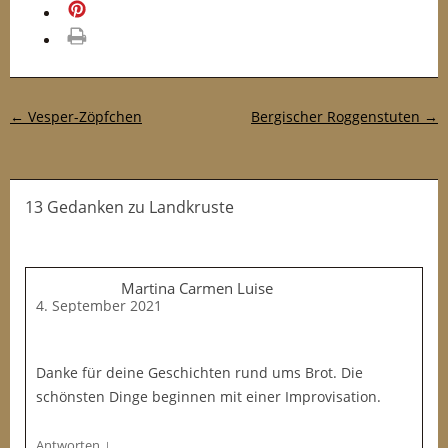
merken
drucken
Post-Navigation
←
Vesper-Zöpfchen
Bergischer Roggenstuten
→
13 Gedanken
zu
Landkruste
Martina Carmen Luise
4. September 2021
Danke für deine Geschichten rund ums Brot. Die
schönsten Dinge beginnen mit einer Improvisation.
↓
Antworten