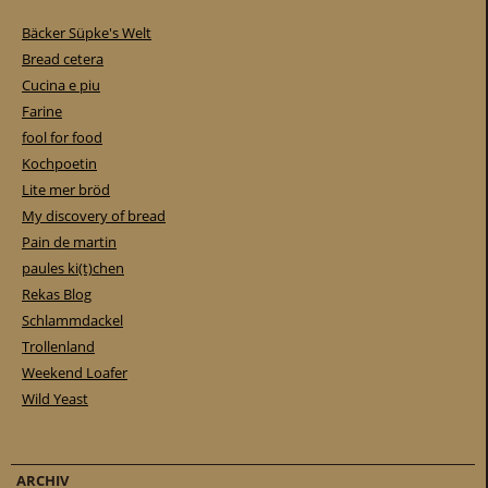
Bäcker Süpke's Welt
Bread cetera
Cucina e piu
Farine
fool for food
Kochpoetin
Lite mer bröd
My discovery of bread
Pain de martin
paules ki(t)chen
Rekas Blog
Schlammdackel
Trollenland
Weekend Loafer
Wild Yeast
ARCHIV