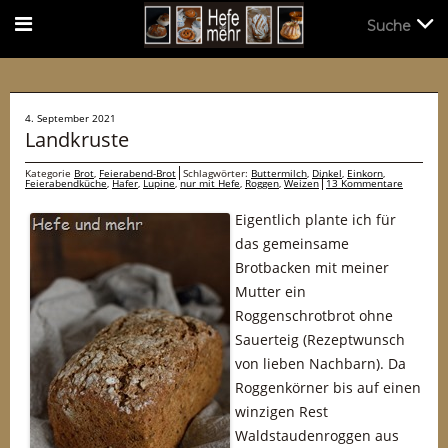
Suche
Suche
4. September 2021
Landkruste
Kategorie
Brot
,
Feierabend-Brot
Schlagwörter:
Buttermilch
,
Dinkel
,
Einkorn
,
Feierabendküche
,
Hafer
,
Lupine
,
nur mit Hefe
,
Roggen
,
Weizen
13 Kommentare
Eigentlich plante ich für
das gemeinsame
Brotbacken mit meiner
Mutter ein
Roggenschrotbrot ohne
Sauerteig (Rezeptwunsch
von lieben Nachbarn). Da
Roggenkörner bis auf einen
winzigen Rest
Waldstaudenroggen aus