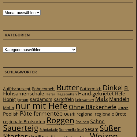
Archiv
KATEGORIEN
Kategorien
SCHLAGWÖRTER
Butter
Dinkel
Ei
Auffrischrezept
Bohnenmehl
Buttermilch
Flohsamenschale
Hand-geknetet
Hefe
Hafer
Hagebutten
Malz
Mandeln
Honig
Kardamom
Kartoffeln
Leinsamen
Joghurt
nur mit Hefe
Ohne Bäckerhefe
Mohn
Ostern
Pâte fermentée
Poolish
regional
Quark
regionale Brote
Roggen
Sahne
regionale Brotsorten
Rosinen
Sauerteig
Süßer
Sesam
Schokolade
Semmelbrösel
Weizen
Starter