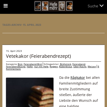
Suche
Suche
TAGES-ARCHIV:
15. APRIL 2023
15. April 2023
Vetekakor (Feierabendrezept)
Kategorie
Brot
,
Feierabend-Brot
Schlagwörter:
Brühstück
,
Feierabend
,
Feierabendküche
,
Hafer
,
nur mit Hefe
,
Roggen
,
Rübenkraut
,
Über-Nacht
,
Weizen
8
Kommentare
Da die
Rågkakor
bei allen
Familienmitgliedern auf
breite Zustimmung
stießen, äußerte der
Liebste den Wunsch auf
eine baldige