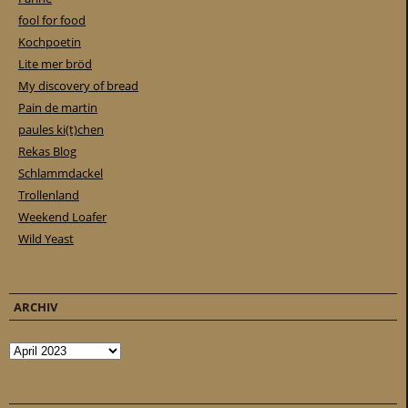
fool for food
Kochpoetin
Lite mer bröd
My discovery of bread
Pain de martin
paules ki(t)chen
Rekas Blog
Schlammdackel
Trollenland
Weekend Loafer
Wild Yeast
ARCHIV
Archiv