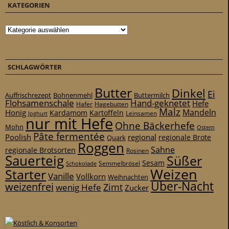
KATEGORIEN
Kategorien
SCHLAGWÖRTER
Butter
Dinkel
Ei
Auffrischrezept
Bohnenmehl
Buttermilch
Flohsamenschale
Hand-geknetet
Hefe
Hafer
Hagebutten
Malz
Mandeln
Honig
Kardamom
Kartoffeln
Leinsamen
Joghurt
nur mit Hefe
Ohne Bäckerhefe
Mohn
Ostern
Pâte fermentée
Poolish
regional
Quark
regionale Brote
Roggen
Sahne
regionale Brotsorten
Rosinen
Sauerteig
Süßer
Sesam
Schokolade
Semmelbrösel
Weizen
Starter
Vanille
Vollkorn
Weihnachten
Über-Nacht
weizenfrei
Zimt
wenig Hefe
Zucker