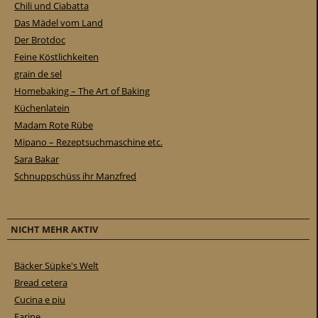
Chili und Ciabatta
Das Mädel vom Land
Der Brotdoc
Feine Köstlichkeiten
grain de sel
Homebaking – The Art of Baking
Küchenlatein
Madam Rote Rübe
Mipano – Rezeptsuchmaschine etc.
Sara Bakar
Schnuppschüss ihr Manzfred
NICHT MEHR AKTIV
Bäcker Süpke's Welt
Bread cetera
Cucina e piu
Farine