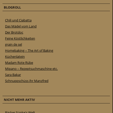
BLOGROLL
Chili und Ciabatta
Das Mädel vom Land
Der Brotdoc
Feine Köstlichkeiten
grain de sel
Homebaking – The Art of Baking
Küchenlatein
Madam Rote Rübe
Mipano – Rezeptsuchmaschine etc.
Sara Bakar
Schnuppschüss ihr Manzfred
NICHT MEHR AKTIV
Bäcker Süpke's Welt