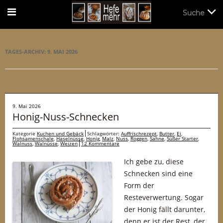
Suche
Suche
TAGES-ARCHIV:
9. MAI 2026
9. Mai 2026
Honig-Nuss-Schnecken
Kategorie
Kuchen und Gebäck
Schlagwörter:
Auffrischrezept
,
Butter
,
Ei
,
Flohsamenschale
,
Haselnüsse
,
Honig
,
Malz
,
Nuss
,
Roggen
,
Sahne
,
Süßer Starter
,
Walnuss
,
Walnüsse
,
Weizen
12 Kommentare
Ich gebe zu, diese
Schnecken sind eine
Form der
Resteverwertung. Sogar
der Honig fällt darunter,
denn er ist der Rest, der