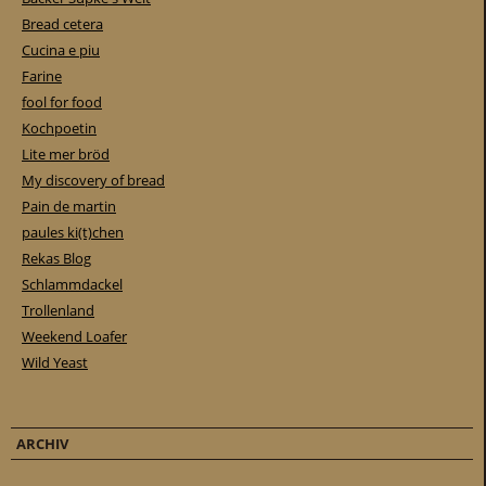
Bread cetera
Cucina e piu
Farine
fool for food
Kochpoetin
Lite mer bröd
My discovery of bread
Pain de martin
paules ki(t)chen
Rekas Blog
Schlammdackel
Trollenland
Weekend Loafer
Wild Yeast
ARCHIV