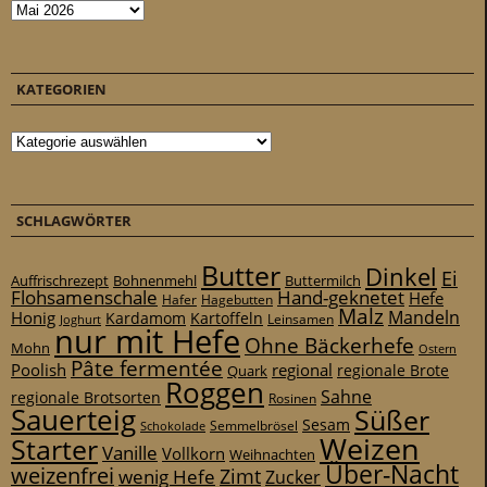
Archiv
KATEGORIEN
Kategorien
SCHLAGWÖRTER
Butter
Dinkel
Ei
Auffrischrezept
Bohnenmehl
Buttermilch
Flohsamenschale
Hand-geknetet
Hefe
Hafer
Hagebutten
Malz
Mandeln
Honig
Kardamom
Kartoffeln
Leinsamen
Joghurt
nur mit Hefe
Ohne Bäckerhefe
Mohn
Ostern
Pâte fermentée
Poolish
regional
Quark
regionale Brote
Roggen
Sahne
regionale Brotsorten
Rosinen
Sauerteig
Süßer
Sesam
Schokolade
Semmelbrösel
Weizen
Starter
Vanille
Vollkorn
Weihnachten
Über-Nacht
weizenfrei
Zimt
wenig Hefe
Zucker