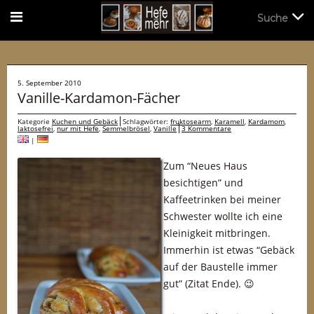
Suche
Suche
5. September 2010
Vanille-Kardamon-Fächer
Kategorie
Kuchen und Gebäck
Schlagwörter:
fruktosearm
,
Karamell
,
Kardamom
,
laktosefrei
,
nur mit Hefe
,
Semmelbrösel
,
Vanille
3 Kommentare
|
Zum “Neues Haus
besichtigen” und
Kaffeetrinken bei meiner
Schwester wollte ich eine
Kleinigkeit mitbringen.
Immerhin ist etwas “Gebäck
auf der Baustelle immer
gut” (Zitat Ende). 😉