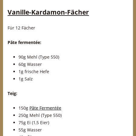
Vanille-Kardamon-Fächer
Für 12 Fächer
Pâte fermentée:
90g Mehl (Type 550)
60g Wasser
1g frische Hefe
1g Salz
Teig:
150g
Pâte Fermentée
250g Mehl (Type 550)
75g Ei (1,5 Eier)
55g Wasser