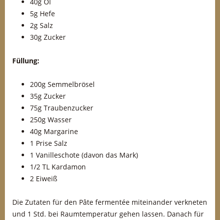
40g Öl
5g Hefe
2g Salz
30g Zucker
Füllung:
200g Semmelbrösel
35g Zucker
75g Traubenzucker
250g Wasser
40g Margarine
1 Prise Salz
1 Vanilleschote (davon das Mark)
1/2 TL Kardamon
2 Eiweiß
Die Zutaten für den Pâte fermentée miteinander verkneten
und 1 Std. bei Raumtemperatur gehen lassen. Danach für