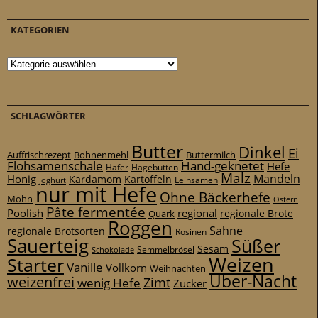
KATEGORIEN
Kategorien
SCHLAGWÖRTER
Butter
Dinkel
Ei
Auffrischrezept
Bohnenmehl
Buttermilch
Flohsamenschale
Hand-geknetet
Hefe
Hafer
Hagebutten
Malz
Mandeln
Honig
Kardamom
Kartoffeln
Leinsamen
Joghurt
nur mit Hefe
Ohne Bäckerhefe
Mohn
Ostern
Pâte fermentée
Poolish
regional
Quark
regionale Brote
Roggen
Sahne
regionale Brotsorten
Rosinen
Sauerteig
Süßer
Sesam
Schokolade
Semmelbrösel
Weizen
Starter
Vanille
Vollkorn
Weihnachten
Über-Nacht
weizenfrei
Zimt
wenig Hefe
Zucker