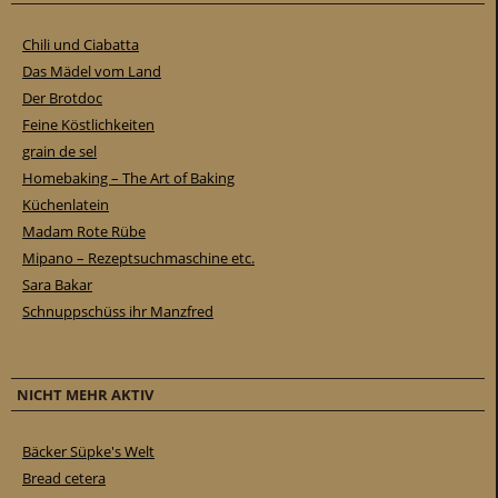
Chili und Ciabatta
Das Mädel vom Land
Der Brotdoc
Feine Köstlichkeiten
grain de sel
Homebaking – The Art of Baking
Küchenlatein
Madam Rote Rübe
Mipano – Rezeptsuchmaschine etc.
Sara Bakar
Schnuppschüss ihr Manzfred
NICHT MEHR AKTIV
Bäcker Süpke's Welt
Bread cetera