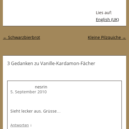
Lies auf:
English (UK)
Post-Navigation
←
Schwarzbierbrot
Kleine Pilzquiche
→
3 Gedanken
zu
Vanille-Kardamon-Fächer
nesrin
5. September 2010
Sieht lecker aus. Grüsse…
↓
Antworten