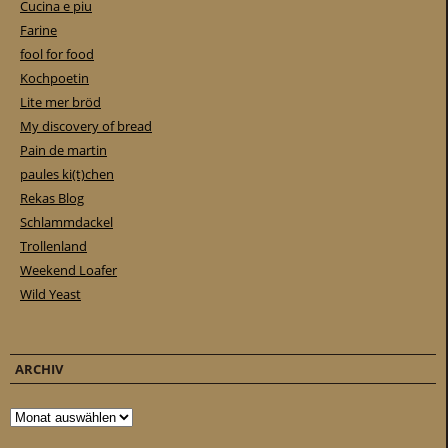
Cucina e piu
Farine
fool for food
Kochpoetin
Lite mer bröd
My discovery of bread
Pain de martin
paules ki(t)chen
Rekas Blog
Schlammdackel
Trollenland
Weekend Loafer
Wild Yeast
ARCHIV
Archiv