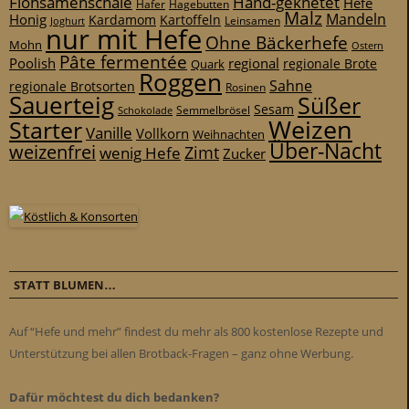
Flohsamenschale
Hand-geknetet
Hefe
Hafer
Hagebutten
Malz
Mandeln
Honig
Kardamom
Kartoffeln
Leinsamen
Joghurt
nur mit Hefe
Ohne Bäckerhefe
Mohn
Ostern
Pâte fermentée
Poolish
regional
Quark
regionale Brote
Roggen
Sahne
regionale Brotsorten
Rosinen
Sauerteig
Süßer
Sesam
Schokolade
Semmelbrösel
Weizen
Starter
Vanille
Vollkorn
Weihnachten
Über-Nacht
weizenfrei
Zimt
wenig Hefe
Zucker
STATT BLUMEN…
Auf “Hefe und mehr” findest du mehr als 800 kostenlose Rezepte und
Unterstützung bei allen Brotback-Fragen – ganz ohne Werbung.
Dafür möchtest du dich bedanken?