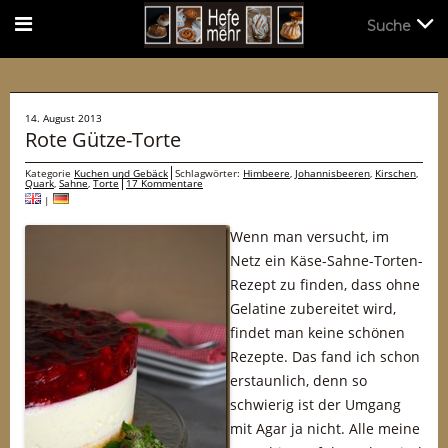
Suche
Suche
14. August 2013
Rote Gütze-Torte
Kategorie
Kuchen und Gebäck
Schlagwörter:
Himbeere
,
Johannisbeeren
,
Kirschen
,
Quark
,
Sahne
,
Torte
17 Kommentare
|
Wenn man versucht, im
Netz ein Käse-Sahne-Torten-
Rezept zu finden, dass ohne
Gelatine zubereitet wird,
findet man keine schönen
Rezepte. Das fand ich schon
erstaunlich, denn so
schwierig ist der Umgang
mit Agar ja nicht. Alle meine