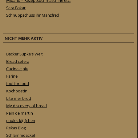
Mipano – Rezeptsuchmaschine etc.
Sara Bakar
Schnuppschüss ihr Manzfred
NICHT MEHR AKTIV
Bäcker Süpke's Welt
Bread cetera
Cucina e piu
Farine
fool for food
Kochpoetin
Lite mer bröd
My discovery of bread
Pain de martin
paules ki(t)chen
Rekas Blog
Schlammdackel