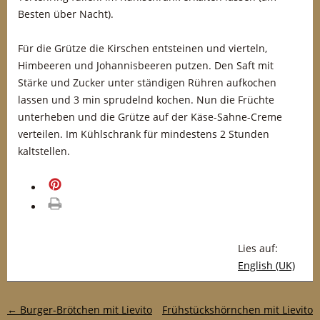
Besten über Nacht).
Für die Grütze die Kirschen entsteinen und vierteln,
Himbeeren und Johannisbeeren putzen. Den Saft mit
Stärke und Zucker unter ständigen Rühren aufkochen
lassen und 3 min sprudelnd kochen. Nun die Früchte
unterheben und die Grütze auf der Käse-Sahne-Creme
verteilen. Im Kühlschrank für mindestens 2 Stunden
kaltstellen.
merken
drucken
Lies auf:
English (UK)
Post-Navigation
←
Burger-Brötchen mit Lievito
Frühstückshörnchen mit Lievito