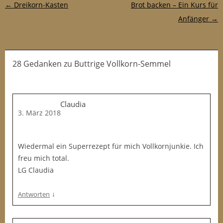
Post-Navigation
←
Dreikorn-Kasten
Brot backen – Ein Kurs für
Anfänger
→
28 Gedanken
zu
Buttrige Vollkorn-Semmel
Claudia
3. März 2018
Wiedermal ein Superrezept für mich Vollkornjunkie. Ich
freu mich total.
LG Claudia
↓
Antworten