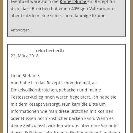
Eventuell wäre auch die
Körnerblume
ein Rezept für
dich, dass Brötchen hat einen 40%igen Vollkornanteil
aber trotzdem eine sehr schön flaumige Krume.
↓
Antworten
reka herberth
22. März 2018
Liebe Stefanie,
nun habe ich das Rezept schon dreimal, als
Dinkelvollkornbrötchen, gebacken und meine
Testesser-Kolleginnen waren begeistert. Ich habe sie
mit dem Rezept versorgt. Nun kam die Bitte um
Informationen wie man diese Brötchen mit Rosinen
oder Nüssen noch köstlicher backen kann. Wenn es
deine Zeit zulässt, würden wir uns über eine Variante
dieser Brötchen sehr freuen. Ein Kompliment an deine