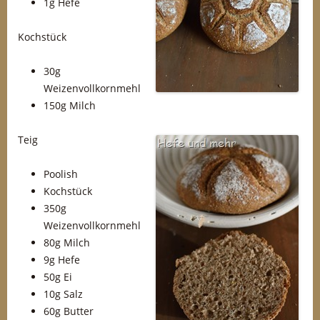
1g Hefe
Kochstück
30g
Weizenvollkornmehl
150g Milch
Teig
Poolish
Kochstück
350g
Weizenvollkornmehl
80g Milch
9g Hefe
50g Ei
10g Salz
60g Butter