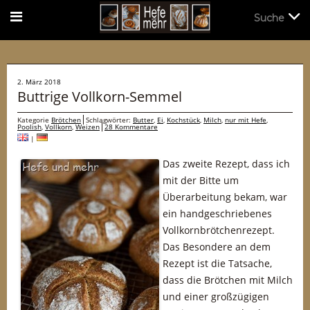
Suche
Suche
2. März 2018
Buttrige Vollkorn-Semmel
Kategorie
Brötchen
Schlagwörter:
Butter
,
Ei
,
Kochstück
,
Milch
,
nur mit Hefe
,
Poolish
,
Vollkorn
,
Weizen
28 Kommentare
|
Das zweite Rezept, dass ich
mit der Bitte um
Überarbeitung bekam, war
ein handgeschriebenes
Vollkornbrötchenrezept.
Das Besondere an dem
Rezept ist die Tatsache,
dass die Brötchen mit Milch
und einer großzügigen