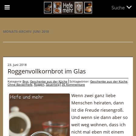
Suche
Suche
MONATS-ARCHIV:
JUNI 2018
23. Juni 2018
Roggenvollkornbrot im Glas
Kategorie
Brot
,
Geschenke aus der Küche
Schlagwörter:
Geschenke aus der Küche
,
Ohne Bäckerhefe
,
Roggen
,
Sauerteig
36 Kommentare
Wenn zwei ganz liebe
Menschen heiraten, dann
ist die Freude riesengroß.
Und wenn sie dann aber so
weit weg wohnen, dass ich
nicht mal eben mit einem