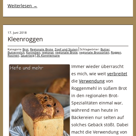
Weiterlesen
→
17. Juni 2018
Kleenroggen
Kategorie
Brot
,
Regionale Brote
,
Zopf und Stuten
Schlagwörter:
Butter
,
Buttermilch
,
Korinthen
,
regional
,
regionale Brote
,
regionale Brotsorten
,
Roggen
,
Rosinen
,
Sauerteig
36 Kommentare
Immer wieder überrascht
es mich, wie weit
verbreitet
die
Verwendung
von
Roggenmehl in süßem Brot
in den regionalen Brot-
Spezialitäten einmal war,
während man heute in
Bäckereien nur selten auf
solches Gebäck stößt. Dabei
macht die Verwendung von