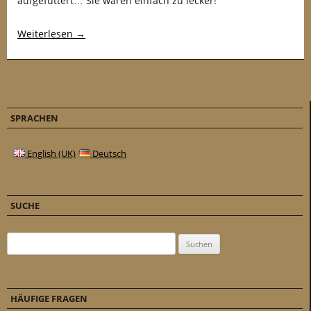
aufgefuttert… Sie waren einfach zu lecker!
Weiterlesen
→
SPRACHEN
English (UK)
Deutsch
SUCHE
Suchen nach:
HÄUFIGE FRAGEN