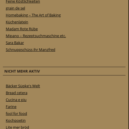
Feine Köstlichkeiten
grain de sel
Homebaking – The Art of Baking
Küchenlatein
Madam Rote Rübe
Mipano – Rezeptsuchmaschine etc.
Sara Bakar
Schnuppschüss ihr Manzfred
NICHT MEHR AKTIV
Bäcker Süpke's Welt
Bread cetera
Cucina e piu
Farine
fool for food
Kochpoetin
Lite mer bröd