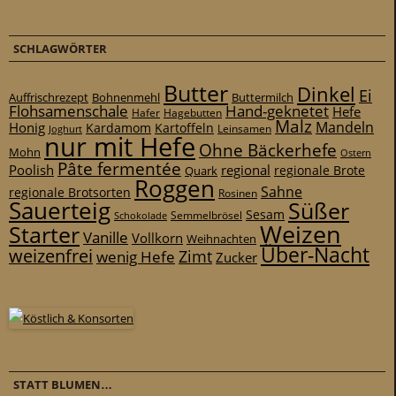
SCHLAGWÖRTER
Butter
Dinkel
Ei
Auffrischrezept
Bohnenmehl
Buttermilch
Flohsamenschale
Hand-geknetet
Hefe
Hafer
Hagebutten
Malz
Mandeln
Honig
Kardamom
Kartoffeln
Leinsamen
Joghurt
nur mit Hefe
Ohne Bäckerhefe
Mohn
Ostern
Pâte fermentée
Poolish
regional
Quark
regionale Brote
Roggen
Sahne
regionale Brotsorten
Rosinen
Sauerteig
Süßer
Sesam
Schokolade
Semmelbrösel
Weizen
Starter
Vanille
Vollkorn
Weihnachten
Über-Nacht
weizenfrei
Zimt
wenig Hefe
Zucker
STATT BLUMEN…