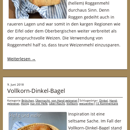
(hellem) Roggenmehl
durchaus Sinn. Denn
Roggen gedeiht auch in
raueren Lagen und war somit in den kargen Regionen wie
der Eifel oder dem Oberbergischen weiter verbreitet als
der anspruchsvolle Weizen. Die Verwendung von
Roggenmehl half so, dass teure Weizenmehl einzusparen.
Weiterlesen
→
9. Juni 2018
Vollkorn-Dinkel-Bagel
Kategorie
Brötchen
,
Übernacht
,
von Hand geknetet
Schlagwörter:
Dinkel
,
Hand-
geknetet
,
Honig
,
nur mit Hefe
,
Über-Nacht
,
Vollkorn
,
weizenfrei
15 Kommentare
Inspiration ist eine
seltsame Sache. Im Fall der
Vollkorn-Dinkel-Bagel stand