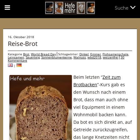
Suche
Suche
16. Oktober 2018
Reise-Brot
Kategorie
Brot
,
World Bread Day
Schlagwörter:
Dinkel
,
Emmer
,
Flohsamenschale
,
Leinsamen
,
Sauerteig
,
Sonnenblumenkerne
,
Walnuss
,
wbd2018
,
weizenfrei
30
Kommentare
|
Beim letzten “
Zeit zum
Brotbacken
”-Kurs gab es
den Wunsch nach einem
Brot, dass man auch ohne
viel Equipment in einem
Wohnmobil backen kann.
Da bot es sich direkt an, auf
Getreide zurückzugreifen,
das lange Knetzeiten nicht