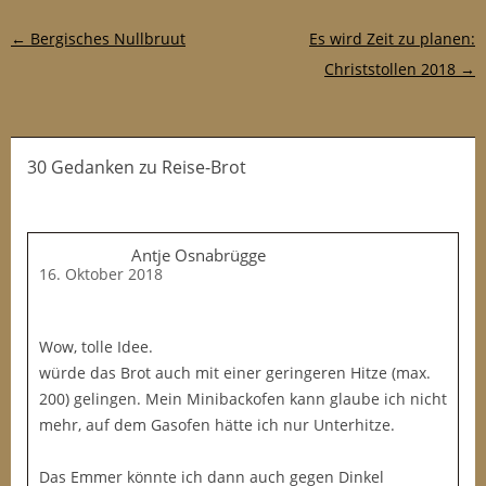
Post-Navigation
←
Bergisches Nullbruut
Es wird Zeit zu planen:
Christstollen 2018
→
30 Gedanken
zu
Reise-Brot
Antje Osnabrügge
16. Oktober 2018
Wow, tolle Idee.
würde das Brot auch mit einer geringeren Hitze (max.
200) gelingen. Mein Minibackofen kann glaube ich nicht
mehr, auf dem Gasofen hätte ich nur Unterhitze.
Das Emmer könnte ich dann auch gegen Dinkel