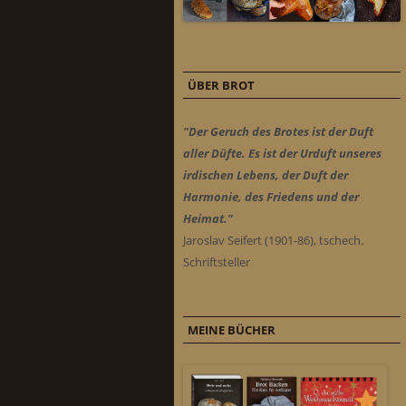
ÜBER BROT
"Der Geruch des Brotes ist der Duft
aller Düfte. Es ist der Urduft unseres
irdischen Lebens, der Duft der
Harmonie, des Friedens und der
Heimat."
Jaroslav Seifert (1901-86), tschech.
Schriftsteller
MEINE BÜCHER