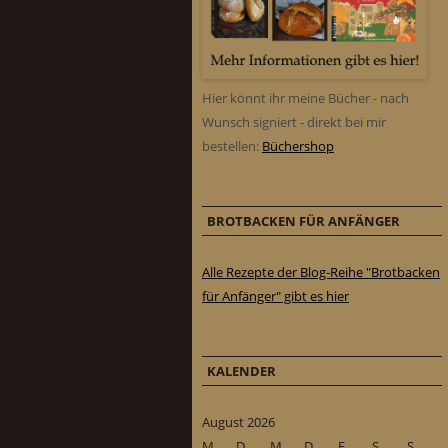
Hier könnt ihr meine Bücher - nach
Wunsch signiert - direkt bei mir
bestellen:
Büchershop
BROTBACKEN FÜR ANFÄNGER
Alle Rezepte der Blog-Reihe "Brotbacken
für Anfänger" gibt es hier
KALENDER
August 2026
M
D
M
D
F
S
S