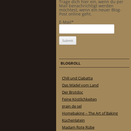
Trage dich hier ein, wenn du per
Mail benachrichtigt werden
möchtest, wenn ein neuer Blog-
Post online geht.
E-Mail*
BLOGROLL
Chili und Ciabatta
Das Mädel vom Land
Der Brotdoc
Feine Köstlichkeiten
grain de sel
Homebaking – The Art of Baking
Küchenlatein
Madam Rote Rübe