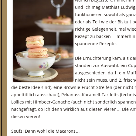
und ich mag Matthias Ludwigs
funktionieren sowohl als gan
oder als Teil wie der Biskuit 
richtige Gelegenheit, mal wi
Rezept zu backen – immerhin
spannende Rezepte.
Die Ernüchterung kam, als d
standen zur Auswahl: ein Cup
ausgeschieden, da 1. ein Muff
nicht sein muss, und 2. frisc
die beste Idee sind), eine Brownie-Frucht-Streifen (der nicht
appettitllich ausschaut), Pekanuss-Karamell-Tartletts (techn
Lollies mit Himbeer-Ganache (auch nicht sonderlich spannend
nachgefragt, ob ich denn wirklich aus diesen vieren… Die An
diesen vieren!
Seufz! Dann wohl die Macarons…