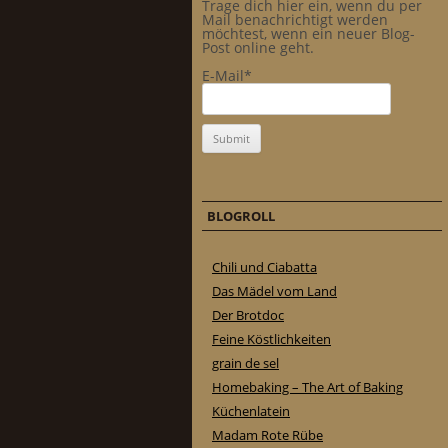
Trage dich hier ein, wenn du per
Mail benachrichtigt werden
möchtest, wenn ein neuer Blog-
Post online geht.
E-Mail*
BLOGROLL
Chili und Ciabatta
Das Mädel vom Land
Der Brotdoc
Feine Köstlichkeiten
grain de sel
Homebaking – The Art of Baking
Küchenlatein
Madam Rote Rübe