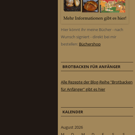
Hier könnt ihr meine Bücher - nach
Wunsch signiert - direkt bei mir
bestellen:
Büchershop
BROTBACKEN FÜR ANFÄNGER
Alle Rezepte der Blog-Reihe "Brotbacken
für Anfänger" gibt es hier
KALENDER
August 2026
M
D
M
D
F
S
S