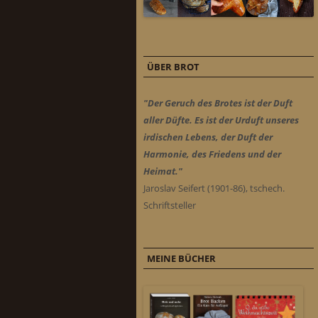
ÜBER BROT
"Der Geruch des Brotes ist der Duft
aller Düfte. Es ist der Urduft unseres
irdischen Lebens, der Duft der
Harmonie, des Friedens und der
Heimat."
Jaroslav Seifert (1901-86), tschech.
Schriftsteller
MEINE BÜCHER