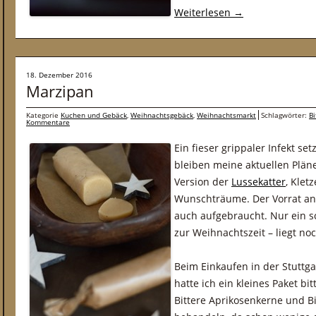
Weiterlesen
→
18. Dezember 2016
Marzipan
Kategorie
Kuchen und Gebäck
,
Weihnachtsgebäck
,
Weihnachtsmarkt
Schlagwörter:
B
Kommentare
Ein fieser grippaler Infekt se
bleiben meine aktuellen Plän
Version der
Lussekatter
, Klet
Wunschträume. Der Vorrat an 
auch aufgebraucht. Nur ein 
zur Weihnachtszeit – liegt noc
Beim Einkaufen in der Stuttg
hatte ich ein kleines Paket b
Bittere Aprikosenkerne und B