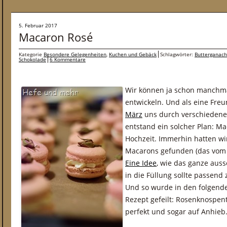
5. Februar 2017
Macaron Rosé
Kategorie
Besondere Gelegenheiten
,
Kuchen und Gebäck
Schlagwörter:
Butterganac
Schokolade
6 Kommentare
Wir können ja schon manchma
entwickeln. Und als eine Fre
März
uns durch verschieden
entstand ein solcher Plan: Ma
Hochzeit. Immerhin hatten wi
Macarons gefunden (das vom 
Eine Idee
, wie das ganze auss
in die Füllung sollte passen
Und so wurde in den folgen
Rezept gefeilt: Rosenknospen
perfekt und sogar auf Anhieb