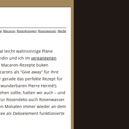
he
,
Macaron
,
Rosenknospen
,
Rosenwasser
,
Weiße
l leicht wahnsinnige Pläne
undin und ich im
vergangenen
e Macaron-Rezepte buken
carons als “Give away” für ihre
r gerade das perfekte Rezept für
wunderbaren Pierre Hermé!).
ehen sollte, hatten wir auch – und
d zur Rosendeko auch Rosenwasser.
den Monaten immer wieder an dem
tee als Dekoelement funktionierte
.