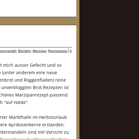
ittermandel
,
Mandeln
,
Marzipan
,
Rosenwasser
4
tzt mich ausser Gefecht und so
e (unter anderem eine neue
zenbrot und Roggenfladen) reine
unverbloggten Brot-Rezepten ist
schönes Marzipanrezept-passend
h “auf Halde”.
arter Markthalle im Herbsturlaub
ittere Aprikosenkerne erstanden.
ittermandeln sind mit Vorsicht zu