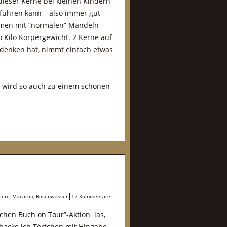
ieser Kerne bei kleinen Kindern
 führen kann – also immer gut
men mit “normalen” Mandeln
o Kilo Körpergewicht. 2 Kerne auf
denken hat, nimmt einfach etwas
d wird so auch zu einem schönen
eere
,
Macaron
,
Rosenwasser
12 Kommentare
tchen Buch on Tour
”-Aktion las,
 backe ich Törtchen mit Hingabe