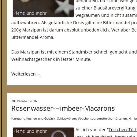
behandeln, da schon wenige d
zu einer Blausäurevergiftung
wegräumen und nicht zusam
aufbewahren. Als gefährliche Dosis gilt eine Bittermandel pr
200g Marzipan ist darum absolut unbedenklich. Wer aber Be
Bittermandel-Aroma.
Das Marzipan ist mit einem Standmixer schnell gemacht un
Weihnachtsgeschenk in letzter Minute.
Weiterlesen
→
20. Oktober 2016
Rosenwasser-Himbeer-Macarons
Kategorie
Kuchen und Gebäck
Schlagwörter:
#buchontourvontörtchentörtchen
,
Himb
Als ich von der “
Törtchen-Tör
war ich begeistert. Immerhin