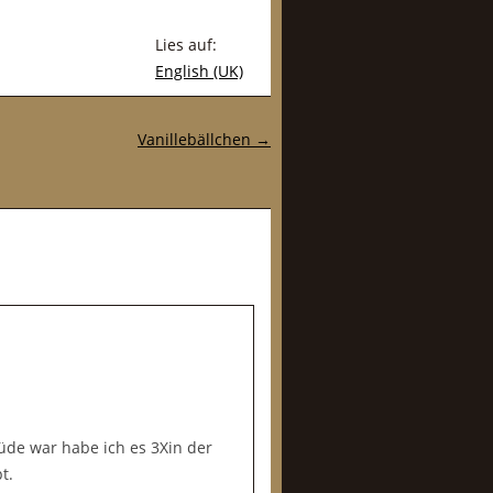
Lies auf:
English (UK)
Vanillebällchen
→
üde war habe ich es 3Xin der
t.