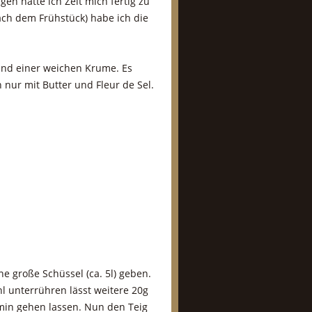
en hatte ich Zeit mich fertig zu
ch dem Frühstück) habe ich die
 und einer weichen Krume. Es
 nur mit Butter und Fleur de Sel.
e große Schüssel (ca. 5l) geben.
ehl unterrühren lässt weitere 20g
in gehen lassen. Nun den Teig