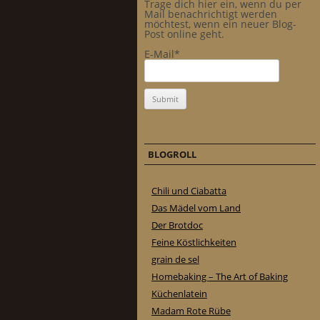
Trage dich hier ein, wenn du per
Mail benachrichtigt werden
möchtest, wenn ein neuer Blog-
Post online geht.
E-Mail*
BLOGROLL
Chili und Ciabatta
Das Mädel vom Land
Der Brotdoc
Feine Köstlichkeiten
grain de sel
Homebaking – The Art of Baking
Küchenlatein
Madam Rote Rübe