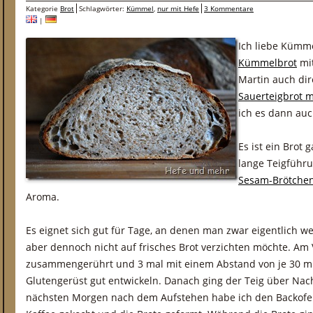
Kategorie
Brot
Schlagwörter:
Kümmel
,
nur mit Hefe
3 Kommentare
|
Ich liebe Kümme
Kümmelbrot
mi
Martin auch di
Sauerteigbrot m
ich es dann auc
Es ist ein Brot 
lange Teigführu
Sesam-Brötche
Aroma.
Es eignet sich gut für Tage, an denen man zwar eigentlich we
aber dennoch nicht auf frisches Brot verzichten möchte. Am
zusammengerührt und 3 mal mit einem Abstand von je 30 min
Glutengerüst gut entwickeln. Danach ging der Teig über Na
nächsten Morgen nach dem Aufstehen habe ich den Backofen