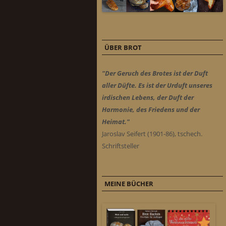
ÜBER BROT
"Der Geruch des Brotes ist der Duft
aller Düfte. Es ist der Urduft unseres
irdischen Lebens, der Duft der
Harmonie, des Friedens und der
Heimat."
Jaroslav Seifert (1901-86), tschech.
Schriftsteller
MEINE BÜCHER