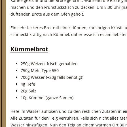
Kaffee gekocht und die Brote geformt. Während die Brote ging
machen und den Frühstückstisch zu decken. Um 8.30 Uhr (na
duftenden Brote aus dem Ofen geholt.
Ein sehr leckeres Brot mit einer dünnen, knusprigen Kruste
schmeckt kräftig nach Kümmel, daher esse ich es am liebsten
Kümmelbrot
250g Weizen, frisch gemahlen
750g Mehl Type 550
700g Wasser (+20g falls benötigt)
4g Hefe
20g Salz
10g Kümmel (ganze Samen)
Hefe im Wasser auflösen und zu den restlichen Zutaten in ein
Alle Zutaten für den Teig verrühren. Falls sich nicht alles M
Wasser hinzufügen. Nun den Teig an einem warmen Ort 30 m