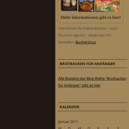
Hier könnt ihr meine Bücher - nach
Wunsch signiert - direkt bei mir
bestellen:
Büchershop
BROTBACKEN FÜR ANFÄNGER
Alle Rezepte der Blog-Reihe "Brotbacken
für Anfänger" gibt es hier
KALENDER
Januar 2011
M
D
M
D
F
S
S