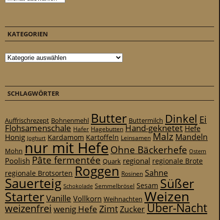
KATEGORIEN
Kategorien
SCHLAGWÖRTER
Butter
Dinkel
Ei
Auffrischrezept
Bohnenmehl
Buttermilch
Flohsamenschale
Hand-geknetet
Hefe
Hafer
Hagebutten
Malz
Mandeln
Honig
Kardamom
Kartoffeln
Leinsamen
Joghurt
nur mit Hefe
Ohne Bäckerhefe
Mohn
Ostern
Pâte fermentée
Poolish
regional
Quark
regionale Brote
Roggen
Sahne
regionale Brotsorten
Rosinen
Sauerteig
Süßer
Sesam
Schokolade
Semmelbrösel
Weizen
Starter
Vanille
Vollkorn
Weihnachten
Über-Nacht
weizenfrei
Zimt
wenig Hefe
Zucker