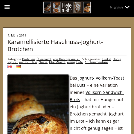
Suche
Suche
4. März 2011
Karamellisierte Haselnuss-Joghurt-
Brötchen
Kategorie
Brötchen
,
Übernacht
,
von Hand geknetet
Schlagwörter:
Dinkel
,
Honig
,
Joghurt
,
nur mit Hefe
,
Nüsse
,
Über-Nacht
,
wenig Hefe
10 Kommentare
|
Das
Joghurt- Vollkorn-Toast
bei
Lutz
– eine Variation
meines
Vollkorn-Sandwich-
Brots
– hat mir Hunger auf
ein Joghurtbrot oder –
Brötchen gemacht. Joghurt
im Brot – ich kann es gar
nicht oft genug sagen – ist