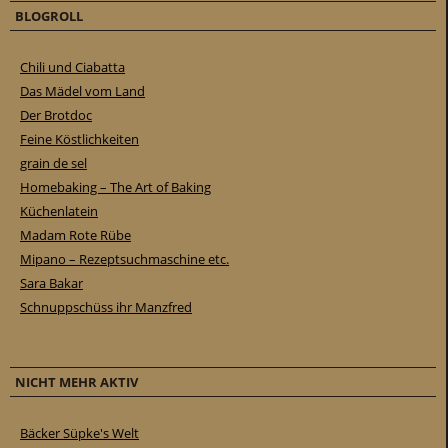
BLOGROLL
Chili und Ciabatta
Das Mädel vom Land
Der Brotdoc
Feine Köstlichkeiten
grain de sel
Homebaking – The Art of Baking
Küchenlatein
Madam Rote Rübe
Mipano – Rezeptsuchmaschine etc.
Sara Bakar
Schnuppschüss ihr Manzfred
NICHT MEHR AKTIV
Bäcker Süpke's Welt