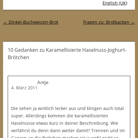
English (UK)
Post-Navigation
←
Dinkel-Buchweizen-Brot
Fragen zu: Brotbacken
→
10 Gedanken
zu
Karamellisierte Haselnuss-Joghurt-
Brötchen
Antje
4. März 2011
Die sehen ja wirklich lecker aus und klingen auch total
super. Allerdings kommen die karamellisierten
Haselnüsse etwas kurz in deiner Beschreibung. Wie
verfährst du denn dann weiter damit? Trennen und im
Ganzen an die Brötchen machen ist ja wohl nicht so