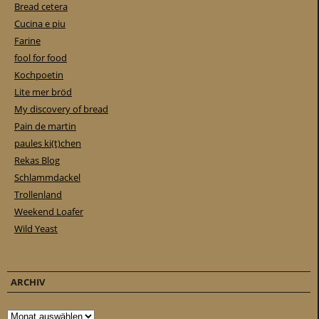
Bread cetera
Cucina e piu
Farine
fool for food
Kochpoetin
Lite mer bröd
My discovery of bread
Pain de martin
paules ki(t)chen
Rekas Blog
Schlammdackel
Trollenland
Weekend Loafer
Wild Yeast
ARCHIV
Archiv