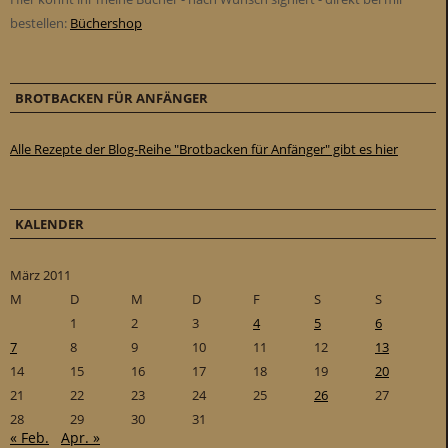
bestellen:
Büchershop
BROTBACKEN FÜR ANFÄNGER
Alle Rezepte der Blog-Reihe "Brotbacken für Anfänger" gibt es hier
KALENDER
März 2011
M
D
M
D
F
S
S
1
2
3
4
5
6
7
8
9
10
11
12
13
14
15
16
17
18
19
20
21
22
23
24
25
26
27
28
29
30
31
« Feb.
Apr. »