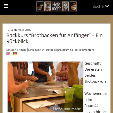
Suche
Suche
19. September 2016
Backkurs “Brotbacken für Anfänger” – Ein
Rückblick
Kategorie
Neues
Schlagwörter:
Brotbackkurs
,
Raum 44
10 Kommentare
|
Geschafft!
Die ersten
beiden
Brotbackkurs
-
Wochenende
n im
Raum44
liegen hinter