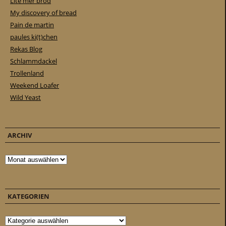
Lite mer bröd
My discovery of bread
Pain de martin
paules ki(t)chen
Rekas Blog
Schlammdackel
Trollenland
Weekend Loafer
Wild Yeast
ARCHIV
Archiv
KATEGORIEN
Kategorien