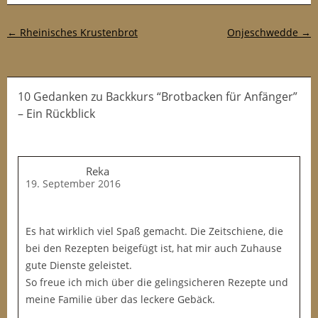
Post-Navigation
←
Rheinisches Krustenbrot
Onjeschwedde
→
10 Gedanken
zu
Backkurs “Brotbacken für Anfänger”
– Ein Rückblick
Reka
19. September 2016
Es hat wirklich viel Spaß gemacht. Die Zeitschiene, die
bei den Rezepten beigefügt ist, hat mir auch Zuhause
gute Dienste geleistet.
So freue ich mich über die gelingsicheren Rezepte und
meine Familie über das leckere Gebäck.