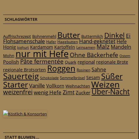
SCHLAGWÖRTER
Butter
Dinkel
Ei
Auffrischrezept
Bohnenmehl
Buttermilch
Flohsamenschale
Hand-geknetet
Hefe
Hafer
Hagebutten
Malz
Mandeln
Honig
Kardamom
Kartoffeln
Leinsamen
Joghurt
nur mit Hefe
Ohne Bäckerhefe
Mohn
Ostern
Pâte fermentée
Poolish
regional
Quark
regionale Brote
Roggen
Sahne
regionale Brotsorten
Rosinen
Sauerteig
Süßer
Sesam
Schokolade
Semmelbrösel
Weizen
Starter
Vanille
Vollkorn
Weihnachten
Über-Nacht
weizenfrei
Zimt
wenig Hefe
Zucker
STATT BLUMEN…