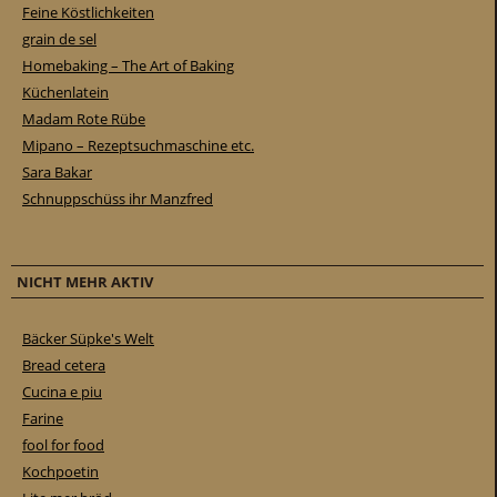
Feine Köstlichkeiten
grain de sel
Homebaking – The Art of Baking
Küchenlatein
Madam Rote Rübe
Mipano – Rezeptsuchmaschine etc.
Sara Bakar
Schnuppschüss ihr Manzfred
NICHT MEHR AKTIV
Bäcker Süpke's Welt
Bread cetera
Cucina e piu
Farine
fool for food
Kochpoetin