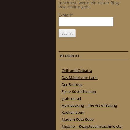
möchtest, wenn ein neuer Blog-
Post online geht.
E-Mail*
BLOGROLL
Chili und Ciabatta
Das Mädel vom Land
Der Brotdoc
Feine Köstlichkeiten
grain de sel
Homebaking – The Art of Baking
Küchenlatein
Madam Rote Rübe
Mipano – Rezeptsuchmaschine etc.