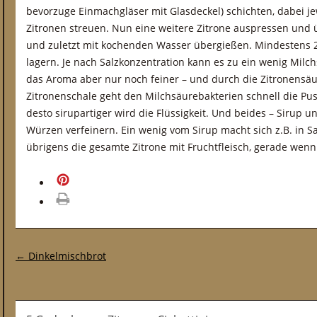
bevorzuge Einmachgläser mit Glasdeckel) schichten, dabei jew
Zitronen streuen. Nun eine weitere Zitrone auspressen und 
und zuletzt mit kochenden Wasser übergießen. Mindestens
lagern. Je nach Salzkonzentration kann es zu ein wenig Mi
das Aroma aber nur noch feiner – und durch die Zitronensäu
Zitronenschale geht den Milchsäurebakterien schnell die Pust
desto sirupartiger wird die Flüssigkeit. Und beides – Sirup u
Würzen verfeinern. Ein wenig vom Sirup macht sich z.B. in S
übrigens die gesamte Zitrone mit Fruchtfleisch, gerade wenn 
merken
drucken
Post-Navigation
←
Dinkelmischbrot