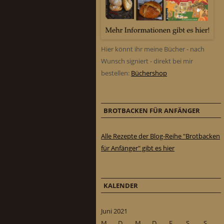
Hier könnt ihr meine Bücher - nach
Wunsch signiert - direkt bei mir
bestellen:
Büchershop
BROTBACKEN FÜR ANFÄNGER
Alle Rezepte der Blog-Reihe "Brotbacken
für Anfänger" gibt es hier
KALENDER
Juni 2021
M
D
M
D
F
S
S