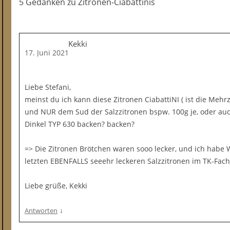
5 Gedanken
zu
Zitronen-Ciabattinis
Kekki
17. Juni 2021
Liebe Stefani,
meinst du ich kann diese Zitronen CiabattiNI ( ist die Meh
und NUR dem Sud der Salzzitronen bspw. 100g je, oder au
Dinkel TYP 630 backen? backen?
=> Die Zitronen Brötchen waren sooo lecker, und ich habe
letzten EBENFALLS seeehr leckeren Salzzitronen im TK-Fach
Liebe grüße, Kekki
↓
Antworten