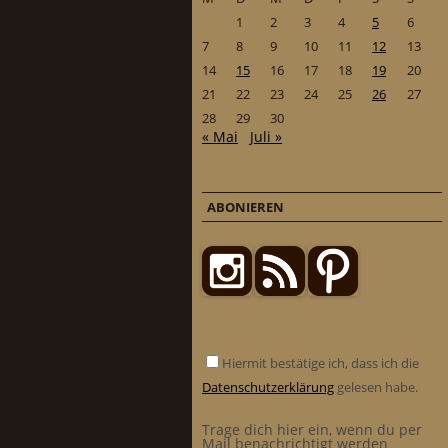
1
2
3
4
5
6
7
8
9
10
11
12
13
14
15
16
17
18
19
20
21
22
23
24
25
26
27
28
29
30
« Mai
Juli »
ABONIEREN
Hiermit bestätige ich, dass ich die
Datenschutzerklärung
gelesen habe.
Trage dich hier ein, wenn du per
Mail benachrichtigt werden