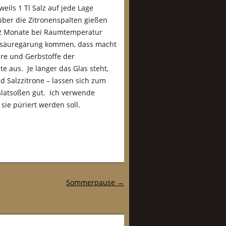
eils 1 Tl Salz auf jede Lage
über die Zitronenspalten gießen
 2 Monate bei Raumtemperatur
lchsäuregärung kommen, dass macht
re und Gerbstoffe der
e aus. Je länger das Glas steht,
nd Salzzitrone – lassen sich zum
alatsoßen gut. Ich verwende
sie püriert werden soll.
Sommerpause
→