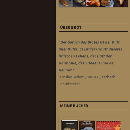
ÜBER BROT
"Der Geruch des Brotes ist der Duft
aller Düfte. Es ist der Urduft unseres
irdischen Lebens, der Duft der
Harmonie, des Friedens und der
Heimat."
Jaroslav Seifert (1901-86), tschech.
Schriftsteller
MEINE BÜCHER