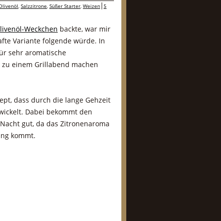
Olivenöl
,
Salzzitrone
,
Süßer Starter
,
Weizen
5
Olivenöl-Weckchen
backte, war mir
afte Variante folgende würde. In
für sehr aromatische
ll zu einem Grillabend machen
ept, dass durch die lange Gehzeit
wickelt. Dabei bekommt den
Nacht gut, da das Zitronenaroma
ung kommt.