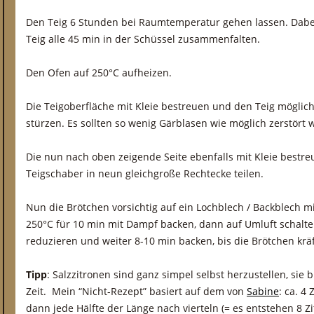
Den Teig 6 Stunden bei Raumtemperatur gehen lassen. Dabe
Teig alle 45 min in der Schüssel zusammenfalten.
Den Ofen auf 250°C aufheizen.
Die Teigoberfläche mit Kleie bestreuen und den Teig möglichs
stürzen. Es sollten so wenig Gärblasen wie möglich zerstört 
Die nun nach oben zeigende Seite ebenfalls mit Kleie bestr
Teigschaber in neun gleichgroße Rechtecke teilen.
Nun die Brötchen vorsichtig auf ein Lochblech / Backblech m
250°C für 10 min mit Dampf backen, dann auf Umluft schalte
reduzieren und weiter 8-10 min backen, bis die Brötchen krä
Tipp
: Salzzitronen sind ganz simpel selbst herzustellen, sie
Zeit. Mein “Nicht-Rezept” basiert auf dem von
Sabine
: ca. 4
dann jede Hälfte der Länge nach vierteln (= es entstehen 8 Zi