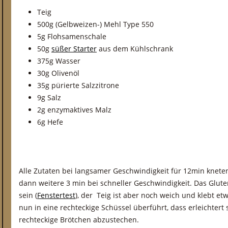
Teig
500g (Gelbweizen-) Mehl Type 550
5g Flohsamenschale
50g
süßer Starter
aus dem Kühlschrank
375g Wasser
30g Olivenöl
35g pürierte Salzzitrone
9g Salz
2g enzymaktives Malz
6g Hefe
Alle Zutaten bei langsamer Geschwindigkeit für 12min knete
dann weitere 3 min bei schneller Geschwindigkeit. Das Gluten-
sein (
Fenstertest
), der Teig ist aber noch weich und klebt et
nun in eine rechteckige Schüssel überführt, dass erleichtert
rechteckige Brötchen abzustechen.