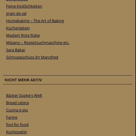
Feine Köstlichkeiten
grain de sel
Homebaking – The Art of Baking
Küchenlatein
Madam Rote Rübe
Mipano – Rezeptsuchmaschine etc.
Sara Bakar
Schnuppschüss ihr Manzfred
NICHT MEHR AKTIV
Bäcker Süpke's Welt
Bread cetera
Cucina e piu
Farine
fool for food
Kochpoetin