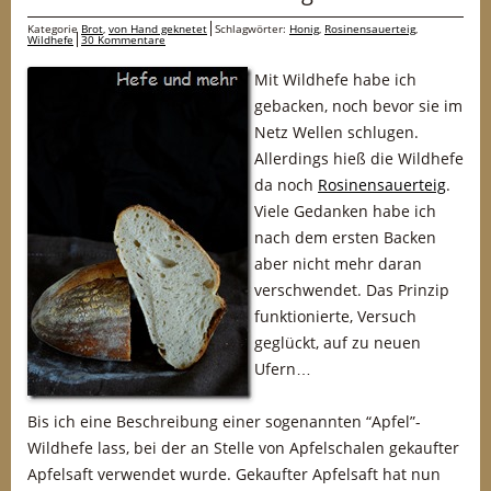
Kategorie
Brot
,
von Hand geknetet
Schlagwörter:
Honig
,
Rosinensauerteig
,
Wildhefe
30 Kommentare
Mit Wildhefe habe ich
gebacken, noch bevor sie im
Netz Wellen schlugen.
Allerdings hieß die Wildhefe
da noch
Rosinensauerteig
.
Viele Gedanken habe ich
nach dem ersten Backen
aber nicht mehr daran
verschwendet. Das Prinzip
funktionierte, Versuch
geglückt, auf zu neuen
Ufern…
Bis ich eine Beschreibung einer sogenannten “Apfel”-
Wildhefe lass, bei der an Stelle von Apfelschalen gekaufter
Apfelsaft verwendet wurde. Gekaufter Apfelsaft hat nun