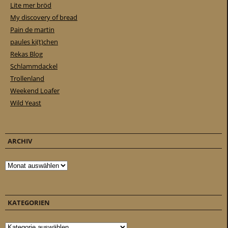
Lite mer bröd
My discovery of bread
Pain de martin
paules ki(t)chen
Rekas Blog
Schlammdackel
Trollenland
Weekend Loafer
Wild Yeast
ARCHIV
Archiv
KATEGORIEN
Kategorien