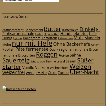
SCHLAGWÖRTER
Butter
Dinkel
Ei
Auffrischrezept
Bohnenmehl
Buttermilch
Flohsamenschale
Hand-geknetet
Hefe
Hafer
Hagebutten
Malz
Mandeln
Honig
Kardamom
Kartoffeln
Leinsamen
Joghurt
nur mit Hefe
Ohne Bäckerhefe
Mohn
Ostern
Pâte fermentée
Poolish
regional
Quark
regionale Brote
Roggen
Sahne
regionale Brotsorten
Rosinen
Sauerteig
Süßer
Sesam
Schokolade
Semmelbrösel
Weizen
Starter
Vanille
Vollkorn
Weihnachten
Über-Nacht
weizenfrei
Zimt
wenig Hefe
Zucker