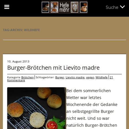
Suche
Suche
TAG-ARCHIV:
WILDHEFE
10. August 2013
Burger-Brötchen mit Lievito madre
Kategorie
Brötchen
Schlagwörter:
Burger
,
Lievito madre
,
vegan
,
Wildhefe
21
Kommentare
Bei dem sommerlichen
Wetter war letztes
Wochenende der Gedanke
an selbstgegrillte Burger
nicht weit. Und so war
natürlich Burger-Brötchen