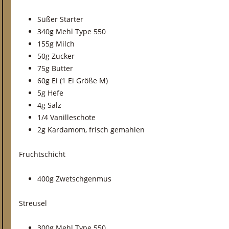
Süßer Starter
340g Mehl Type 550
155g Milch
50g Zucker
75g Butter
60g Ei (1 Ei Größe M)
5g Hefe
4g Salz
1/4 Vanilleschote
2g Kardamom, frisch gemahlen
Fruchtschicht
400g Zwetschgenmus
Streusel
300g Mehl Type 550