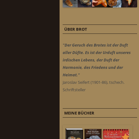
ÜBER BROT
"Der Geruch des Brotes ist der Duft
aller Düfte. Es ist der Urduft unseres
irdischen Lebens, der Duft der
Harmonie, des Friedens und der
Heimat."
Jaroslav Seifert (1901-86), tschech.
Schriftsteller
MEINE BÜCHER