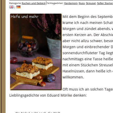
Kategorie
Kuchen und Gebäck
Schlagwörter:
Kardamom
,
Nuss
,
Streusel
,
Süßer Starter
|
Mit dem Beginn des Septembe
krame ich nach meinen Schals
Morgen und zündet abends, w
ersten Kerzen an. Der Abschi
aber nicht allzu schwer, be
Morgen und einbrechender Du
sonnendurchfluteter Tag lie
nachmittags eine Tasse heiß
mit einem Stückchen Streus
Haselnüssen, dann heiße ich 
willkommen.
Oft muss ich an solchen Tag
Lieblingsgedichte von Eduard Mörike denken: