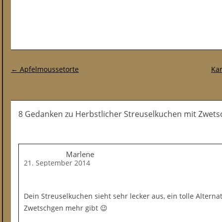
Post-Navigation
←
Apfelmoussetorte
Kar
8 Gedanken
zu
Herbstlicher Streuselkuchen mit Zwe
Marlene
21. September 2014
Dein Streuselkuchen sieht sehr lecker aus, ein tolle Alterna
Zwetschgen mehr gibt 😉