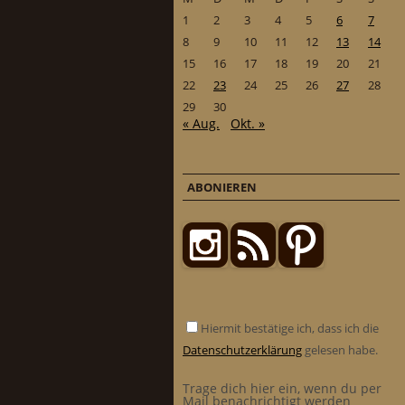
1
2
3
4
5
6
7
8
9
10
11
12
13
14
15
16
17
18
19
20
21
22
23
24
25
26
27
28
29
30
« Aug.
Okt. »
ABONIEREN
Hiermit bestätige ich, dass ich die
Datenschutzerklärung
gelesen habe.
Trage dich hier ein, wenn du per
Mail benachrichtigt werden