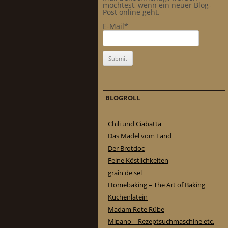
möchtest, wenn ein neuer Blog-
Post online geht.
E-Mail*
BLOGROLL
Chili und Ciabatta
Das Mädel vom Land
Der Brotdoc
Feine Köstlichkeiten
grain de sel
Homebaking – The Art of Baking
Küchenlatein
Madam Rote Rübe
Mipano – Rezeptsuchmaschine etc.