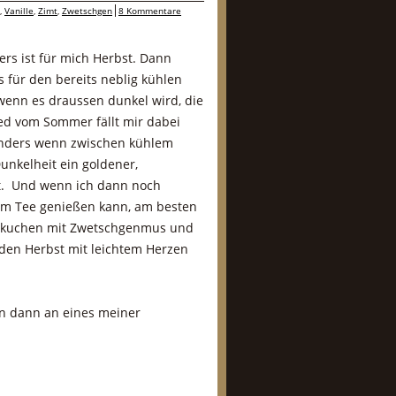
,
Vanille
,
Zimt
,
Zwetschgen
8 Kommentare
rs ist für mich Herbst. Dann
 für den bereits neblig kühlen
enn es draussen dunkel wird, die
ed vom Sommer fällt mir dabei
sonders wenn zwischen kühlem
nkelheit ein goldener,
gt. Und wenn ich dann noch
em Tee genießen kann, am besten
elkuchen mit Zwetschgenmus und
den Herbst mit leichtem Herzen
en dann an eines meiner