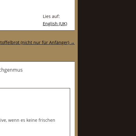
Lies auf:
English (UK)
toffelbrot (nicht nur für Anfänger)
→
tschgenmus
tive, wenn es keine frischen