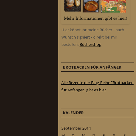
Hier könnt ihr meine Bücher - nach
Wunsch signiert - direkt bei mir
bestellen:
Büchershop
BROTBACKEN FÜR ANFÄNGER
Alle Rezepte der Blog-Reihe "Brotbacken
für Anfänger" gibt es hier
KALENDER
September 2014
M
D
M
D
F
S
S