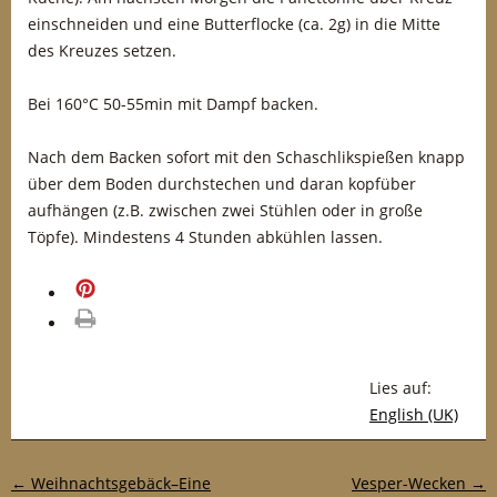
einschneiden und eine Butterflocke (ca. 2g) in die Mitte
des Kreuzes setzen.
Bei 160°C 50-55min mit Dampf backen.
Nach dem Backen sofort mit den Schaschlikspießen knapp
über dem Boden durchstechen und daran kopfüber
aufhängen (z.B. zwischen zwei Stühlen oder in große
Töpfe). Mindestens 4 Stunden abkühlen lassen.
merken
drucken
Lies auf:
English (UK)
Post-Navigation
←
Weihnachtsgebäck–Eine
Vesper-Wecken
→