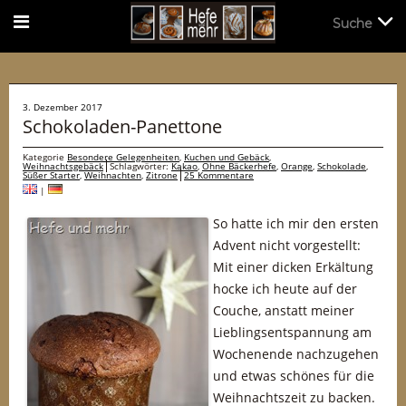
Suche
Suche
3. Dezember 2017
Schokoladen-Panettone
Kategorie
Besondere Gelegenheiten
,
Kuchen und Gebäck
,
Weihnachtsgebäck
Schlagwörter:
Kakao
,
Ohne Bäckerhefe
,
Orange
,
Schokolade
,
Süßer Starter
,
Weihnachten
,
Zitrone
25 Kommentare
|
So hatte ich mir den ersten
Advent nicht vorgestellt:
Mit einer dicken Erkältung
hocke ich heute auf der
Couche, anstatt meiner
Lieblingsentspannung am
Wochenende nachzugehen
und etwas schönes für die
Weihnachtszeit zu backen.