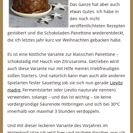
Das Ganze hat aber auch
etwas Gutes: Ich habe in
den noch nicht
veröffentlichteten Rezepten
gestöbert und die Schokoladen-Panettone wiederentdeckt,
die ich letztes Jahr kurz vor Weihnachten gebacken habe.
Es ist eine köstliche Variante zur klassichen Panettone –
schokoladig mit Hauch von Zitrusaroma. Getrieben wird
auch diese Variante nur mit Hilfe meines triebfreudigen
süßen Starters. Und natürlich kann man auch alle anderen
Spielarten fester Sauerteig (ob sie sich nun gerade
Lievito
madre
, Fermentstarter oder Lievito nauturale nennen)
verwenden, solange – und das ist wichtig – sie keine
vordergründige Säurenote mitbringen und sich bei 30°C
innerhalb von maximal 3 Stunden verdoppeln.
Und mit dieser leckeren Variante des Vorjahres im
Hinterkopf sitze ich jetzt hier und grübele darüber, was ich