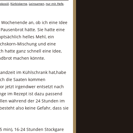
okosöl
,
Kürbiskerne
,
Leinsamen
,
nur mit Hefe
,
n Wochenende an, ob ich eine Idee
 Pausenbrot hätte. Sie hatte eine
ptsächlich helles Mehl, ein
echskorn-Mischung und eine
ch hatte ganz schnell eine Idee,
ndbrot machen könnte.
Standzeit im Kühlschrank hat,habe
 Auch die Saaten kommen
or jetzt irgendwer entsetzt nach
nge im Rezept ist dazu passend
llen während der 24 Stunden im
esteht also keine Gefahr, dass sie
 15 min), 16-24 Stunden Stockgare