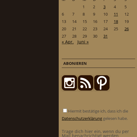
1
2
3
4
5
6
7
8
9
10
11
12
13
14
15
16
17
18
19
20
21
22
23
24
25
26
27
28
29
30
31
« Apr.
Juni »
ABONIEREN
Hiermit bestätige ich, dass ich die
Datenschutzerklärung
gelesen habe.
Trage dich hier ein, wenn du per
Mail benachrichtigt werden