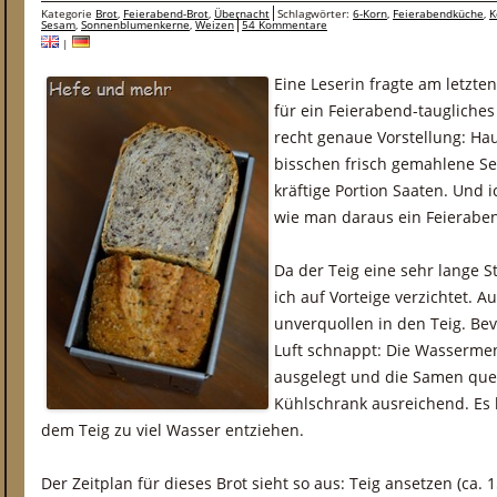
Kategorie
Brot
,
Feierabend-Brot
,
Übernacht
Schlagwörter:
6-Korn
,
Feierabendküche
,
K
Sesam
,
Sonnenblumenkerne
,
Weizen
54 Kommentare
|
Eine Leserin fragte am letzte
für ein Feierabend-taugliches
recht genaue Vorstellung: Hau
bisschen frisch gemahlene S
kräftige Portion Saaten. Und i
wie man daraus ein Feierabe
Da der Teig eine sehr lange 
ich auf Vorteige verzichtet.
unverquollen in den Teig. Bev
Luft schnappt: Die Wasserme
ausgelegt und die Samen que
Kühlschrank ausreichend. Es b
dem Teig zu viel Wasser entziehen.
Der Zeitplan für dieses Brot sieht so aus: Teig ansetzen (ca.