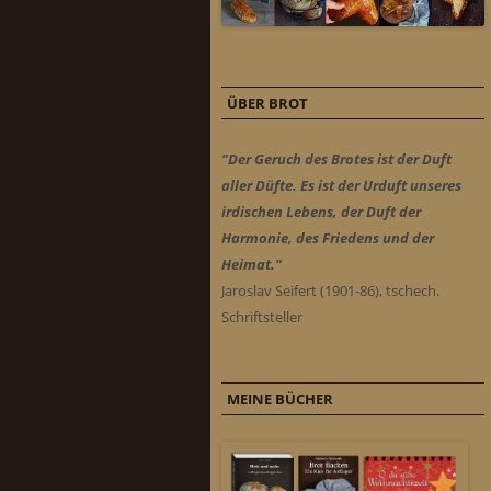
ÜBER BROT
"Der Geruch des Brotes ist der Duft
aller Düfte. Es ist der Urduft unseres
irdischen Lebens, der Duft der
Harmonie, des Friedens und der
Heimat."
Jaroslav Seifert (1901-86), tschech.
Schriftsteller
MEINE BÜCHER