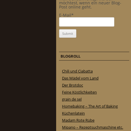
möchtest, wenn ein neuer Blog-
Post online geht.
E-Mail*
BLOGROLL
Chili und Ciabatta
Das Mädel vom Land
Der Brotdoc
Feine Köstlichkeiten
grain de sel
Homebaking – The Art of Baking
Küchenlatein
Madam Rote Rübe
Mipano – Rezeptsuchmaschine etc.