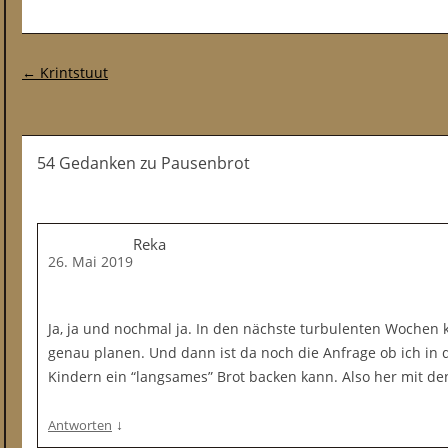
Post-Navigation
←
Krintstuut
54 Gedanken
zu
Pausenbrot
Reka
26. Mai 2019
Ja, ja und nochmal ja. In den nächste turbulenten Wochen k
genau planen. Und dann ist da noch die Anfrage ob ich in
Kindern ein “langsames” Brot backen kann. Also her mit de
↓
Antworten