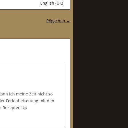
English (UK)
Röggchen
→
ann ich meine Zeit nicht so
 der Ferienbetreuung mit den
n Rezepten! 🙂