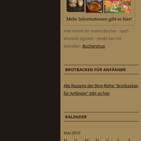
Hier könnt ihr meine Bücher - nach
Wunsch signiert - direkt bei mir
bestellen:
Büchershop
BROTBACKEN FÜR ANFÄNGER
Alle Rezepte der Blog-Reihe "Brotbacken
für Anfänger" gibt es hier
KALENDER
Mai 2019
M
D
M
D
F
S
S