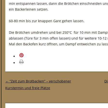
min entspannen lassen, dann die Brötchen einschneiden und
ein Bäckerleinen setzen.
60-80 min bis zur knappen Gare gehen lassen.
Die Brötchen umdrehen und bei 250°C für 10 min mit Damp
ablassen (Türe für 3 min offen lassen) und für weitere 10-12
Mal den Backofen kurz öffnen, um Dampf entweichen zu lass
merken
drucken
Post-Navigation
←
“Zeit zum Brotbacken” – verschobener
Di
Kurstermin und freie Plätze