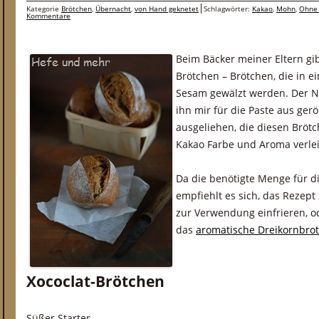
Kategorie
Brötchen
,
Übernacht
,
von Hand geknetet
Schlagwörter:
Kakao
,
Mohn
,
Ohne 
Kommentare
Beim Bäcker meiner Eltern gib
Brötchen – Brötchen, die in 
Sesam gewälzt werden. Der Na
ihn mir für die Paste aus ge
ausgeliehen, die diesen Brö
Kakao Farbe und Aroma verlei
Da die benötigte Menge für die
empfiehlt es sich, das Rezept
zur Verwendung einfrieren, o
das
aromatische Dreikornbrot
Xococlat-Brötchen
Süßer Starter