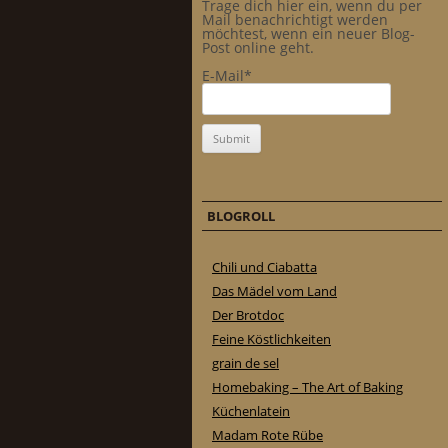
Trage dich hier ein, wenn du per
Mail benachrichtigt werden
möchtest, wenn ein neuer Blog-
Post online geht.
E-Mail*
BLOGROLL
Chili und Ciabatta
Das Mädel vom Land
Der Brotdoc
Feine Köstlichkeiten
grain de sel
Homebaking – The Art of Baking
Küchenlatein
Madam Rote Rübe