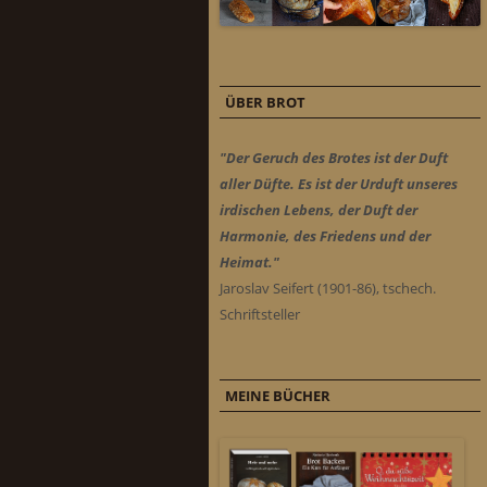
ÜBER BROT
"Der Geruch des Brotes ist der Duft
aller Düfte. Es ist der Urduft unseres
irdischen Lebens, der Duft der
Harmonie, des Friedens und der
Heimat."
Jaroslav Seifert (1901-86), tschech.
Schriftsteller
MEINE BÜCHER