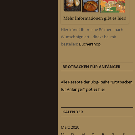
Hier könnt ihr meine Bücher - nach
Wunsch signiert - direkt bei mir
bestellen:
Büchershop
BROTBACKEN FÜR ANFÄNGER
Alle Rezepte der Blog-Reihe "Brotbacken
für Anfänger" gibt es hier
KALENDER
März 2020
M
D
M
D
F
S
S