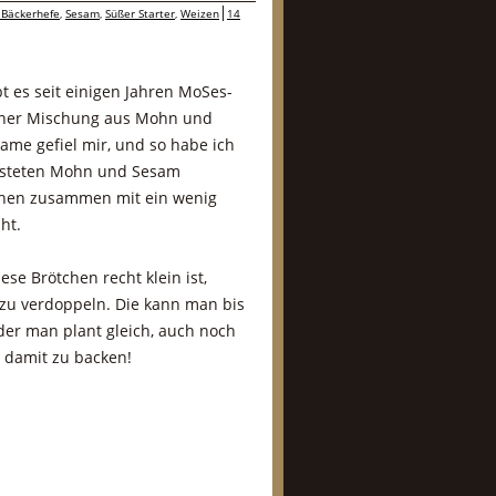
Bäckerhefe
,
Sesam
,
Süßer Starter
,
Weizen
14
t es seit einigen Jahren MoSes-
einer Mischung aus Mohn und
me gefiel mir, und so habe ich
rösteten Mohn und Sesam
tchen zusammen mit ein wenig
ht.
se Brötchen recht klein ist,
 zu verdoppeln. Die kann man bis
der man plant gleich, auch noch
damit zu backen!