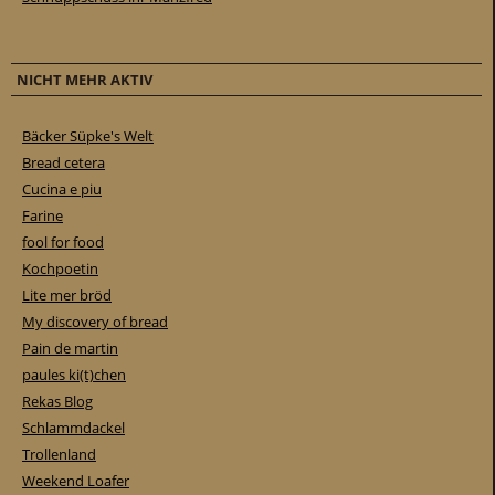
NICHT MEHR AKTIV
Bäcker Süpke's Welt
Bread cetera
Cucina e piu
Farine
fool for food
Kochpoetin
Lite mer bröd
My discovery of bread
Pain de martin
paules ki(t)chen
Rekas Blog
Schlammdackel
Trollenland
Weekend Loafer