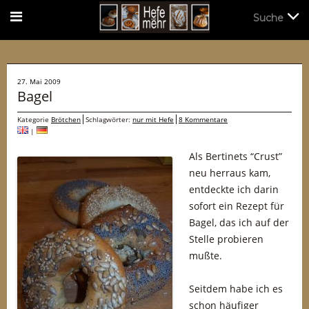
Suche
Suche
27. Mai 2009
Bagel
Kategorie
Brötchen
Schlagwörter:
nur mit Hefe
8 Kommentare
|
Als Bertinets “Crust”
neu herraus kam,
entdeckte ich darin
sofort ein Rezept für
Bagel, das ich auf der
Stelle probieren
mußte.
Seitdem habe ich es
schon häufiger