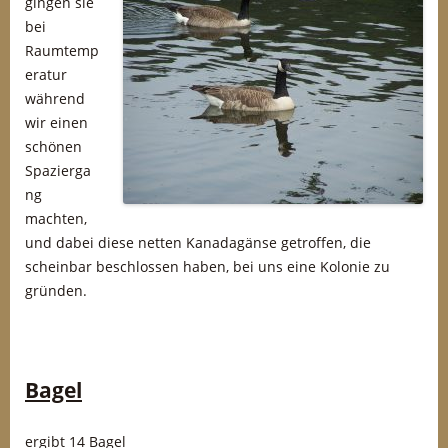
gingen sie
bei
Raumtemp
eratur
während
wir einen
schönen
Spazierga
ng
machten,
und dabei diese netten Kanadagänse getroffen, die
scheinbar beschlossen haben, bei uns eine Kolonie zu
gründen.
Bagel
ergibt 14 Bagel