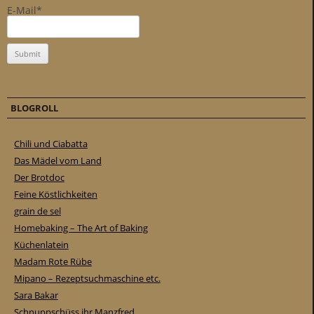
E-Mail*
BLOGROLL
Chili und Ciabatta
Das Mädel vom Land
Der Brotdoc
Feine Köstlichkeiten
grain de sel
Homebaking – The Art of Baking
Küchenlatein
Madam Rote Rübe
Mipano – Rezeptsuchmaschine etc.
Sara Bakar
Schnuppschüss ihr Manzfred