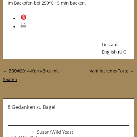
Im Backofen bei 250°C 15 min backen.
merken
drucken
Lies auf:
English (UK)
Post-Navigation
←
BBD#20: 4-Korn-Brot mit
Vanillecreme-Torte
→
Saaten
8 Gedanken
zu
Bagel
Susan/Wild Yeast