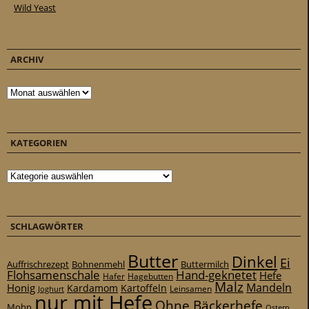
Wild Yeast
ARCHIV
Archiv
KATEGORIEN
Kategorien
SCHLAGWÖRTER
Butter
Dinkel
Ei
Auffrischrezept
Bohnenmehl
Buttermilch
Flohsamenschale
Hand-geknetet
Hefe
Hafer
Hagebutten
Malz
Mandeln
Honig
Kardamom
Kartoffeln
Leinsamen
Joghurt
nur mit Hefe
Ohne Bäckerhefe
Mohn
Ostern