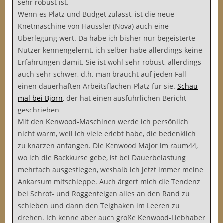
sehr robust ist.
Wenn es Platz und Budget zulässt, ist die neue
Knetmaschine von Häussler (Nova) auch eine
Überlegung wert. Da habe ich bisher nur begeisterte
Nutzer kennengelernt, ich selber habe allerdings keine
Erfahrungen damit. Sie ist wohl sehr robust, allerdings
auch sehr schwer, d.h. man braucht auf jeden Fall
einen dauerhaften Arbeitsflächen-Platz für sie.
Schau
mal bei Björn
, der hat einen ausführlichen Bericht
geschrieben.
Mit den Kenwood-Maschinen werde ich persönlich
nicht warm, weil ich viele erlebt habe, die bedenklich
zu knarzen anfangen. Die Kenwood Major im raum44,
wo ich die Backkurse gebe, ist bei Dauerbelastung
mehrfach ausgestiegen, weshalb ich jetzt immer meine
Ankarsum mitschleppe. Auch ärgert mich die Tendenz
bei Schrot- und Roggenteigen alles an den Rand zu
schieben und dann den Teighaken im Leeren zu
drehen. Ich kenne aber auch große Kenwood-Liebhaber