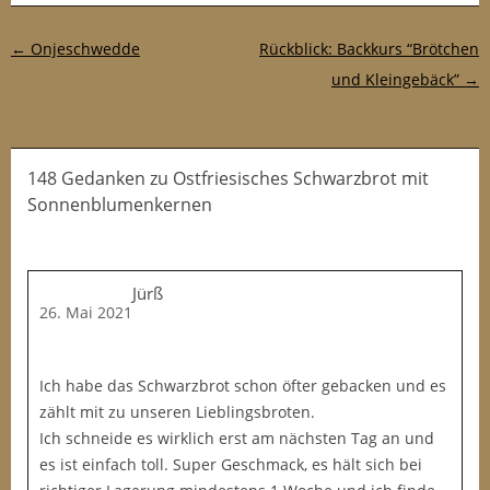
Post-Navigation
←
Onjeschwedde
Rückblick: Backkurs “Brötchen
und Kleingebäck”
→
148 Gedanken
zu
Ostfriesisches Schwarzbrot mit
Sonnenblumenkernen
Jürß
26. Mai 2021
Ich habe das Schwarzbrot schon öfter gebacken und es
zählt mit zu unseren Lieblingsbroten.
Ich schneide es wirklich erst am nächsten Tag an und
es ist einfach toll. Super Geschmack, es hält sich bei