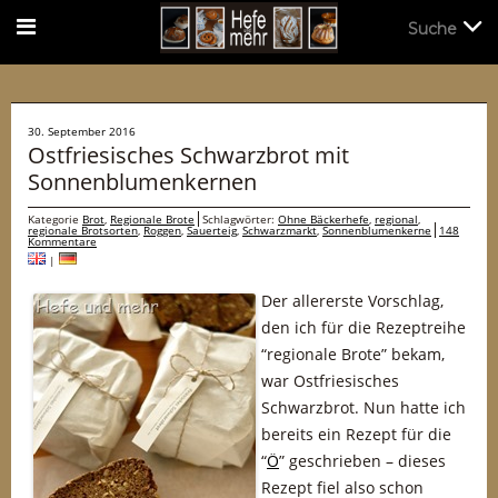
Suche
Suche
30. September 2016
Ostfriesisches Schwarzbrot mit
Sonnenblumenkernen
Kategorie
Brot
,
Regionale Brote
Schlagwörter:
Ohne Bäckerhefe
,
regional
,
regionale Brotsorten
,
Roggen
,
Sauerteig
,
Schwarzmarkt
,
Sonnenblumenkerne
148
Kommentare
|
Der allererste Vorschlag,
den ich für die Rezeptreihe
“regionale Brote” bekam,
war Ostfriesisches
Schwarzbrot. Nun hatte ich
bereits ein Rezept für die
“
Ö
” geschrieben – dieses
Rezept fiel also schon