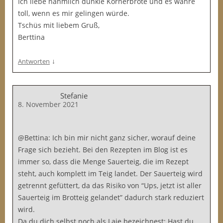
Ich liebe nähmlich dunkle Körnerbrote und es währe
toll, wenn es mir gelingen würde.
Tschüs mit liebem Gruß,
Berttina
↓
Antworten
Stefanie
8. November 2021
@Bettina: Ich bin mir nicht ganz sicher, worauf deine
Frage sich bezieht. Bei den Rezepten im Blog ist es
immer so, dass die Menge Sauerteig, die im Rezept
steht, auch komplett im Teig landet. Der Sauerteig wird
getrennt gefüttert, da das Risiko von “Ups, jetzt ist aller
Sauerteig im Brotteig gelandet” dadurch stark reduziert
wird.
Da du dich selbst noch als Laie bezeichnest: Hast du