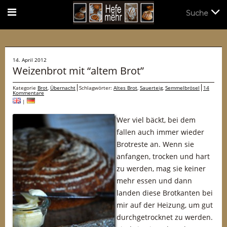
Suche
Suche
14. April 2012
Weizenbrot mit “altem Brot”
Kategorie
Brot
,
Übernacht
Schlagwörter:
Altes Brot
,
Sauerteig
,
Semmelbrösel
14
Kommentare
|
Wer viel bäckt, bei dem
fallen auch immer wieder
Brotreste an. Wenn sie
anfangen, trocken und hart
zu werden, mag sie keiner
mehr essen und dann
landen diese Brotkanten bei
mir auf der Heizung, um gut
durchgetrocknet zu werden.