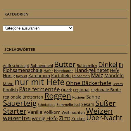
KATEGORIEN
Kategorien
SCHLAGWÖRTER
Butter
Dinkel
Ei
Auffrischrezept
Bohnenmehl
Buttermilch
Flohsamenschale
Hand-geknetet
Hefe
Hafer
Hagebutten
Malz
Mandeln
Honig
Kardamom
Kartoffeln
Leinsamen
Joghurt
nur mit Hefe
Ohne Bäckerhefe
Mohn
Ostern
Pâte fermentée
Poolish
regional
Quark
regionale Brote
Roggen
Sahne
regionale Brotsorten
Rosinen
Sauerteig
Süßer
Sesam
Schokolade
Semmelbrösel
Weizen
Starter
Vanille
Vollkorn
Weihnachten
Über-Nacht
weizenfrei
Zimt
wenig Hefe
Zucker