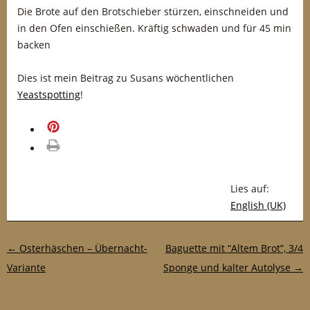
Die Brote auf den Brotschieber stürzen, einschneiden und
in den Ofen einschießen. Kräftig schwaden und für 45 min
backen
Dies ist mein Beitrag zu Susans wöchentlichen
Yeastspotting
!
merken
drucken
Lies auf:
English (UK)
Post-Navigation
←
Osterhäschen – Übernacht-
Baguette mit “Altem Brot”, 3/4
Variante
Sponge und kalter Autolyse
→