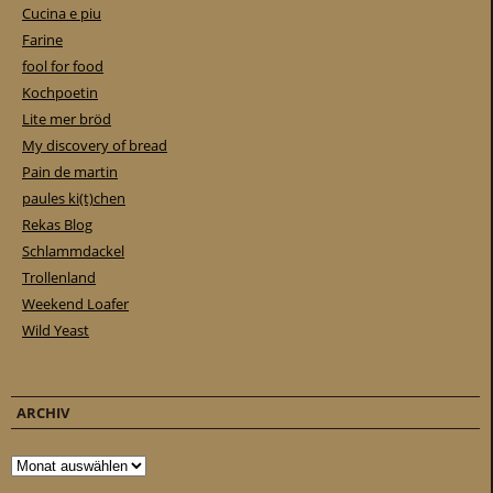
Cucina e piu
Farine
fool for food
Kochpoetin
Lite mer bröd
My discovery of bread
Pain de martin
paules ki(t)chen
Rekas Blog
Schlammdackel
Trollenland
Weekend Loafer
Wild Yeast
ARCHIV
Archiv