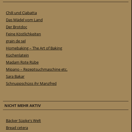
Chili und Ciabatta
Das Mädel vom Land
Der Brotdoc
Feine Köstlichkeiten
grain de sel
Homebaking – The Art of Baking
Küchenlatein
Madam Rote Rübe
Mipano – Rezeptsuchmaschine etc.
Sara Bakar
Schnuppschüss ihr Manzfred
NICHT MEHR AKTIV
Bäcker Süpke's Welt
Bread cetera