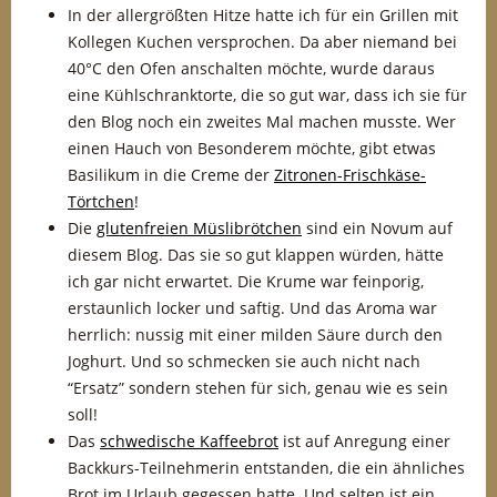
In der allergrößten Hitze hatte ich für ein Grillen mit
Kollegen Kuchen versprochen. Da aber niemand bei
40°C den Ofen anschalten möchte, wurde daraus
eine Kühlschranktorte, die so gut war, dass ich sie für
den Blog noch ein zweites Mal machen musste. Wer
einen Hauch von Besonderem möchte, gibt etwas
Basilikum in die Creme der
Zitronen-Frischkäse-
Törtchen
!
Die
glutenfreien Müslibrötchen
sind ein Novum auf
diesem Blog. Das sie so gut klappen würden, hätte
ich gar nicht erwartet. Die Krume war feinporig,
erstaunlich locker und saftig. Und das Aroma war
herrlich: nussig mit einer milden Säure durch den
Joghurt. Und so schmecken sie auch nicht nach
“Ersatz” sondern stehen für sich, genau wie es sein
soll!
Das
schwedische Kaffeebrot
ist auf Anregung einer
Backkurs-Teilnehmerin entstanden, die ein ähnliches
Brot im Urlaub gegessen hatte. Und selten ist ein