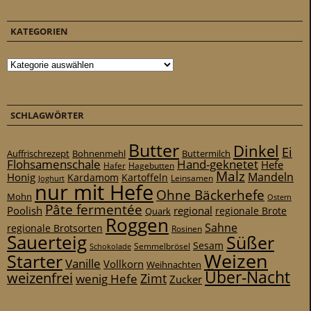
KATEGORIEN
Kategorien
SCHLAGWÖRTER
Butter
Dinkel
Ei
Auffrischrezept
Bohnenmehl
Buttermilch
Flohsamenschale
Hand-geknetet
Hefe
Hafer
Hagebutten
Malz
Mandeln
Honig
Kardamom
Kartoffeln
Leinsamen
Joghurt
nur mit Hefe
Ohne Bäckerhefe
Mohn
Ostern
Pâte fermentée
Poolish
regional
Quark
regionale Brote
Roggen
Sahne
regionale Brotsorten
Rosinen
Sauerteig
Süßer
Sesam
Schokolade
Semmelbrösel
Weizen
Starter
Vanille
Vollkorn
Weihnachten
Über-Nacht
weizenfrei
Zimt
wenig Hefe
Zucker