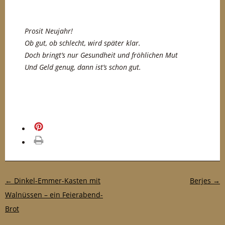
Prosit Neujahr!
Ob gut, ob schlecht, wird später klar.
Doch bringt’s nur Gesundheit und fröhlichen Mut
Und Geld genug, dann ist’s schon gut.
merken
drucken
Post-Navigation
←
Dinkel-Emmer-Kasten mit
Berjes
→
Walnüssen – ein Feierabend-
Brot