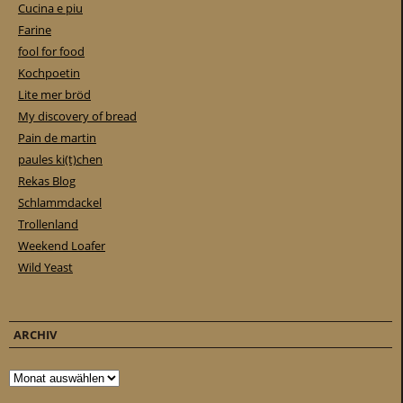
Cucina e piu
Farine
fool for food
Kochpoetin
Lite mer bröd
My discovery of bread
Pain de martin
paules ki(t)chen
Rekas Blog
Schlammdackel
Trollenland
Weekend Loafer
Wild Yeast
ARCHIV
Archiv