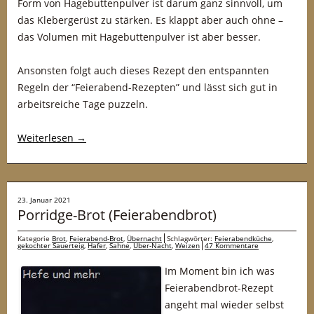
Form von Hagebuttenpulver ist darum ganz sinnvoll, um
das Klebergerüst zu stärken. Es klappt aber auch ohne –
das Volumen mit Hagebuttenpulver ist aber besser.
Ansonsten folgt auch dieses Rezept den entspannten
Regeln der “Feierabend-Rezepten” und lässt sich gut in
arbeitsreiche Tage puzzeln.
Weiterlesen
→
23. Januar 2021
Porridge-Brot (Feierabendbrot)
Kategorie
Brot
,
Feierabend-Brot
,
Übernacht
Schlagwörter:
Feierabendküche
,
gekochter Sauerteig
,
Hafer
,
Sahne
,
Über-Nacht
,
Weizen
47 Kommentare
Im Moment bin ich was
Feierabendbrot-Rezept
angeht mal wieder selbst