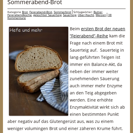
Sommerabend-Brot
Kategorie
Brot
,
Feierabend-Brot
,
Sommerbrot
Schlagwörter:
Butter
,
Feierabendküche
,
gekochter Sauerteig
,
Sauerteig
,
Über-Nacht
,
Weizen
38
Kommentare
Beim
ersten Brot der neuen
“Feierabend”-Reihe
kam die
Frage nach einem Brot mit
Sauerteig auf. Sauerteig in
lang-geführten Teigen ist
immer ein Balance-Akt, da
neben der immer weiter
zunehmenden Säuerung
auch immer mehr Enzyme
an den Teig abgegeben
werden. Eine erhöhte
Enzymaktivität wirkt sich ab
einen bestimmten Punkt
aber negativ auf das Glutengerüst aus, was zu einem
weniger volumingen Brot und einer zäheren Krume führt.