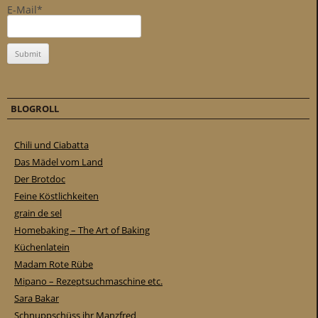
E-Mail*
BLOGROLL
Chili und Ciabatta
Das Mädel vom Land
Der Brotdoc
Feine Köstlichkeiten
grain de sel
Homebaking – The Art of Baking
Küchenlatein
Madam Rote Rübe
Mipano – Rezeptsuchmaschine etc.
Sara Bakar
Schnuppschüss ihr Manzfred