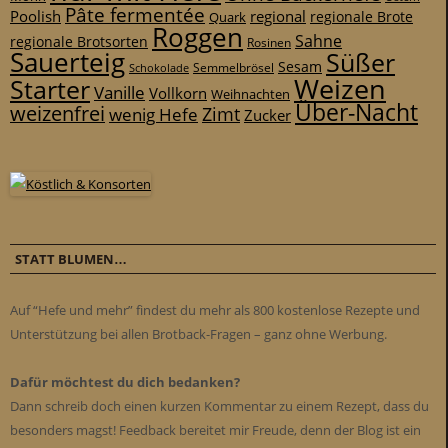
Pâte fermentée
Poolish
regional
Quark
regionale Brote
Roggen
Sahne
regionale Brotsorten
Rosinen
Sauerteig
Süßer
Sesam
Schokolade
Semmelbrösel
Weizen
Starter
Vanille
Vollkorn
Weihnachten
Über-Nacht
weizenfrei
Zimt
wenig Hefe
Zucker
STATT BLUMEN…
Auf “Hefe und mehr” findest du mehr als 800 kostenlose Rezepte und
Unterstützung bei allen Brotback-Fragen – ganz ohne Werbung.
Dafür möchtest du dich bedanken?
Dann schreib doch einen kurzen Kommentar zu einem Rezept, dass du
besonders magst! Feedback bereitet mir Freude, denn der Blog ist ein