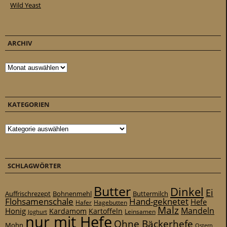
Wild Yeast
ARCHIV
Archiv
KATEGORIEN
Kategorien
SCHLAGWÖRTER
Butter
Dinkel
Ei
Auffrischrezept
Bohnenmehl
Buttermilch
Flohsamenschale
Hand-geknetet
Hefe
Hafer
Hagebutten
Malz
Mandeln
Honig
Kardamom
Kartoffeln
Leinsamen
Joghurt
nur mit Hefe
Ohne Bäckerhefe
Mohn
Ostern