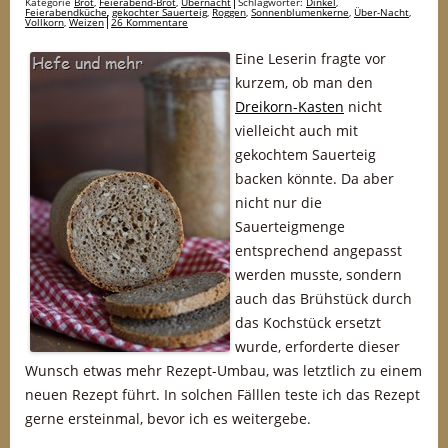
Kategorie
Brot
,
Feierabend-Brot
,
Übernacht
Schlagwörter:
Dinkel
,
Feierabendküche
,
gekochter Sauerteig
,
Roggen
,
Sonnenblumenkerne
,
Über-Nacht
,
Vollkorn
,
Weizen
26 Kommentare
Eine Leserin fragte vor
kurzem, ob man den
Dreikorn-Kasten
nicht
vielleicht auch mit
gekochtem Sauerteig
backen könnte. Da aber
nicht nur die
Sauerteigmenge
entsprechend angepasst
werden musste, sondern
auch das Brühstück durch
das Kochstück ersetzt
wurde, erforderte dieser
Wunsch etwas mehr Rezept-Umbau, was letztlich zu einem
neuen Rezept führt. In solchen Fälllen teste ich das Rezept
gerne ersteinmal, bevor ich es weitergebe.