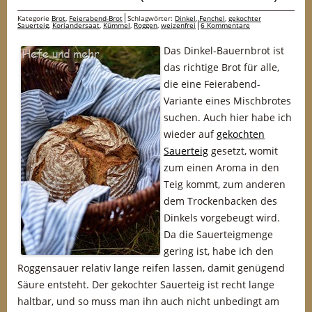
Kategorie
Brot
,
Feierabend-Brot
Schlagwörter:
Dinkel
,
Fenchel
,
gekochter
Sauerteig
,
Koriandersaat
,
Kümmel
,
Roggen
,
weizenfrei
6 Kommentare
Das Dinkel-Bauernbrot ist
das richtige Brot für alle,
die eine Feierabend-
Variante eines Mischbrotes
suchen. Auch hier habe ich
wieder auf
gekochten
Sauerteig
gesetzt, womit
zum einen Aroma in den
Teig kommt, zum anderen
dem Trockenbacken des
Dinkels vorgebeugt wird.
Da die Sauerteigmenge
gering ist, habe ich den
Roggensauer relativ lange reifen lassen, damit genügend
Säure entsteht. Der gekochter Sauerteig ist recht lange
haltbar, und so muss man ihn auch nicht unbedingt am