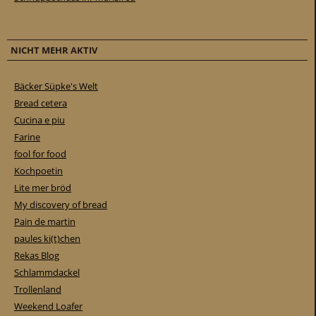
NICHT MEHR AKTIV
Bäcker Süpke's Welt
Bread cetera
Cucina e piu
Farine
fool for food
Kochpoetin
Lite mer bröd
My discovery of bread
Pain de martin
paules ki(t)chen
Rekas Blog
Schlammdackel
Trollenland
Weekend Loafer