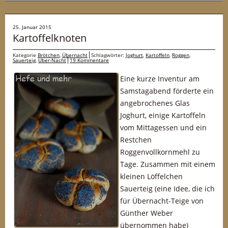
25. Januar 2015
Kartoffelknoten
Kategorie
Brötchen
,
Übernacht
Schlagwörter:
Joghurt
,
Kartoffeln
,
Roggen
,
Sauerteig
,
Über-Nacht
19 Kommentare
Eine kurze Inventur am
Samstagabend förderte ein
angebrochenes Glas
Joghurt, einige Kartoffeln
vom Mittagessen und ein
Restchen
Roggenvollkornmehl zu
Tage. Zusammen mit einem
kleinen Löffelchen
Sauerteig (eine Idee, die ich
für Übernacht-Teige von
Günther Weber
übernommen habe)