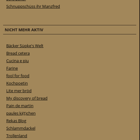
Schnuppschüss ihr Manzfred
NICHT MEHR AKTIV
Bäcker Süpke's Welt
Bread cetera
Cucina e piu
Farine
fool for food
Kochpoetin
Lite mer bröd
My discovery of bread
Pain de martin
paules ki(t)chen
Rekas Blog
Schlammdackel
Trollenland