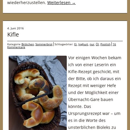
wiederherzustellen.
Weiterlesen
→
4. Juni 2016
Kifle
Kategorie
Brötchen
,
Sommerbrot
Schlagwörter:
Ei
,
Joghurt
,
nur
,
Öl
,
Poolish
16
Kommentare
Vor einigen Wochen bekam
ich von einer Leserin ein
Kifle-Rezept geschickt, mit
der Bitte, ob ich daraus ein
Rezept mit weniger Hefe
und der Möglichkeit einer
Übernacht-Gare bauen
könnte. Das
Ursprungsrezept war – um
es in die Worte des
unsterblichen Bioleks zu