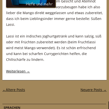
im Gesicht und Atemnot
vorzubeugen habe ich also
lieber die Mango direkt weggelassen und etwas zubereitet,
dass ich beim Lieblingsinder immer gerne bestelle: Süßen
Lassi.
Lassi ist ein indisches Joghurtgetränk und kann salzig, süß
oder mit Früchten zubereitet werden (beim Fruchtlassi
wird meist Mango verwendet). Es ist schön erfrischend
und kann bei scharfen Currygerichten helfen, die
Chilischärfe zu lindern.
Weiterlesen
→
Post-Navigation
←
Ältere Posts
Neuere Posts →
SPRACHEN