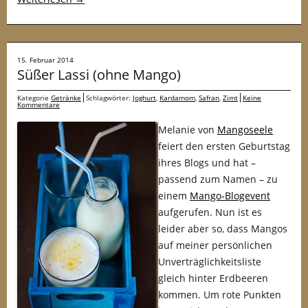
15. Februar 2014
Süßer Lassi (ohne Mango)
Kategorie
Getränke
Schlagwörter:
Joghurt
,
Kardamom
,
Safran
,
Zimt
Keine
Kommentare
Melanie von
Mangoseele
feiert den ersten Geburtstag
ihres Blogs und hat –
passend zum Namen – zu
einem
Mango-Blogevent
aufgerufen. Nun ist es
leider aber so, dass Mangos
auf meiner persönlichen
Unverträglichkeitsliste
gleich hinter Erdbeeren
kommen. Um rote Punkten