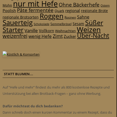
nur mit Hefe
Ohne Bäckerhefe
Mohn
Ostern
Pâte fermentée
Poolish
regional
Quark
regionale Brote
Roggen
Sahne
regionale Brotsorten
Rosinen
Sauerteig
Süßer
Sesam
Schokolade
Semmelbrösel
Weizen
Starter
Vanille
Vollkorn
Weihnachten
Über-Nacht
weizenfrei
Zimt
wenig Hefe
Zucker
STATT BLUMEN…
Auf “Hefe und mehr” findest du mehr als 800 kostenlose Rezepte und
Unterstützung bei allen Brotback-Fragen – ganz ohne Werbung.
Dafür möchtest du dich bedanken?
Dann schreib doch einen kurzen Kommentar zu einem Rezept, dass du