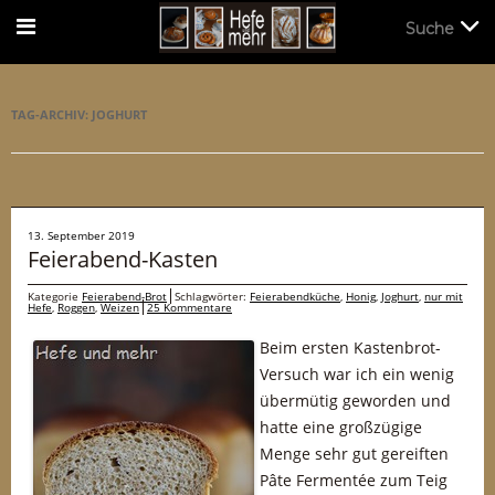
Suche
Suche
TAG-ARCHIV:
JOGHURT
13. September 2019
Feierabend-Kasten
Kategorie
Feierabend-Brot
Schlagwörter:
Feierabendküche
,
Honig
,
Joghurt
,
nur mit
Hefe
,
Roggen
,
Weizen
25 Kommentare
Beim ersten Kastenbrot-
Versuch war ich ein wenig
übermütig geworden und
hatte eine großzügige
Menge sehr gut gereiften
Pâte Fermentée zum Teig