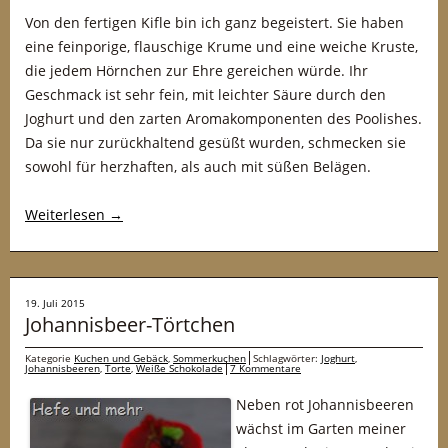
Von den fertigen Kifle bin ich ganz begeistert. Sie haben
eine feinporige, flauschige Krume und eine weiche Kruste,
die jedem Hörnchen zur Ehre gereichen würde. Ihr
Geschmack ist sehr fein, mit leichter Säure durch den
Joghurt und den zarten Aromakomponenten des Poolishes.
Da sie nur zurückhaltend gesüßt wurden, schmecken sie
sowohl für herzhaften, als auch mit süßen Belägen.
Weiterlesen
→
19. Juli 2015
Johannisbeer-Törtchen
Kategorie
Kuchen und Gebäck
,
Sommerkuchen
Schlagwörter:
Joghurt
,
Johannisbeeren
,
Torte
,
Weiße Schokolade
7 Kommentare
Neben rot Johannisbeeren
wächst im Garten meiner