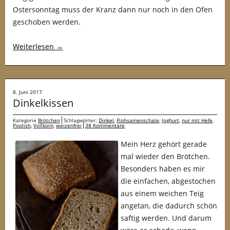
Ostersonntag muss der Kranz dann nur noch in den Ofen
geschoben werden.
Weiterlesen
→
8. Juni 2017
Dinkelkissen
Kategorie
Brötchen
Schlagwörter:
Dinkel
,
Flohsamenschale
,
Joghurt
,
nur mit Hefe
,
Poolish
,
Vollkorn
,
weizenfrei
38 Kommentare
Mein Herz gehört gerade
mal wieder den Brötchen.
Besonders haben es mir
die einfachen, abgestochen
aus einem weichen Teig
angetan, die dadurch schön
saftig werden. Und darum