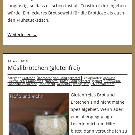
langfasrig, so dass es schon fast als Toastbrot durchgehen
würde. Ein leckeres Brot sowohl für die Brotdose als auch
den Frühstückstisch.
Weiterlesen
→
28. April 2019
Müslibrötchen (glutenfrei)
Kategorie
Brötchen
,
Übernacht
,
von Hand geknetet
Schlagwörter:
Aprikose
,
Buchweizen
,
Cranberries
,
glutenfrei
,
Hafer
,
Hand-geknetet
,
Joghurt
,
Kürbiskerne
,
Sonnenblumenkerne
,
Über-Nacht
,
weizenfrei
,
wenig Hefe
26 Kommentare
Glutenfreies Brot und
Brötchen sind nicht meine
Spezialgebiet. Wenn aber
eine allergiegeplagte
Leserin mich um Hilfe
bittet, dann versuche ich zu