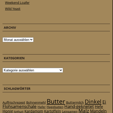
Weekend Loafer
Wild Yeast
ARCHIV
Archiv
KATEGORIEN
Kategorien
SCHLAGWÖRTER
Butter
Dinkel
Ei
Auffrischrezept
Bohnenmehl
Buttermilch
Flohsamenschale
Hand-geknetet
Hefe
Hafer
Hagebutten
Malz
Mandeln
Honig
Kardamom
Kartoffeln
Leinsamen
Joghurt