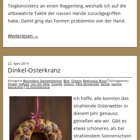
Teigkonsistenz an einen Roggenteig, weshalb ich auf die
altbewährte Taktik der nassen Hände zurückgegriffen
habe. Damit ging das Formen problemlos von der Hand.
Weiterlesen
→
22. April 2019
Dinkel-Osterkranz
Kategorie
Besondere Gelegenheiten
,
Brot
,
Ostern
,
Regionale Brote
Schlagwörter:
Dinkel
,
Joghurt
,
nur mit Hefe
,
Orange
,
Ostern
,
Pâte fermentée
,
Sahne
,
Vanille
,
weizenfrei
20 Kommentare
Ich hoffe, alle konnten das
strahlende Osterwetter in
diesem Jahr genauso
genießen wie wir. Gibt es
etwas schöneres, als bei
strahlendem Sonnenschein