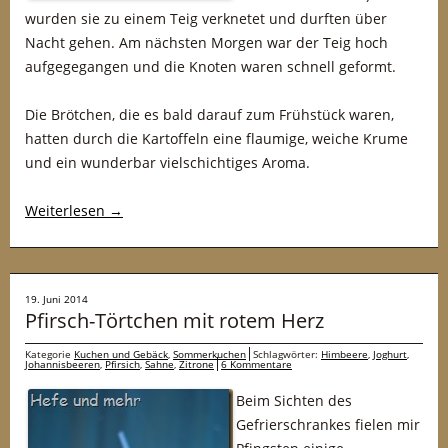
wurden sie zu einem Teig verknetet und durften über
Nacht gehen. Am nächsten Morgen war der Teig hoch
aufgegegangen und die Knoten waren schnell geformt.
Die Brötchen, die es bald darauf zum Frühstück waren,
hatten durch die Kartoffeln eine flaumige, weiche Krume
und ein wunderbar vielschichtiges Aroma.
Weiterlesen
→
19. Juni 2014
Pfirsch-Törtchen mit rotem Herz
Kategorie
Kuchen und Gebäck
,
Sommerkuchen
Schlagwörter:
Himbeere
,
Joghurt
,
Johannisbeeren
,
Pfirsich
,
Sahne
,
Zitrone
6 Kommentare
Beim Sichten des
Gefrierschrankes fielen mir