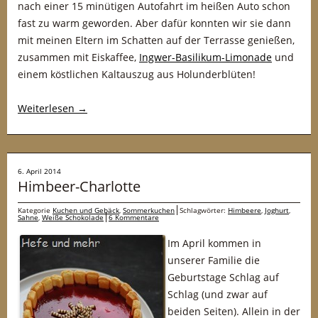
nach einer 15 minütigen Autofahrt im heißen Auto schon
fast zu warm geworden. Aber dafür konnten wir sie dann
mit meinen Eltern im Schatten auf der Terrasse genießen,
zusammen mit Eiskaffee,
Ingwer-Basilikum-Limonade
und
einem köstlichen Kaltauszug aus Holunderblüten!
Weiterlesen
→
6. April 2014
Himbeer-Charlotte
Kategorie
Kuchen und Gebäck
,
Sommerkuchen
Schlagwörter:
Himbeere
,
Joghurt
,
Sahne
,
Weiße Schokolade
6 Kommentare
Im April kommen in
unserer Familie die
Geburtstage Schlag auf
Schlag (und zwar auf
beiden Seiten). Allein in der