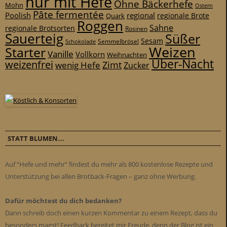
nur mit Hefe
Ohne Bäckerhefe
Mohn
Ostern
Pâte fermentée
Poolish
regional
Quark
regionale Brote
Roggen
Sahne
regionale Brotsorten
Rosinen
Sauerteig
Süßer
Sesam
Schokolade
Semmelbrösel
Weizen
Starter
Vanille
Vollkorn
Weihnachten
Über-Nacht
weizenfrei
Zimt
wenig Hefe
Zucker
STATT BLUMEN…
Auf “Hefe und mehr” findest du mehr als 800 kostenlose Rezepte und
Unterstützung bei allen Brotback-Fragen – ganz ohne Werbung.
Dafür möchtest du dich bedanken?
Dann schreib doch einen kurzen Kommentar zu einem Rezept, dass du
besonders magst! Feedback bereitet mir Freude, denn der Blog ist ein