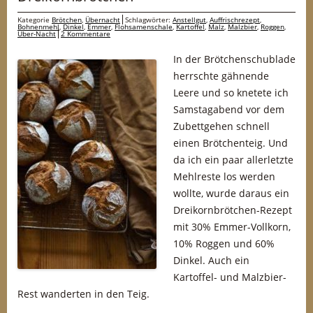
Kategorie
Brötchen
,
Übernacht
Schlagwörter:
Anstellgut
,
Auffrischrezept
,
Bohnenmehl
,
Dinkel
,
Emmer
,
Flohsamenschale
,
Kartoffel
,
Malz
,
Malzbier
,
Roggen
,
Über-Nacht
2 Kommentare
In der Brötchenschublade
herrschte gähnende
Leere und so knetete ich
Samstagabend vor dem
Zubettgehen schnell
einen Brötchenteig. Und
da ich ein paar allerletzte
Mehlreste los werden
wollte, wurde daraus ein
Dreikornbrötchen-Rezept
mit 30% Emmer-Vollkorn,
10% Roggen und 60%
Dinkel. Auch ein
Kartoffel- und Malzbier-
Rest wanderten in den Teig.