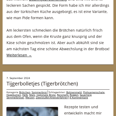
leckeren Sachen gespickt. Die Form habe ich mir allerdings
aus der türkischen Küche ausgeborgt, es ist eine Variante,
wie man Pide formen kann.
Am leckersten schmecken die Brötchen natürlich frisch
aus dem Ofen, wenn die Kruste ganz knusprig und der
Käse schön geschmolzen ist. Aber auch abkühlt sind sie
am nächsten Tag eine schöne Abwechslung in der Brotbox!
Weiterlesen
→
7. September 2024
Tijgerbolletjes (Tigerbrötchen)
Kategorie
Brötchen
,
Sommerbrot
Schlagwörter:
Bohnenmehl
,
Flohsamenschale
,
Hagebutten
,
Hefe
,
Malz
,
regionale Brote
,
Reismehl
,
Roggen
,
Sauerteig
,
Semmelbrösel
,
Weizen
,
Zweistufen-Knetverfahren
4 Kommentare
Rezepte testen und
entwickeln macht mir