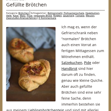
Gefüllte Brötchen
Kategorie
Brötchen
Schlagwörter:
Bohnenmehl
,
Flohsamenschale
,
Hagebutten
,
Hefe
,
Käse
,
Malz
,
Pilze
,
regionale Brote
,
Roggen
,
Sauerteig
,
Tomate
,
Weizen
,
Zweistufen-Knetverfahren
3 Kommentare
Ich mag es, wenn der
Gefrierschrank neben
“normalen” Brötchen
auch einen Vorrat an
fertigen Mittagessen zum
Mitnehmen enthält.
Salzekuchen
,
Pide
oder
Handbrot
sind hier
darum oft zu finden,
genau wie kleine Quiche.
Aber auch gefüllte
Brötchen sind eine sehr
feine Sache, denn
immerhin bestehen sie
aus meinem
Lieblingsbrötchenteig
und sind mit allerlei