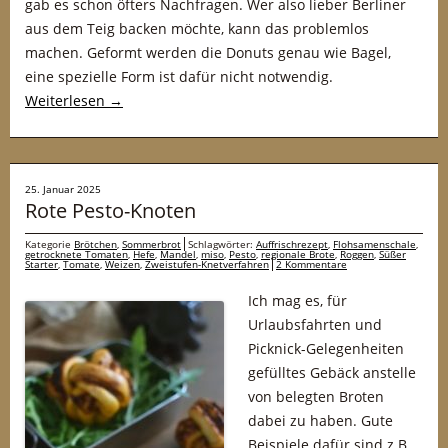
gab es schon öfters Nachfragen. Wer also lieber Berliner
aus dem Teig backen möchte, kann das problemlos
machen. Geformt werden die Donuts genau wie Bagel,
eine spezielle Form ist dafür nicht notwendig.
Weiterlesen
→
25. Januar 2025
Rote Pesto-Knoten
Kategorie
Brötchen
,
Sommerbrot
Schlagwörter:
Auffrischrezept
,
Flohsamenschale
,
getrocknete Tomaten
,
Hefe
,
Mandel
,
miso
,
Pesto
,
regionale Brote
,
Roggen
,
Süßer
Starter
,
Tomate
,
Weizen
,
Zweistufen-Knetverfahren
2 Kommentare
Ich mag es, für
Urlaubsfahrten und
Picknick-Gelegenheiten
gefülltes Gebäck anstelle
von belegten Broten
dabei zu haben. Gute
Beispiele dafür sind z.B.