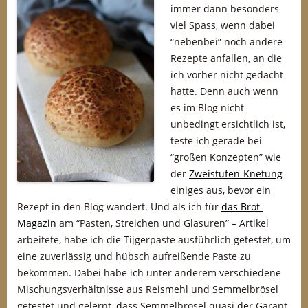
immer dann besonders
viel Spass, wenn dabei
“nebenbei” noch andere
Rezepte anfallen, an die
ich vorher nicht gedacht
hatte. Denn auch wenn
es im Blog nicht
unbedingt ersichtlich ist,
teste ich gerade bei
“großen Konzepten” wie
der
Zweistufen-Knetung
einiges aus, bevor ein
Rezept in den Blog wandert. Und als ich für
das Brot-
Magazin
am “Pasten, Streichen und Glasuren” – Artikel
arbeitete, habe ich die Tijgerpaste ausführlich getestet, um
eine zuverlässig und hübsch aufreißende Paste zu
bekommen. Dabei habe ich unter anderem verschiedene
Mischungsverhältnisse aus Reismehl und Semmelbrösel
getestet und gelernt, dass Semmelbrösel quasi der Garant