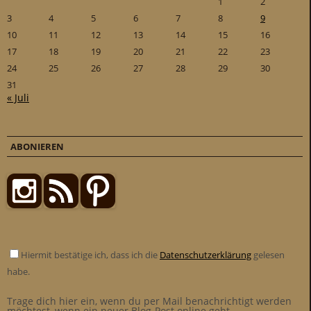
1
2
3
4
5
6
7
8
9
10
11
12
13
14
15
16
17
18
19
20
21
22
23
24
25
26
27
28
29
30
31
« Juli
ABONIEREN
Hiermit bestätige ich, dass ich die
Datenschutzerklärung
gelesen
habe.
Trage dich hier ein, wenn du per Mail benachrichtigt werden
möchtest, wenn ein neuer Blog-Post online geht.