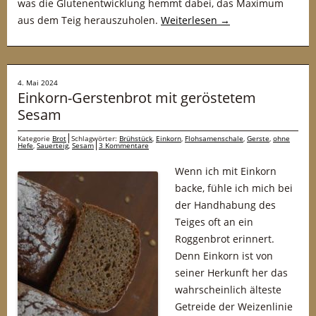
was die Glutenentwicklung hemmt dabei, das Maximum
aus dem Teig herauszuholen.
Weiterlesen
→
4. Mai 2024
Einkorn-Gerstenbrot mit geröstetem
Sesam
Kategorie
Brot
Schlagwörter:
Brühstück
,
Einkorn
,
Flohsamenschale
,
Gerste
,
ohne
Hefe
,
Sauerteig
,
Sesam
3 Kommentare
Wenn ich mit Einkorn
backe, fühle ich mich bei
der Handhabung des
Teiges oft an ein
Roggenbrot erinnert.
Denn Einkorn ist von
seiner Herkunft her das
wahrscheinlich älteste
Getreide der Weizenlinie