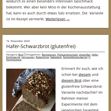
wodurch es einen besonders intensiven Geschmack
bekommt. Wer aber kein Miso in der Küchenausstattung
hat, kann es auch durch etwas Salz ersetzen. Die Variante
ist im Rezept vermerkt.
Weiterlesen
→
16. November 2024
Hafer-Schwarzbrot (glutenfrei)
Kategorie
Brot
Schlagwörter:
Buchweizen
,
Flohsamenschale
,
glutenfrei
,
Hafer
,
Kürbiskerne
,
Leinsamen
,
Rübensirup
,
Sakadane
,
Sonnenblumenkerne
3
Kommentare
Erinnert ihr euch, wie ich
schon bei
diesem
und
diesem Brot
über eine
glutenfreie Schwarzbrot-
Variante nachdachte? Im
Rahmen meiner
Experimente mit dem
japanischen Sauerteig