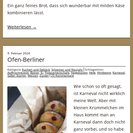
Ein ganz feines Brot, dass sich wunderbar mit milden Käse
kombinieren lässt.
Weiterlesen
→
9. Februar 2024
Ofen-Berliner
Kategorie
Kuchen und Gebäck
,
Sylvester und Neujahr
Schlagwörter:
Auffrischrezept
,
Butter
,
Ei
,
Flohsamenschale
,
Hagebutten
,
Hefe
,
Himbeere
,
Karneval
,
Süßer Starter
,
Weizen
,
Zucker
25 Kommentare
Wie schon so oft gesagt,
ist Karneval nicht wirklich
meine Welt. Aber mit
kleinen Krümmelchen im
Haus kommt man an
Karneval dann doch nicht
ganz vorbei, und so habe