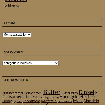
Weekend Loafer
Wild Yeast
ARCHIV
Archiv
KATEGORIEN
Kategorien
SCHLAGWÖRTER
Butter
Dinkel
Ei
Auffrischrezept
Bohnenmehl
Buttermilch
Flohsamenschale
Hand-geknetet
Hefe
Hafer
Hagebutten
Malz
Mandeln
Honig
Kardamom
Kartoffeln
Leinsamen
Joghurt