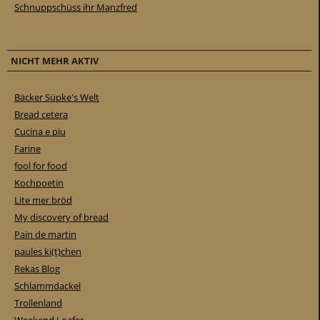
Schnuppschüss ihr Manzfred
NICHT MEHR AKTIV
Bäcker Süpke's Welt
Bread cetera
Cucina e piu
Farine
fool for food
Kochpoetin
Lite mer bröd
My discovery of bread
Pain de martin
paules ki(t)chen
Rekas Blog
Schlammdackel
Trollenland