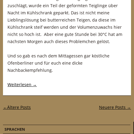
zuschlägt, wurde ein Teil der geformten Teiglinge über
Nacht im Kühlschrank geparkt. Das ist nicht meine
Lieblingslösung bei butterreichen Teigen, da diese im
Kühlschrank steif werden und der Volumenzuwachs hier
nicht so hoch ist. Aber eine gute Stunde bei 30°C hat am
nächsten Morgen auch dieses Problemchen gelöst.
Und so gab es nach dem Mittagessen gar köstliche
Ofenberliner und für euch eine dicke
Nachbackempfehlung.
Weiterlesen
→
Post-Navigation
←
Ältere Posts
Neuere Posts →
SPRACHEN