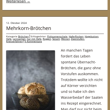
Weiterlesen
→
12. Oktober 2024
Mehrkorn-Brötchen
Kategorie
Brötchen
Schlagwörter:
Flohsamenschale
,
Haferflocken
,
Hagebutten
,
Hefe
,
Leinsamen
,
nur mit Hefe
,
Roggen
,
Sesam
,
Weizen
,
Zweistufen-
Knetverfahren
9 Kommentare
An manchen Tagen
fordert das Leben
spontane Übernacht-
Brötchen, die ganz ohne
Vorstufen auskommen.
Trotzdem wollte ich nicht
auf Körner verzichten
und so habe ich den
Wasserbedarf der Saaten
ins Rezept eingerechnet.
Man darf nur nicht beim