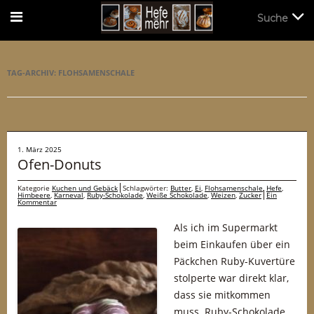
Suche
Suche
TAG-ARCHIV:
FLOHSAMENSCHALE
1. März 2025
Ofen-Donuts
Kategorie
Kuchen und Gebäck
Schlagwörter:
Butter
,
Ei
,
Flohsamenschale
,
Hefe
,
Himbeere
,
Karneval
,
Ruby-Schokolade
,
Weiße Schokolade
,
Weizen
,
Zucker
Ein
Kommentar
Als ich im Supermarkt
beim Einkaufen über ein
Päckchen Ruby-Kuvertüre
stolperte war direkt klar,
dass sie mitkommen
muss. Ruby-Schokolade