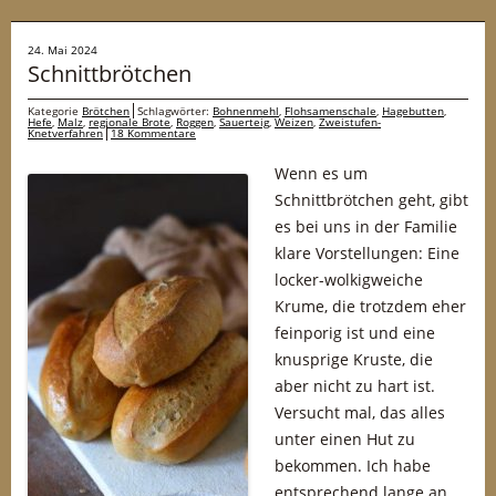
24. Mai 2024
Schnittbrötchen
Kategorie
Brötchen
Schlagwörter:
Bohnenmehl
,
Flohsamenschale
,
Hagebutten
,
Hefe
,
Malz
,
regionale Brote
,
Roggen
,
Sauerteig
,
Weizen
,
Zweistufen-
Knetverfahren
18 Kommentare
Wenn es um
Schnittbrötchen geht, gibt
es bei uns in der Familie
klare Vorstellungen: Eine
locker-wolkigweiche
Krume, die trotzdem eher
feinporig ist und eine
knusprige Kruste, die
aber nicht zu hart ist.
Versucht mal, das alles
unter einen Hut zu
bekommen. Ich habe
entsprechend lange an