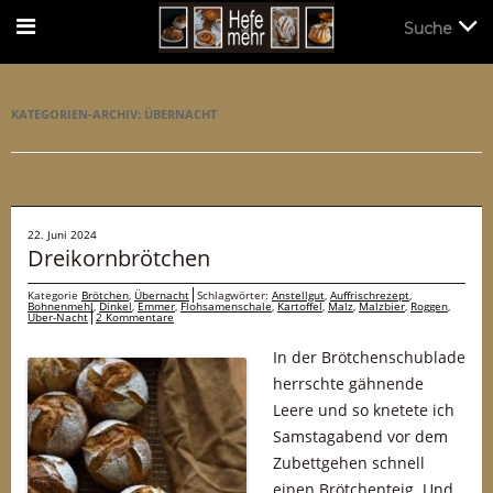
Suche
Suche
KATEGORIEN-ARCHIV:
ÜBERNACHT
22. Juni 2024
Dreikornbrötchen
Kategorie
Brötchen
,
Übernacht
Schlagwörter:
Anstellgut
,
Auffrischrezept
,
Bohnenmehl
,
Dinkel
,
Emmer
,
Flohsamenschale
,
Kartoffel
,
Malz
,
Malzbier
,
Roggen
,
Über-Nacht
2 Kommentare
In der Brötchenschublade
herrschte gähnende
Leere und so knetete ich
Samstagabend vor dem
Zubettgehen schnell
einen Brötchenteig. Und