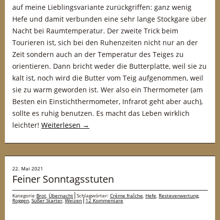
auf meine Lieblingsvariante zurückgriffen: ganz wenig
Hefe und damit verbunden eine sehr lange Stockgare über
Nacht bei Raumtemperatur. Der zweite Trick beim
Tourieren ist, sich bei den Ruhenzeiten nicht nur an der
Zeit sondern auch an der Temperatur des Teiges zu
orientieren. Dann bricht weder die Butterplatte, weil sie zu
kalt ist, noch wird die Butter vom Teig aufgenommen, weil
sie zu warm geworden ist. Wer also ein Thermometer (am
Besten ein Einstichthermometer, Infrarot geht aber auch),
sollte es ruhig benutzen. Es macht das Leben wirklich
leichter!
Weiterlesen
→
22. Mai 2021
Feiner Sonntagsstuten
Kategorie
Brot
,
Übernacht
Schlagwörter:
Crème fraîche
,
Hefe
,
Resteverwertung
,
Roggen
,
Süßer Starter
,
Weizen
12 Kommentare