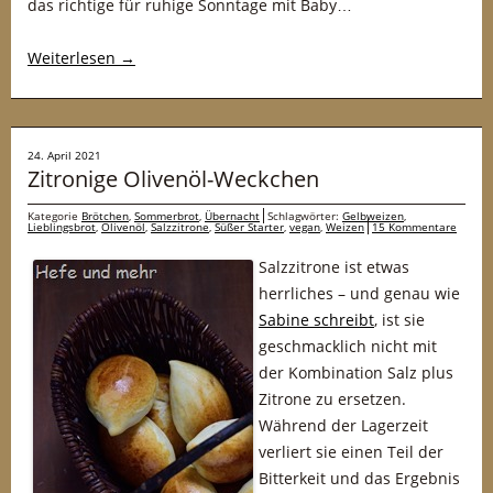
das richtige für ruhige Sonntage mit Baby…
Weiterlesen
→
24. April 2021
Zitronige Olivenöl-Weckchen
Kategorie
Brötchen
,
Sommerbrot
,
Übernacht
Schlagwörter:
Gelbweizen
,
Lieblingsbrot
,
Olivenöl
,
Salzzitrone
,
Süßer Starter
,
vegan
,
Weizen
15 Kommentare
Salzzitrone ist etwas
herrliches – und genau wie
Sabine schreibt
, ist sie
geschmacklich nicht mit
der Kombination Salz plus
Zitrone zu ersetzen.
Während der Lagerzeit
verliert sie einen Teil der
Bitterkeit und das Ergebnis