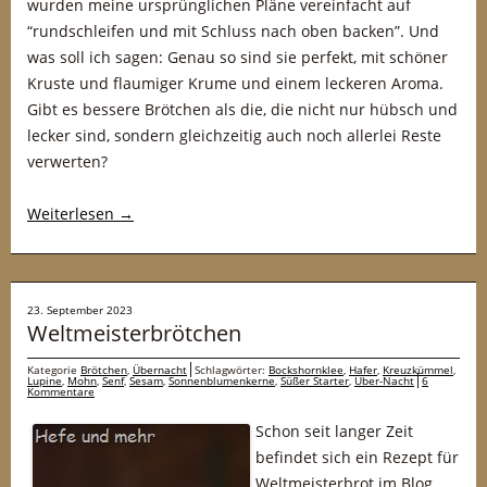
wurden meine ursprünglichen Pläne vereinfacht auf
“rundschleifen und mit Schluss nach oben backen”. Und
was soll ich sagen: Genau so sind sie perfekt, mit schöner
Kruste und flaumiger Krume und einem leckeren Aroma.
Gibt es bessere Brötchen als die, die nicht nur hübsch und
lecker sind, sondern gleichzeitig auch noch allerlei Reste
verwerten?
Weiterlesen
→
23. September 2023
Weltmeisterbrötchen
Kategorie
Brötchen
,
Übernacht
Schlagwörter:
Bockshornklee
,
Hafer
,
Kreuzkümmel
,
Lupine
,
Mohn
,
Senf
,
Sesam
,
Sonnenblumenkerne
,
Süßer Starter
,
Über-Nacht
6
Kommentare
Schon seit langer Zeit
befindet sich ein Rezept für
Weltmeisterbrot im Blog.