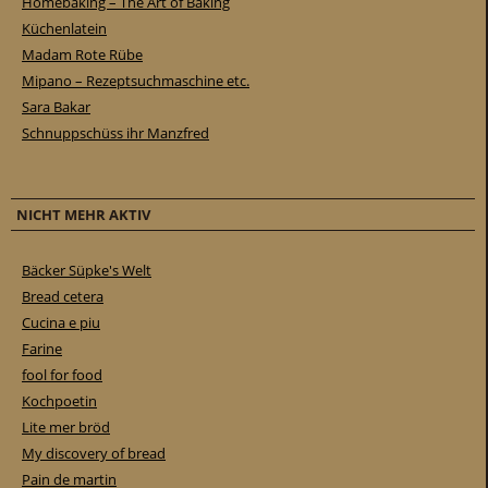
Homebaking – The Art of Baking
Küchenlatein
Madam Rote Rübe
Mipano – Rezeptsuchmaschine etc.
Sara Bakar
Schnuppschüss ihr Manzfred
NICHT MEHR AKTIV
Bäcker Süpke's Welt
Bread cetera
Cucina e piu
Farine
fool for food
Kochpoetin
Lite mer bröd
My discovery of bread
Pain de martin