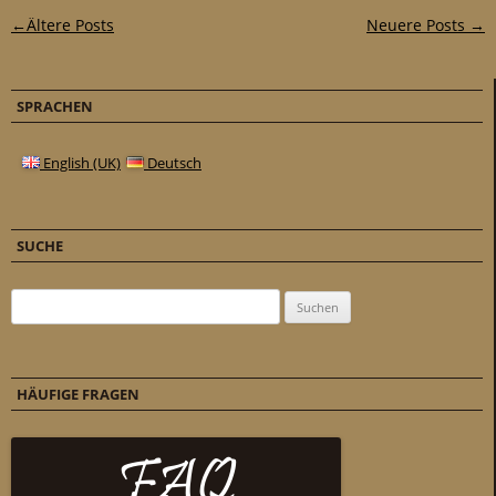
Post-Navigation
←
Ältere Posts
Neuere Posts →
SPRACHEN
English (UK)
Deutsch
SUCHE
Suchen nach:
HÄUFIGE FRAGEN