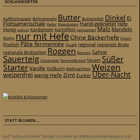
SCHLAGWÖRTER
Butter
Dinkel
Ei
Auffrischrezept
Bohnenmehl
Buttermilch
Flohsamenschale
Hand-geknetet
Hefe
Hafer
Hagebutten
Malz
Mandeln
Honig
Kardamom
Kartoffeln
Leinsamen
Joghurt
nur mit Hefe
Ohne Bäckerhefe
Mohn
Ostern
Pâte fermentée
Poolish
regional
Quark
regionale Brote
Roggen
Sahne
regionale Brotsorten
Rosinen
Sauerteig
Süßer
Sesam
Schokolade
Semmelbrösel
Weizen
Starter
Vanille
Vollkorn
Weihnachten
Über-Nacht
weizenfrei
Zimt
wenig Hefe
Zucker
STATT BLUMEN…
Auf “Hefe und mehr” findest du mehr als 800 kostenlose Rezepte und