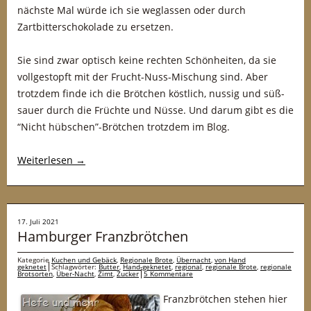
nächste Mal würde ich sie weglassen oder durch
Zartbitterschokolade zu ersetzen.
Sie sind zwar optisch keine rechten Schönheiten, da sie
vollgestopft mit der Frucht-Nuss-Mischung sind. Aber
trotzdem finde ich die Brötchen köstlich, nussig und süß-
sauer durch die Früchte und Nüsse. Und darum gibt es die
“Nicht hübschen”-Brötchen trotzdem im Blog.
Weiterlesen
→
17. Juli 2021
Hamburger Franzbrötchen
Kategorie
Kuchen und Gebäck
,
Regionale Brote
,
Übernacht
,
von Hand
geknetet
Schlagwörter:
Butter
,
Hand-geknetet
,
regional
,
regionale Brote
,
regionale
Brotsorten
,
Über-Nacht
,
Zimt
,
Zucker
5 Kommentare
Franzbrötchen stehen hier