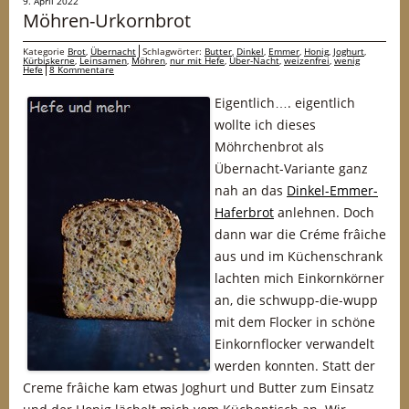
9. April 2022
Möhren-Urkornbrot
Kategorie
Brot
,
Übernacht
Schlagwörter:
Butter
,
Dinkel
,
Emmer
,
Honig
,
Joghurt
,
Kürbiskerne
,
Leinsamen
,
Möhren
,
nur mit Hefe
,
Über-Nacht
,
weizenfrei
,
wenig
Hefe
8 Kommentare
Eigentlich…. eigentlich
wollte ich dieses
Möhrchenbrot als
Übernacht-Variante ganz
nah an das
Dinkel-Emmer-
Haferbrot
anlehnen. Doch
dann war die Créme frâiche
aus und im Küchenschrank
lachten mich Einkornkörner
an, die schwupp-die-wupp
mit dem Flocker in schöne
Einkornflocker verwandelt
werden konnten. Statt der
Creme frâiche kam etwas Joghurt und Butter zum Einsatz