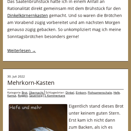
Das Saatenbrühstück hatte ich in einem Anfall an
Rationalität direkt gemeinsam mit dem Brühstück für den
Dinkelkörnernkasten
gemacht. Und so waren die Brötchen
am Vorabend zügig vorbereitet und am nächsten Morgen
genauso zügig gebacken. So unkompliziert mag ich meine
Sonntagsbrötchen besonders gerne!
Weiterlesen
→
30. Juli 2022
Mehrkorn-Kasten
Kategorie
Brot
,
Übernacht
Schlagwörter:
Dinkel
,
Einkorn
,
Flohsamenschale
,
Hefe
,
Kamut
,
Roggen
,
Sauerteig
5 Kommentare
Eigentlich stand dieses Brot
unter keinem guten Stern.
Erst kam ich nicht dann
zum Backen, als ich es