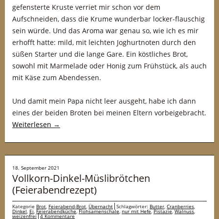
gefensterte Kruste verriet mir schon vor dem
Aufschneiden, dass die Krume wunderbar locker-flauschig
sein würde. Und das Aroma war genau so, wie ich es mir
erhofft hatte: mild, mit leichten Joghurtnoten durch den
süßen Starter und die lange Gare. Ein köstliches Brot,
sowohl mit Marmelade oder Honig zum Frühstück, als auch
mit Käse zum Abendessen.
Und damit mein Papa nicht leer ausgeht, habe ich dann
eines der beiden Broten bei meinen Eltern vorbeigebracht.
Weiterlesen
→
18. September 2021
Vollkorn-Dinkel-Müslibrötchen
(Feierabendrezept)
Kategorie
Brot
,
Feierabend-Brot
,
Übernacht
Schlagwörter:
Butter
,
Cranberries
,
Dinkel
,
Ei
,
Feierabendküche
,
Flohsamenschale
,
nur mit Hefe
,
Pistazie
,
Walnuss
,
weizenfrei
4 Kommentare