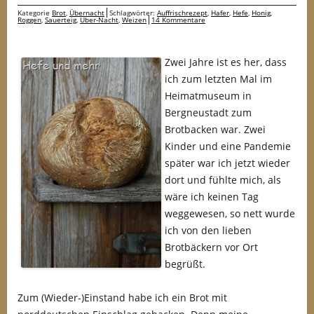
Kategorie
Brot
,
Übernacht
Schlagwörter:
Auffrischrezept
,
Hafer
,
Hefe
,
Honig
,
Roggen
,
Sauerteig
,
Über-Nacht
,
Weizen
14 Kommentare
Zwei Jahre ist es her, dass
ich zum letzten Mal im
Heimatmuseum in
Bergneustadt zum
Brotbacken war. Zwei
Kinder und eine Pandemie
später war ich jetzt wieder
dort und fühlte mich, als
wäre ich keinen Tag
weggewesen, so nett wurde
ich von den lieben
Brotbäckern vor Ort
begrüßt.
Zum (Wieder-)Einstand habe ich ein Brot mit