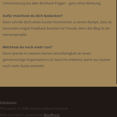
Unterstützung bei allen Brotback-Fragen – ganz ohne Werbung.
Dafür möchtest du dich bedanken?
Dann schreib doch einen kurzen Kommentar zu einem Rezept, dass du
besonders magst! Feedback bereitet mir Freude, denn der Blog ist ein
Herzensprojekt.
Möchtest du noch mehr tun?
Dann spende in meinem Namen eine Kleinigkeit an einen
gemeinnützige Organisation (z.B. Save the children), damit aus Gutem
noch mehr Gutes entsteht!
Impressum
This work is © 2008-2026 by Stefanie Herberth.
Hefe und mehr is powered by
WordPress
.