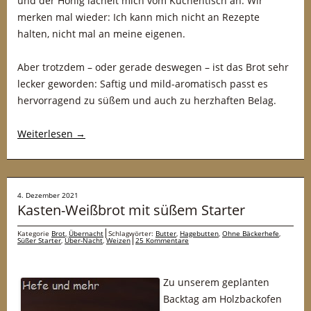
und der Honig lächelt mich vom Küchentisch an. Wir
merken mal wieder: Ich kann mich nicht an Rezepte
halten, nicht mal an meine eigenen.
Aber trotzdem – oder gerade deswegen – ist das Brot sehr
lecker geworden: Saftig und mild-aromatisch passt es
hervorragend zu süßem und auch zu herzhaften Belag.
Weiterlesen
→
4. Dezember 2021
Kasten-Weißbrot mit süßem Starter
Kategorie
Brot
,
Übernacht
Schlagwörter:
Butter
,
Hagebutten
,
Ohne Bäckerhefe
,
Süßer Starter
,
Über-Nacht
,
Weizen
25 Kommentare
Zu unserem geplanten
Backtag am Holzbackofen