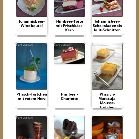
Johannisbeer-
Himbeer-Torte
Johannisbeer-
Windbeutel
mit Frischkäse-
Schokoladenbis
Kern
kuit-Schnitten
Pfirsch-Törtchen
Himbeer-
Pfirsich-
mit rotem Herz
Charlotte
Maracuja-
Mousse-
Törtchen