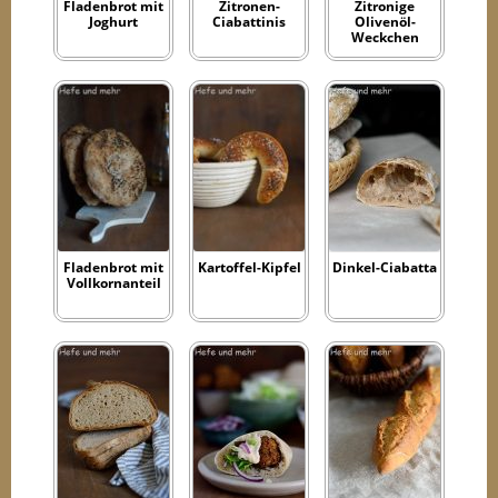
Fladenbrot mit
Zitronen-
Zitronige
Joghurt
Ciabattinis
Olivenöl-
Weckchen
Fladenbrot mit
Kartoffel-Kipfel
Dinkel-Ciabatta
Vollkornanteil