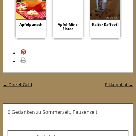
Apfelpunsch
Apfel-Minz-
Kalter Kaffee?!
Eistee
merken
drucken
Post-Navigation
←
Dinkel-Gold
Pikkupullat
→
6 Gedanken
zu
Sommerzeit, Pausenzeit