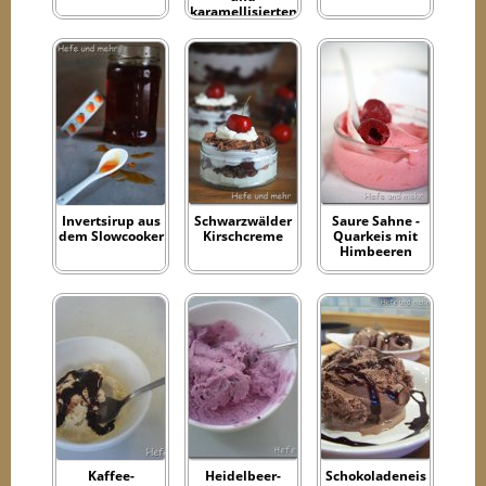
karamellisierten
Mandelblättche
n
Invertsirup aus
Schwarzwälder
Saure Sahne -
dem Slowcooker
Kirschcreme
Quarkeis mit
Himbeeren
Kaffee-
Heidelbeer-
Schokoladeneis