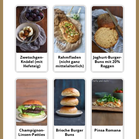
Zwetschgen-
Rahmfladen
Joghurt-Burger-
Knödel (mit
(nicht ganz
Buns mit 20%
Hefeteig)
mittelalterlich)
Roggen
Champignon-
Brioche Burger
Pinsa Romana
Linsen-Patties
Buns