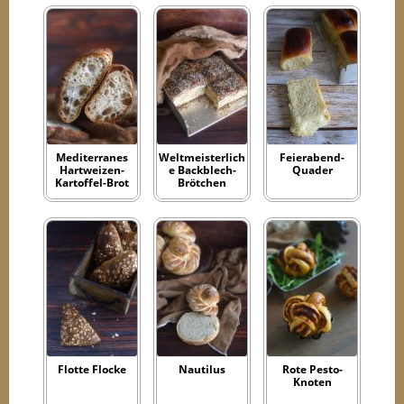
Mediterranes
Weltmeisterlich
Feierabend-
Hartweizen-
e Backblech-
Quader
Kartoffel-Brot
Brötchen
Flotte Flocke
Nautilus
Rote Pesto-
Knoten