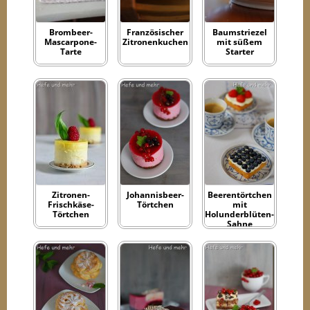
Brombeer-
Französischer
Baumstriezel
Mascarpone-
Zitronenkuchen
mit süßem
Tarte
Starter
Zitronen-
Johannisbeer-
Beerentörtchen
Frischkäse-
Törtchen
mit
Törtchen
Holunderblüten-
Sahne