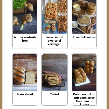
Schneckenbrötc
Focaccia mit
Eiweiß-Toasties
hen
zweierlei
Vorteigen
Franskbrød
Tuttul
Knoblauch-Brot
mit confierter
Knoblauch-
Butter