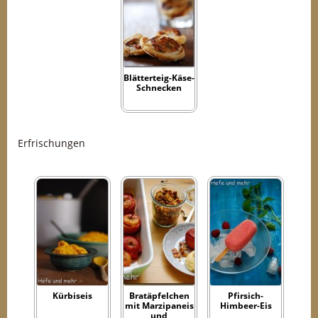
Blätterteig-Käse-
Schnecken
Erfrischungen
Kürbiseis
Bratäpfelchen
Pfirsich-
mit Marzipaneis
Himbeer-Eis
und