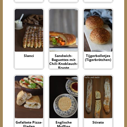
Slanci
Sandwich-
Tijgerbolletjes
Baguettes mit
(Tigerbrötchen)
Chili-Knoblauch-
Kruste
Gefaltete Pizza-
Englische
Stirato
Fladen
Muffins