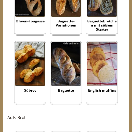
Oliven-Fougasse
Baguette-
Baguettebrötche
Variationen
n mit süßem
Starter
Sübrot
Baguette
English muffins
Aufs Brot