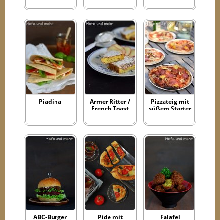
Piadina
Armer Ritter /
Pizzateig mit
French Toast
süßem Starter
ABC-Burger
Pide mit
Falafel