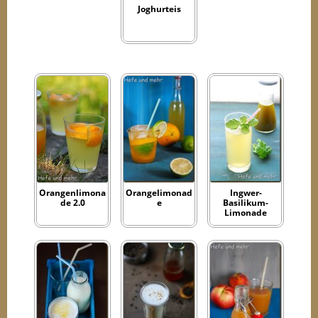
Joghurteis
Orangenlimona
Orangelimonad
Ingwer-
de 2.0
e
Basilikum-
Limonade