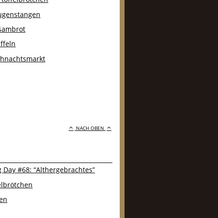
augenstangen
esambrot
ffeln
hnachtsmarkt
NACH OBEN
 Day #68: “Althergebrachtes”
lbrötchen
en