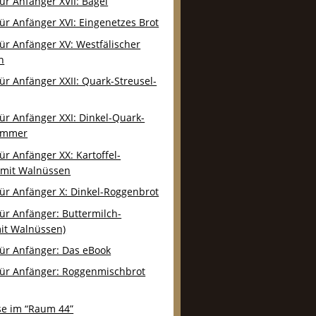
ür Anfänger XVII: Bagel
ür Anfänger XVI: Eingenetzes Brot
ür Anfänger XV: Westfälischer
n
ür Anfänger XXII: Quark-Streusel-
ür Anfänger XXI: Dinkel-Quark-
 Emmer
ür Anfänger XX: Kartoffel-
t mit Walnüssen
ür Anfänger X: Dinkel-Roggenbrot
ür Anfänger: Buttermilch-
mit Walnüssen)
ür Anfänger: Das eBook
für Anfänger: Roggenmischbrot
se im “Raum 44”