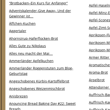
“Brotbacken–Ein Kurs für Anfänger”
Apfel-Hasel
Adventskalender-Give Away– Und der
Apfel-Minz-E
Gewinner ist…
Apfel-Scone
Äffchen-Kuchen
Apfel-Zimt-
Aggertaler
Aprikosen-F
Ahornsirup-Haferflocken-Brot
Aprikosen-M
Alles Gute zu Nikolaus
Aprikosen-M
Alles neu macht der Mai…
Armer Ritter
Ammerländer Apfelkuchen
Aromatische
Ammerländer Roggenstuten zum Blog-
Aroma-Brot
Geburtstag
Ärpelbrot
Angeschobenes Kürbis-Kartoffelbrot
Attendorner
Angeschobenes Weizenmischbrot
Auffrisch-B
Anisbrezen
Auffrisch-Ka
Anouncing Bread Baking Day #22: Sweet
Breads
Auffrisch-Ka