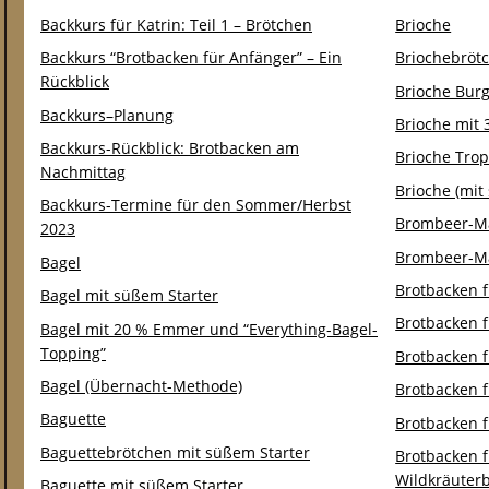
Backkurs für Katrin: Teil 1 – Brötchen
Brioche
Backkurs “Brotbacken für Anfänger” – Ein
Briochebröt
Rückblick
Brioche Bur
Backkurs–Planung
Brioche mit 
Backkurs-Rückblick: Brotbacken am
Brioche Tro
Nachmittag
Brioche (mit
Backkurs-Termine für den Sommer/Herbst
Brombeer-Ma
2023
Brombeer-Ma
Bagel
Brotbacken f
Bagel mit süßem Starter
Brotbacken f
Bagel mit 20 % Emmer und “Everything-Bagel-
Topping”
Brotbacken f
Bagel (Übernacht-Methode)
Brotbacken f
Baguette
Brotbacken 
Baguettebrötchen mit süßem Starter
Brotbacken f
Wildkräuterb
Baguette mit süßem Starter